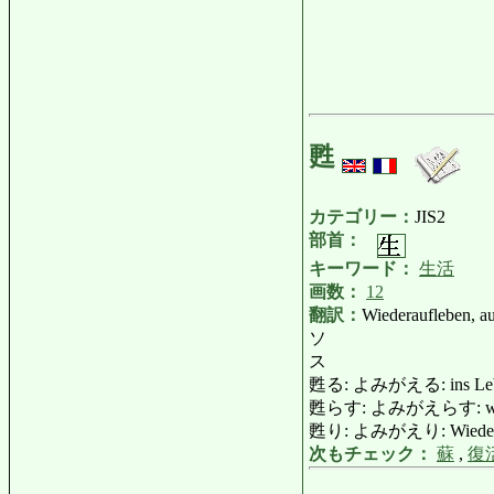
甦
カテゴリー：
JIS2
部首：
キーワード：
生活
画数：
12
翻訳：
Wiederaufleben, au
ソ
ス
甦る: よみがえる: ins Leben z
甦らす: よみがえらす: wieder be
甦り: よみがえり: Wiederaufl
次もチェック：
蘇
,
復