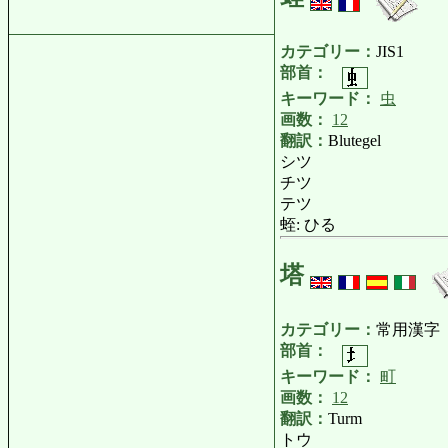
カテゴリー：
JIS1
部首：
キーワード：
虫
画数：
12
翻訳：
Blutegel
シツ
チツ
テツ
蛭: ひる
塔
カテゴリー：
常用漢字
部首：
キーワード：
町
画数：
12
翻訳：
Turm
トウ