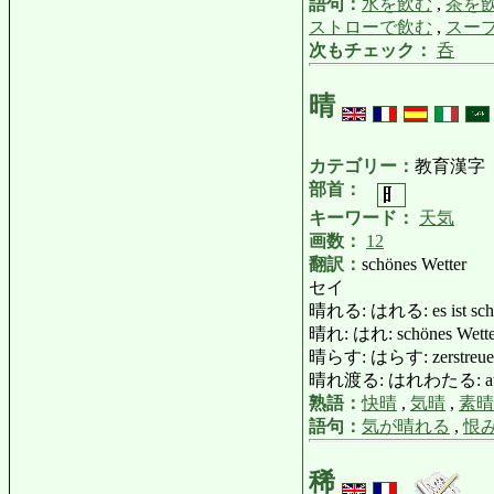
語句：
水を飲む
,
茶を
ストローで飲む
,
スー
次もチェック：
呑
晴
カテゴリー：
教育漢字
部首：
キーワード：
天気
画数：
12
翻訳：
schönes Wetter
セイ
晴れる: はれる: es ist schöne
晴れ: はれ: schönes Wetter, 
晴らす: はらす: zerstreuen (Z
晴れ渡る: はれわたる: aufh
熟語：
快晴
,
気晴
,
素晴
語句：
気が晴れる
,
恨
稀