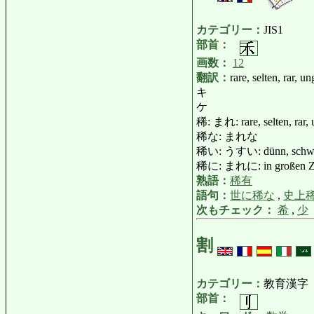
カテゴリー：
JIS1
部首：
画数：
12
翻訳：
rare, selten, rar, 
キ
ケ
稀: まれ: rare, selten, rar, 
稀な: まれな
稀い: うすい: dünn, schwa
稀に: まれに: in großen Zwi
熟語：
稀有
語句：
世に稀な
,
史上
次もチェック：
希
,
少
割
カテゴリー：
教育漢字
部首：