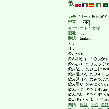
飲
カテゴリー：
教育漢字
部首：
キーワード：
飲物
画数：
12
翻訳：
trinken
イン
オン
飲む: のむ
飲み明かす: のみあかす: die Nach
飲み歩く: のみあるく: (von eine
飲み込む: のみこむ: herunterschl
飲み過ぎる: のみすぎる: zu viel 
飲み潰れる: のみつぶれる: sinnlos
飲み難い: のみにくい: schwer 
飲み干す: のみほす: austr
飲み易い: のみやすい: leicht zu
飲める: のめる: trinkbar s
熟語：
飲酒
,
飲食
,
飲料