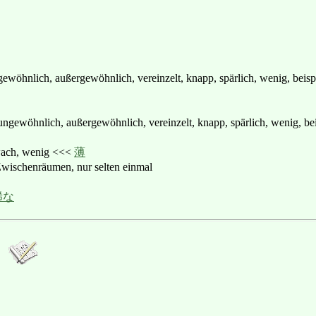
ungewöhnlich, außergewöhnlich, vereinzelt, knapp, spärlich, wenig, beis
ungewöhnlich, außergewöhnlich, vereinzelt, knapp, spärlich, wenig, bei
ch, wenig <<<
薄
schenräumen, nur selten einmal
稀な