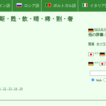
イン語
ロシア語
ポルトガル語
イタリア
斯・甦・飲・晴・稀・割・奢
独語表
他の辞書:
部首
キーワ
=>
=>
Web
1
,
22
,
23
,
24
,
29