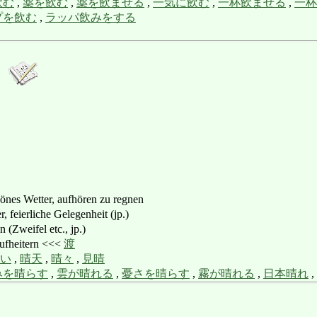
飲む
,
薬を飲む
,
薬を飲ませる
,
一気に飲む
,
一杯飲ませる
,
一杯
プを飲む
,
ラッパ飲みをする
s Wetter, aufhören zu regnen
feierliche Gelegenheit (jp.)
weifel etc., jp.)
eitern <<<
渡
い
,
晴天
,
晴々
,
見晴
みを晴らす
,
雲が晴れる
,
憂さを晴らす
,
霧が晴れる
,
日本晴れ
,