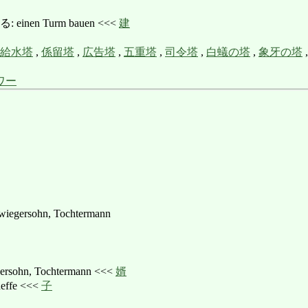
nen Turm bauen <<<
建
給水塔
,
係留塔
,
広告塔
,
五重塔
,
司令塔
,
白蟻の塔
,
象牙の塔
ワー
wiegersohn, Tochtermann
rsohn, Tochtermann <<<
婿
ffe <<<
子