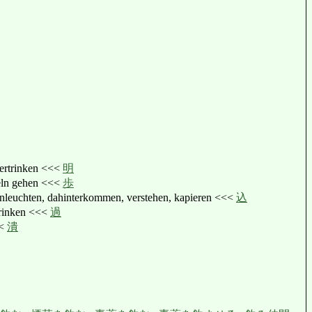
ertrinken <<<
明
eln gehen <<<
歩
leuchten, dahinterkommen, verstehen, kapieren <<<
込
rinken <<<
過
<<
潰