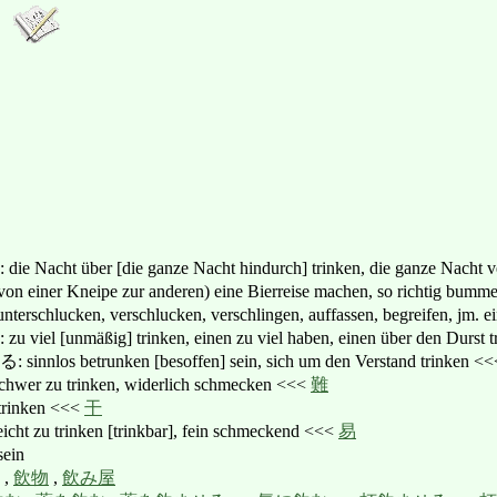
t über [die ganze Nacht hindurch] trinken, die ganze Nacht v
r Kneipe zur anderen) eine Bierreise machen, so richtig bumm
ucken, verschlucken, verschlingen, auffassen, begreifen, jm. ein
[unmäßig] trinken, einen zu viel haben, einen über den Durst t
 betrunken [besoffen] sein, sich um den Verstand trinken <
zu trinken, widerlich schmecken <<<
難
inken <<<
干
 trinken [trinkbar], fein schmeckend <<<
易
ein
,
飲物
,
飲み屋