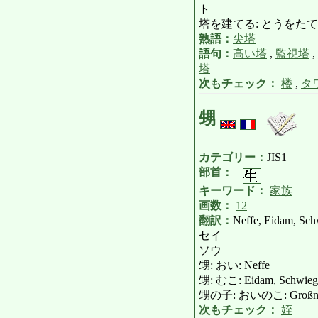
ト
塔を建てる: とうをたてる: ei
熟語：
尖塔
語句：
高い塔
,
監視塔
,
塔
次もチェック：
楼
,
タ
甥
カテゴリー：
JIS1
部首：
キーワード：
家族
画数：
12
翻訳：
Neffe, Eidam, Sch
セイ
ソウ
甥: おい: Neffe
甥: むこ: Eidam, Schwiege
甥の子: おいのこ: Großne
次もチェック：
姪