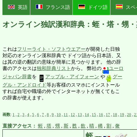
?
英語
フランス語
ドイツ語
スペ
オンライン独訳漢和辞典：蛭・塔・甥・
これは
フリーライト・ソフトウエアー
が開発した日独
対応のオンライン漢和辞典で ドイツ語から日本語、又
は其の逆の翻訳の意味が簡単に見つかります。 他の辞
書のアクセスは
独和辞典リスト
から。 弊社の
ユーロ
ジャパン辞書
を
アップル・アイフォーン
や
グー
グル・アンドロイド
等お客様のスマホにインストール
すれば自宅や職場の外でインターネットが無くてもこ
の辞書が使えます。
画数
:
1
,
2
,
3
,
4
,
5
,
6
,
7
,
8
,
9
,
10
,
11
,
12
,
13
,
14
,
15
,
16
,
17
,
18
,
19
,
20
,
2
直接アクセス：
蛭
,
塔
,
甥
,
斯
,
甦
,
飲
,
晴
,
稀
,
割
,
奢
蛭