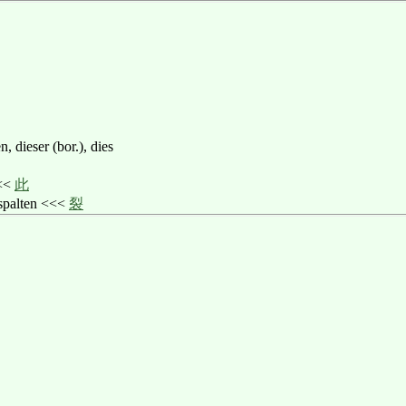
n, dieser (bor.), dies
<<<
此
spalten <<<
裂