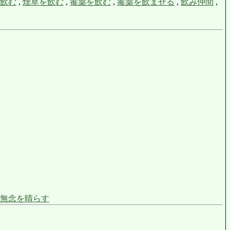
飲む
,
煙草を飲む
,
毒薬を飲む
,
毒薬を飲ませる
,
飲み仲間
,
無念を晴らす