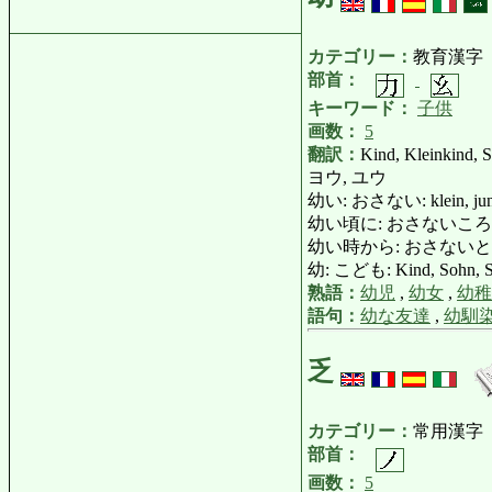
カテゴリー：
教育漢字
部首：
キーワード：
子供
画数：
5
翻訳：
Kind, Kleinkind, S
ヨウ, ユウ
幼い: おさない: klein, jung, 
幼い頃に: おさないころに: in sei
幼い時から: おさないときから: vo
幼: こども: Kind, Sohn, Sä
熟語：
幼児
,
幼女
,
幼稚
語句：
幼な友達
,
幼馴
乏
カテゴリー：
常用漢字
部首：
画数：
5