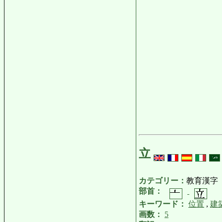
立
カテゴリー：
教育漢字
部首：
キーワード：
位置
,
建
画数：
5