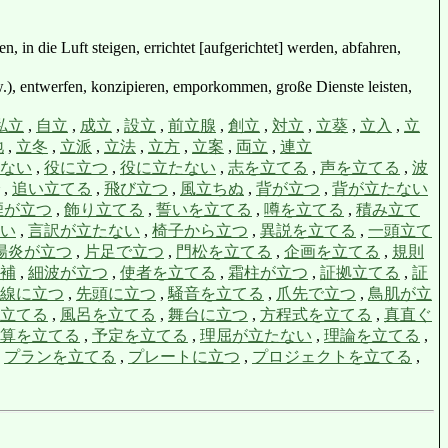
, in die Luft steigen, errichtet [aufgerichtet] werden, abfahren,
.), entwerfen, konzipieren, emporkommen, große Dienste leisten,
私立
,
自立
,
成立
,
設立
,
前立腺
,
創立
,
対立
,
立葵
,
立入
,
立
地
,
立冬
,
立派
,
立法
,
立方
,
立案
,
両立
,
連立
ない
,
役に立つ
,
役に立たない
,
志を立てる
,
声を立てる
,
波
,
追い立てる
,
飛び立つ
,
風立ちぬ
,
背が立つ
,
背が立たない
煙が立つ
,
飾り立てる
,
誓いを立てる
,
噂を立てる
,
積み立て
い
,
言訳が立たない
,
椅子から立つ
,
異説を立てる
,
一頭立て
陽炎が立つ
,
片足で立つ
,
門松を立てる
,
企画を立てる
,
規則
補
,
細波が立つ
,
使者を立てる
,
霜柱が立つ
,
証拠立てる
,
証
線に立つ
,
先頭に立つ
,
騒音を立てる
,
爪先で立つ
,
鳥肌が立
立てる
,
風呂を立てる
,
舞台に立つ
,
方程式を立てる
,
真直ぐ
算を立てる
,
予定を立てる
,
理屈が立たない
,
理論を立てる
,
,
プランを立てる
,
プレートに立つ
,
プロジェクトを立てる
,