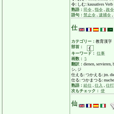
令: しむ: kausatives Verb (
熟語：
司令
,
指令
,
政令
語句：
禁止令
,
逮捕令
,
仕
カテゴリー：
教育漢字
部首：
キーワード：
仕事
画数：
5
翻訳：
dienen, servieren,
シ, ジ
仕える: つかえる: jm. dienen,
仕る: つかまつる: machen (po
熟語：
給仕
,
仕入
,
仕打
次もチェック：
使
仙