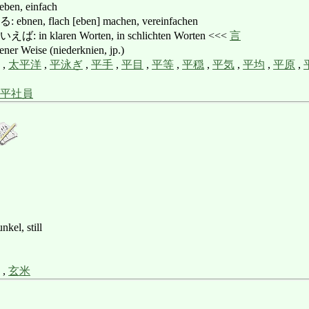
en, einfach
, flach [eben] machen, vereinfachen
 klaren Worten, in schlichten Worten <<<
言
r Weise (niederknien, jp.)
,
太平洋
,
平泳ぎ
,
平手
,
平目
,
平等
,
平穏
,
平気
,
平均
,
平原
,
平社員
nkel, still
,
玄米