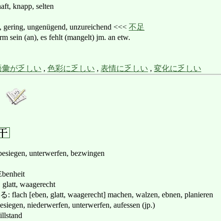
aft, knapp, selten
ing, ungenügend, unzureichend <<<
不足
(an), es fehlt (mangelt) jm. an etw.
語彙が乏しい
,
色彩に乏しい
,
表情に乏しい
,
変化に乏しい
, besiegen, unterwerfen, bezwingen
benheit
latt, waagerecht
eben, glatt, waagerecht] machen, walzen, ebnen, planieren
 niederwerfen, unterwerfen, aufessen (jp.)
lstand