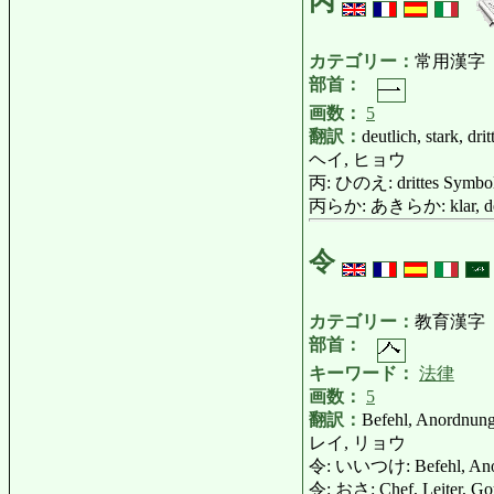
丙
カテゴリー：
常用漢字
部首：
画数：
5
翻訳：
deutlich, stark, dri
ヘイ, ヒョウ
丙: ひのえ: drittes Symbol
丙らか: あきらか: klar, deut
令
カテゴリー：
教育漢字
部首：
キーワード：
法律
画数：
5
翻訳：
Befehl, Anordnung
レイ, リョウ
令: いいつけ: Befehl, Ano
令: おさ: Chef, Leiter, Gouv