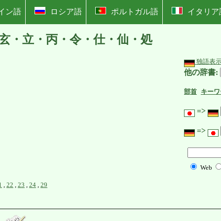
イン語
ロシア語
ポルトガル語
イタリア
玄・立・丙・令・仕・仙・処
独語表
他の辞書:
部首
キーワ
=>
=>
Web
1
,
22
,
23
,
24
,
29