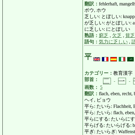
翻訳：
fehlerhaft, mangelh
ボウ, ホウ
乏しい: とぼしい: knapp, ger
が乏しい: がとぼしい: arm sein 
に乏しい: にとぼしい
熟語：
窮乏
,
欠乏
,
貧乏
語句：
気力に乏しい
,
平
カテゴリー：
教育漢字
部首：
画数：
5
翻訳：
flach, eben, recht
ヘイ, ビョウ
平ら: たいら: Flachheit, E
平ら: たいら: flach, eben, g
平らにする: たいらにする: flach [
平らげる: たいらげる: besiegen,
平ぎ: たいらぎ: Waffenstil