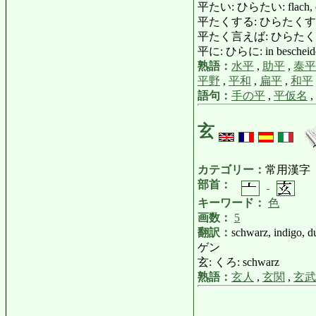
平たい: ひらたい: flach, eb
平たくする: ひらたくする: ebnen
平たく言えば: ひらたくいえば: in
平に: ひらに: in bescheidene
熟語：
水平
,
助平
,
泰平
平野
,
平和
,
扁平
,
和平
語句：
手の平
,
平仮名
,
玄
カテゴリー：
常用漢字
部首：
キーワード：
色
画数：
5
翻訳：
schwarz, indigo, du
ゲン
玄: くろ: schwarz
熟語：
玄人
,
玄関
,
玄武