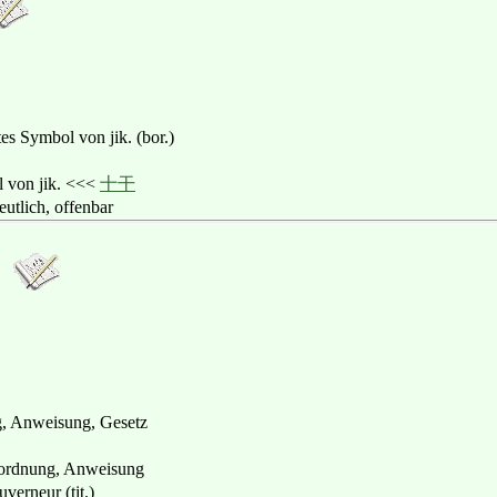
ttes Symbol von jik. (bor.)
 von jik. <<<
十干
lich, offenbar
, Anweisung, Gesetz
rdnung, Anweisung
erneur (tit.)