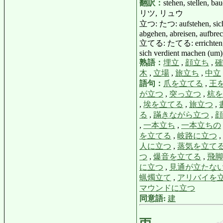
翻訳：
stehen, stellen, ba
リツ, リュウ
立つ: たつ: aufstehen, sich au
abgehen, abreisen, aufbre
立てる: たてる: errichten, aufr
sich verdient machen (um),
熟語：
埋立
,
顔立ち
,
確
木
,
立場
,
旅立ち
,
中立
語句：
爪を立てる
,
王
が立つ
,
突っ立つ
,
杭を
,
埃を立てる
,
旅立つ
,
る
,
蹣きながら立つ
,
顔
,
一本立ち
,
一本立ちの
を立てる
,
岐路に立つ
,
人に立つ
,
蒸気を立て
つ
,
爆音を立てる
,
飛脚
に立つ
,
見通が立たな
蝋燭立て
,
アリバイを
マウンドに立つ
同意語:
建