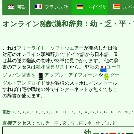
?
英語
フランス語
ドイツ語
スペ
オンライン独訳漢和辞典：幼・乏・平・
これは
フリーライト・ソフトウエアー
が開発した日独
対応のオンライン漢和辞典で ドイツ語から日本語、又
は其の逆の翻訳の意味が簡単に見つかります。 他の辞
書のアクセスは
独和辞典リスト
から。 弊社の
ユーロ
ジャパン辞書
を
アップル・アイフォーン
や
グー
グル・アンドロイド
等お客様のスマホにインストール
すれば自宅や職場の外でインターネットが無くてもこ
の辞書が使えます。
画数
:
1
,
2
,
3
,
4
,
5
,
6
,
7
,
8
,
9
,
10
,
11
,
12
,
13
,
14
,
15
,
16
,
17
,
18
,
19
,
20
,
2
直接アクセス：
幼
,
乏
,
平
,
玄
,
立
,
丙
,
令
,
仕
,
仙
,
処
幼