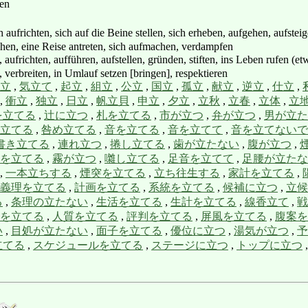
uen
frichten, sich auf die Beine stellen, sich erheben, aufgehen, aufsteigen
chen, eine Reise antreten, sich aufmachen, verdampfen
ichten, aufführen, aufstellen, gründen, stiften, ins Leben rufen (etw
 verbreiten, in Umlauf setzen [bringen], respektieren
立
,
気立て
,
起立
,
組立
,
公立
,
国立
,
孤立
,
献立
,
逆立
,
仕立
,
,
衝立
,
独立
,
日立
,
帆立貝
,
申立
,
夕立
,
立秋
,
立春
,
立体
,
立
を立てる
,
辻に立つ
,
札を立てる
,
市が立つ
,
弁が立つ
,
男が立た
立てる
,
咎め立てる
,
音を立てる
,
音を立てて
,
音を立てないで
書き立てる
,
連れ立つ
,
捲し立てる
,
歯が立たない
,
腹が立つ
,
を立てる
,
霧が立つ
,
囃し立てる
,
足音を立てて
,
足腰が立たな
,
一本立ちする
,
煙突を立てる
,
立ち往生する
,
家計を立てる
,
義理を立てる
,
計画を立てる
,
系統を立てる
,
候補に立つ
,
立候
る
,
条理の立たない
,
生活を立てる
,
生計を立てる
,
線香立て
,
戦
を立てる
,
人質を立てる
,
評判を立てる
,
屏風を立てる
,
腹案を
い
,
目処が立たない
,
面子を立てる
,
優位に立つ
,
湯気が立つ
,
予
立てる
,
スケジュールを立てる
,
ステージに立つ
,
トップに立つ