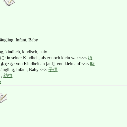
äugling, Infant, Baby
kindlich, kindisch, naiv
ner Kindheit, als er noch klein war <<<
頃
n Kindheit an [auf], von klein auf <<<
時
ugling, Infant, Baby <<<
子供
,
幼虫
染