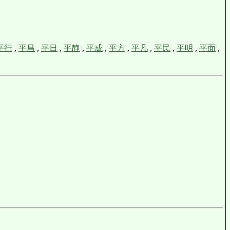
平行
,
平昌
,
平日
,
平静
,
平成
,
平方
,
平凡
,
平民
,
平明
,
平面
,