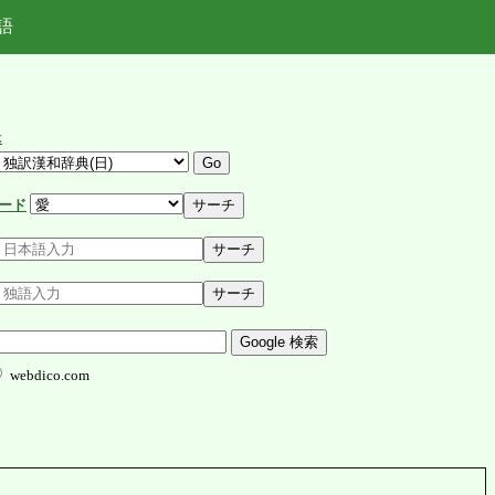
語
示
ード
webdico.com