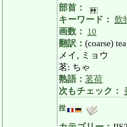
部首：
キーワード：
飲
画数：
10
翻訳：
(coarse) tea
メイ, ミョウ
茗: ちゃ
熟語：
茗荷
次もチェック：
捏
カテゴリー：
JIS