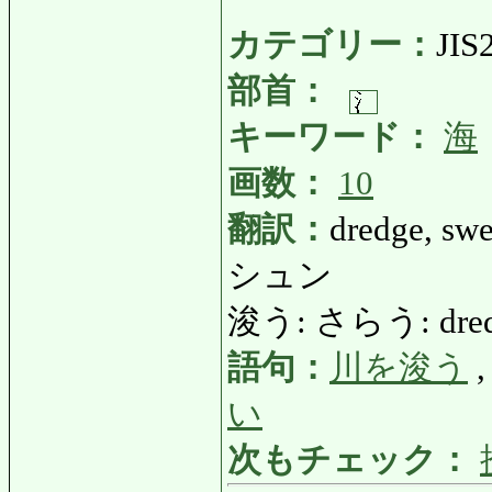
カテゴリー：
JIS
部首：
キーワード：
海
画数：
10
翻訳：
dredge, swe
シュン
浚う: さらう: dredge, 
語句：
川を浚う
い
次もチェック：