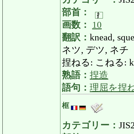
部首：
画数：
10
翻訳：
knead, squ
ネツ, デツ, ネチ
捏ねる: こねる: knea
熟語：
捏造
語句：
理屈を捏
框
カテゴリー：
JIS