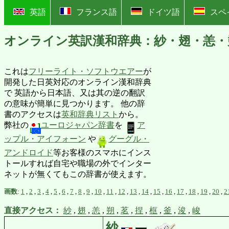
?
英語
フランス語
ドイツ語
スペ
オンライン英訳漢和辞典：紗・翅・恙・
これは
フリーライト・ソフトウエアー
が
開発した日英対応のオンライン漢和辞典
で 英語から日本語、又は其の逆の翻訳
の意味が簡単に見つかります。 他の辞
書のアクセスは
英和辞典リスト
から。
弊社の
ユーロジャパン辞書
を
ア
ップル・アイフォーン
や
グーグル・
アンドロイド
等お客様のスマホにインス
トールすれば自宅や職場の外でインター
ネットが無くてもこの辞書が使えます。
画数
:
1
,
2
,
3
,
4
,
5
,
6
,
7
,
8
,
9
,
10
,
11
,
12
,
13
,
14
,
15
,
16
,
17
,
18
,
19
,
20
,
2
直接アクセス：
紗
,
翅
,
恙
,
朔
,
茗
,
捏
,
框
,
釜
,
浚
,
峻
紗