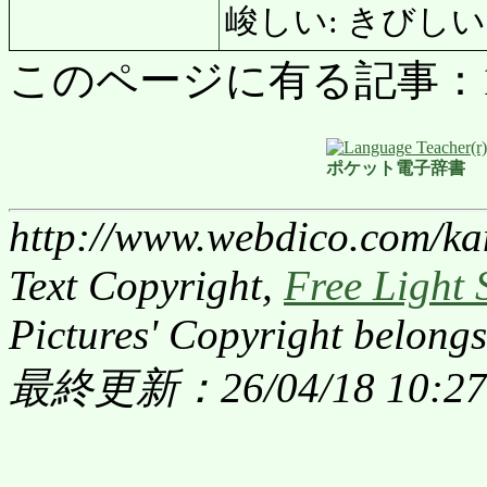
峻しい: きびしい: sev
このページに有る記事：1050
ポケット電子辞書
http://www.webdico.com/ka
Text Copyright,
Free Light 
Pictures' Copyright belongs
最終更新：26/04/18 10:27