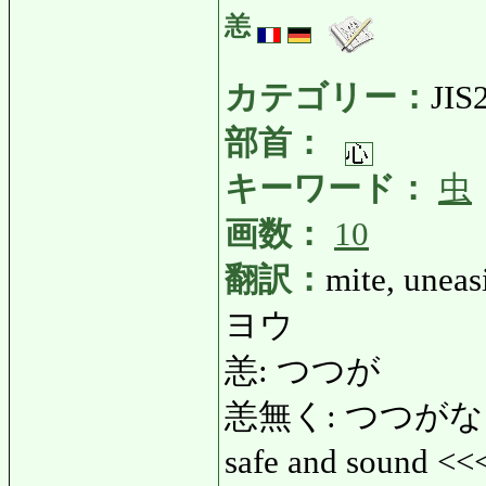
恙
カテゴリー：
JIS
部首：
キーワード：
虫
画数：
10
翻訳：
mite, uneas
ヨウ
恙: つつが
恙無く: つつがなく: saf
safe and sound <<