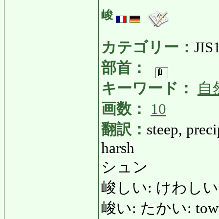
峻
カテゴリー：
JIS
部首：
キーワード：
自
画数：
10
翻訳：
steep, preci
harsh
シュン
峻しい: けわしい: ste
峻い: たかい: toweri