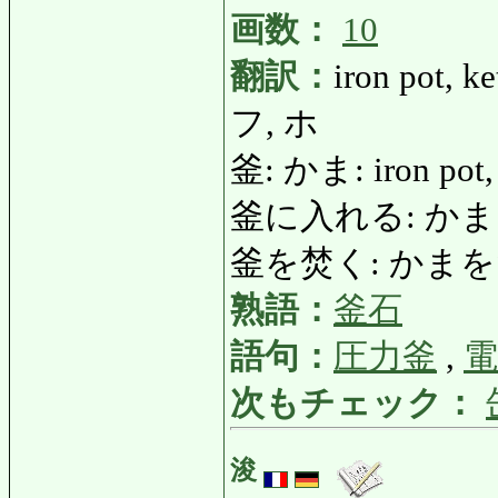
画数：
10
翻訳：
iron pot, ke
フ, ホ
釜: かま: iron pot, k
釜に入れる: かまにいれる
釜を焚く: かまをたく: f
熟語：
釜石
語句：
圧力釜
,
電
次もチェック：
浚