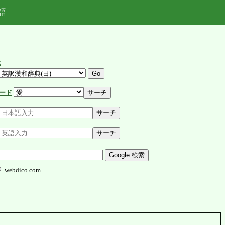
語
示
ード
webdico.com