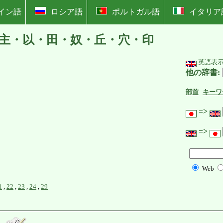
イン語
ロシア語
ポルトガル語
イタリア
主・以・田・奴・丘・穴・印
英語表
他の辞書:
部首
キーワ
=>
=>
Web
1
,
22
,
23
,
24
,
29