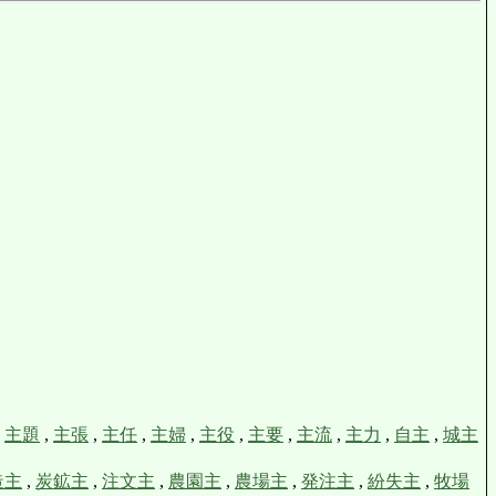
,
主題
,
主張
,
主任
,
主婦
,
主役
,
主要
,
主流
,
主力
,
自主
,
城主
造主
,
炭鉱主
,
注文主
,
農園主
,
農場主
,
発注主
,
紛失主
,
牧場