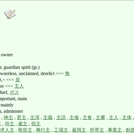
, owner
guardian spirit (jp.)
ss, unclaimed, derelict <<<
無
 <<<
居
ter <<<
主人
hief,
ボス
portant, main
mainly
administer
,
神主
,
君主
,
主演
,
主義
,
主語
,
主催
,
主食
,
主審
,
主人
,
主体
主
,
持主
,
雇主
,
領主
求人主
,
救世主
,
興行主
,
工場主
,
雇用主
,
所帯主
,
事業主
,
創