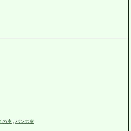
イの皮
,
パンの皮