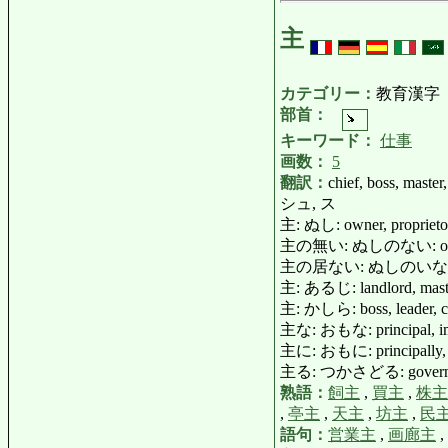
主
カテゴリー：
教育漢字
部首：
キーワード：
仕事
画数：
5
翻訳：
chief, boss, master
シュ, ス
主: ぬし: owner, proprietor, 
主の無い: ぬしのない: ownerle
主の居ない: ぬしのいない
主: あるじ: landlord, mas
主: かしら: boss, leader, c
主な: おもな: principal, im
主に: おもに: principally, 
主る: つかさどる: govern, 
熟語：
飼主
,
買主
,
株主
,
亭主
,
天主
,
坊主
,
民
語句：
営業主
,
画廊主
,