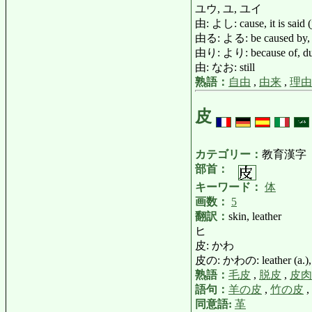
ユウ, ユ, ユイ
由: よし: cause, it is said (
由る: よる: be caused by, 
由り: より: because of, du
由: なお: still
熟語：
自由
,
由来
,
理由
皮
カテゴリー：
教育漢字
部首：
キーワード：
体
画数：
5
翻訳：
skin, leather
ヒ
皮: かわ
皮の: かわの: leather (a.), 
熟語：
毛皮
,
脱皮
,
皮肉
語句：
羊の皮
,
竹の皮
,
同意語:
革