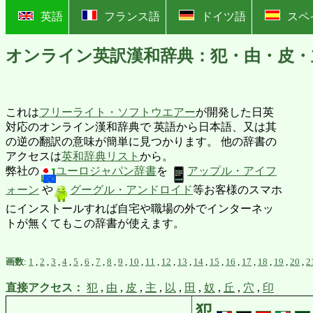
?
英語
フランス語
ドイツ語
スペ
オンライン英訳漢和辞典：犯・由・皮・
これは
フリーライト・ソフトウエアー
が開発した日英
対応のオンライン漢和辞典で 英語から日本語、又は其
の逆の翻訳の意味が簡単に見つかります。 他の辞書の
アクセスは
英和辞典リスト
から。
弊社の
ユーロジャパン辞書
を
アップル・アイフ
ォーン
や
グーグル・アンドロイド
等お客様のスマホ
にインストールすれば自宅や職場の外でインターネッ
トが無くてもこの辞書が使えます。
画数
:
1
,
2
,
3
,
4
,
5
,
6
,
7
,
8
,
9
,
10
,
11
,
12
,
13
,
14
,
15
,
16
,
17
,
18
,
19
,
20
,
2
直接アクセス：
犯
,
由
,
皮
,
主
,
以
,
田
,
奴
,
丘
,
穴
,
印
犯