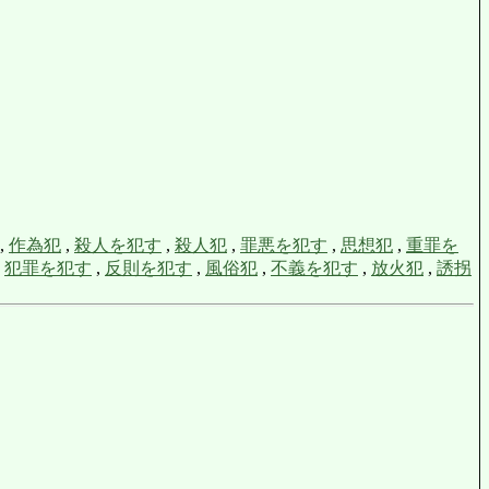
,
作為犯
,
殺人を犯す
,
殺人犯
,
罪悪を犯す
,
思想犯
,
重罪を
,
犯罪を犯す
,
反則を犯す
,
風俗犯
,
不義を犯す
,
放火犯
,
誘拐