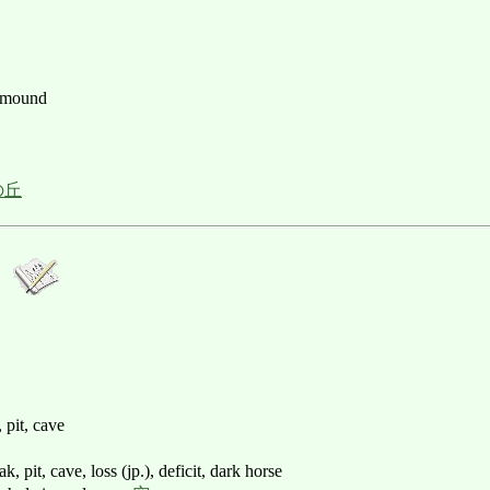
l, mound
の丘
, pit, cave
, pit, cave, loss (jp.), deficit, dark horse