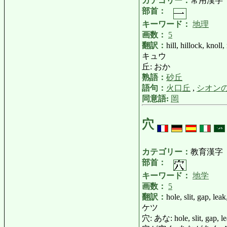
カテゴリー：
常用漢字
部首：
キーワード：
地理
画数：
5
翻訳：
hill, hillock, knol
キュウ
丘: おか
熟語：
砂丘
語句：
火口丘
,
シオン
同意語:
岡
穴
カテゴリー：
教育漢字
部首：
キーワード：
地学
画数：
5
翻訳：
hole, slit, gap, leak
ケツ
穴: あな: hole, slit, gap, leak