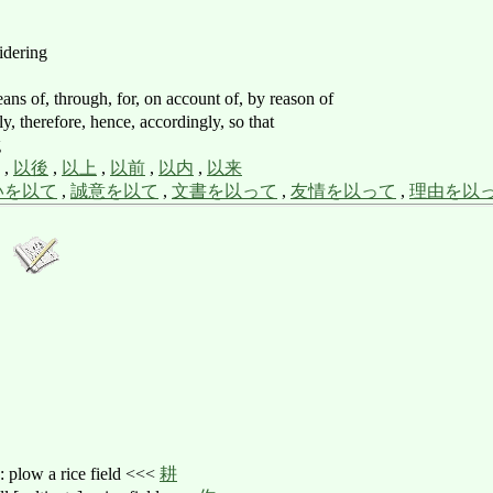
idering
of, through, for, on account of, by reason of
herefore, hence, accordingly, so that
g
,
以後
,
以上
,
以前
,
以内
,
以来
いを以て
,
誠意を以て
,
文書を以って
,
友情を以って
,
理由を以
 a rice field <<<
耕