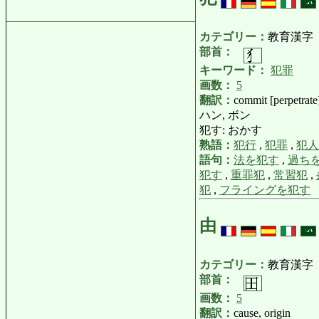
カテゴリー：
教育漢字
部首：
キーワード：
犯罪
画数：
5
翻訳：
commit [perpetrate]
ハン, ボン
犯す: おかす
熟語：
犯行
,
犯罪
,
犯人
語句：
法を犯す
,
過ち
犯す
,
重罪犯
,
常習犯
,
犯
,
フライングを犯す
由
カテゴリー：
教育漢字
部首：
画数：
5
翻訳：
cause, origin