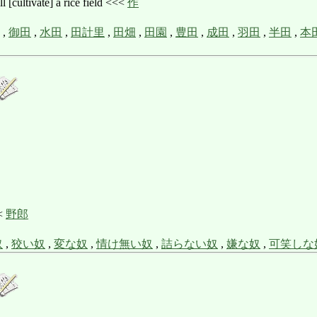
tivate] a rice field <<<
作
,
御田
,
水田
,
田計里
,
田畑
,
田園
,
豊田
,
成田
,
羽田
,
半田
,
本
<<
野郎
奴
,
狡い奴
,
変な奴
,
情け無い奴
,
詰らない奴
,
嫌な奴
,
可笑しな