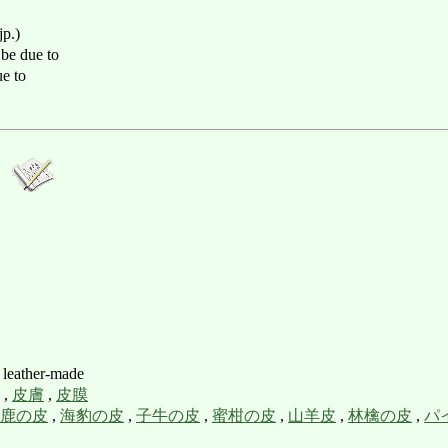
jp.)
be due to
e to
leather-made
,
皮膚
,
皮膜
鹿の皮
,
海豹の皮
,
子牛の皮
,
蜜柑の皮
,
山羊皮
,
林檎の皮
,
パ