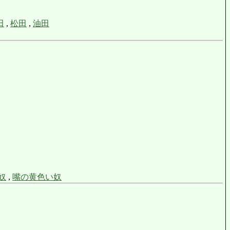
田
,
松田
,
油田
奴
,
嘴の黄色い奴