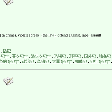
 (a crime), violate [break] (the law), offend against, rape, assault
,
防犯
を犯す
,
罪を犯す
,
過失を犯す
,
恐喝犯
,
刑事犯
,
国外犯
,
強姦犯
条約を犯す
,
政治犯
,
単独犯
,
大罪を犯す
,
知能犯
,
犯行を犯す