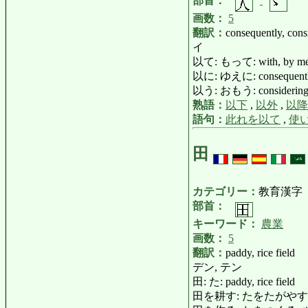
部首：
画数：
5
翻訳：
consequently, cons
イ
以て: もって: with, by means 
以に: ゆえに: consequently, t
以う: おもう: considerin
熟語：
以下
,
以外
,
以降
語句：
此れを以て
,
使
田
カテゴリー：
教育漢字
部首：
キーワード：
農業
画数：
5
翻訳：
paddy, rice field
デン, テン
田: た: paddy, rice field
田を耕す: たをたがやす: plow