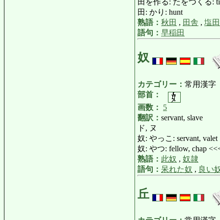
田を作る: たをつくる: till [cul
田: かり: hunt
熟語：
秋田
,
田舎
,
塩田
語句：
早稲田
奴
カテゴリー：
常用漢字
部首：
画数：
5
翻訳：
servant, slave
ド, ヌ
奴: やっこ: servant, valet
奴: やつ: fellow, chap <
熟語：
此奴
,
奴隷
語句：
呆れた奴
,
良い
丘