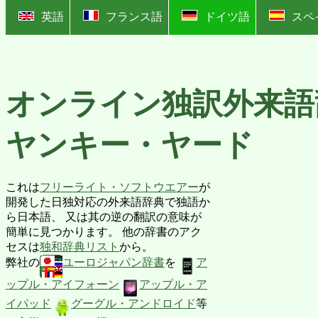
?
英語
フランス語
ドイツ語
スペ
オンライン独訳外来語
ヤンキー・ヤード
これは
フリーライト・ソフトウエアー
が
開発した日独対応の外来語辞典で独語か
ら日本語、 又は其の逆の翻訳の意味が
簡単に見つかります。 他の辞書のアク
セスは
独和辞典リスト
から。
弊社の
ユーロジャパン辞書
を
ア
ップル・アイフォーン
アップル・ア
イパッド
グーグル・アンドロイド
等