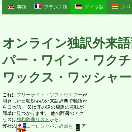
?
英語
フランス語
ドイツ語
スペ
オンライン独訳外来語
パー・ワイン・ワクチ
ワックス・ワッシャー
これは
フリーライト・ソフトウエアー
が
開発した日独対応の外来語辞典で独語か
ら日本語、 又は其の逆の翻訳の意味が
簡単に見つかります。 他の辞書のアク
セスは
独和辞典リスト
から。
弊社の
ユーロジャパン辞書
を
ア