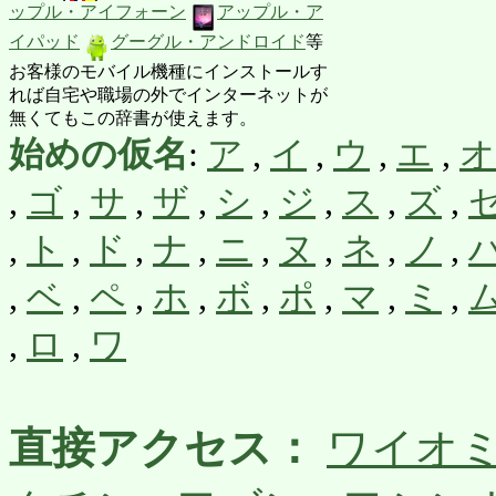
ップル・アイフォーン
アップル・ア
イパッド
グーグル・アンドロイド
等
お客様のモバイル機種にインストールす
れば自宅や職場の外でインターネットが
無くてもこの辞書が使えます。
始めの仮名
:
ア
,
イ
,
ウ
,
エ
,
オ
,
ゴ
,
サ
,
ザ
,
シ
,
ジ
,
ス
,
ズ
,
,
ト
,
ド
,
ナ
,
ニ
,
ヌ
,
ネ
,
ノ
,
,
ベ
,
ペ
,
ホ
,
ボ
,
ポ
,
マ
,
ミ
,
,
ロ
,
ワ
直接アクセス：
ワイオ