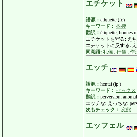
エチケット
語源：
etiquette (fr.)
キーワード：
挨拶
翻訳：
étiquette, bonnes 
エチケットを守る: えちけっとをまもる: 
エチケットに反する: えちけっとに
同意語:
礼儀
,
行儀
,
作
エッチ
語源：
hentai (jp.)
キーワード：
セックス
翻訳：
perversion, anomal
エッチな: えっちな: perver
次もチェック：
変態
エッフェル