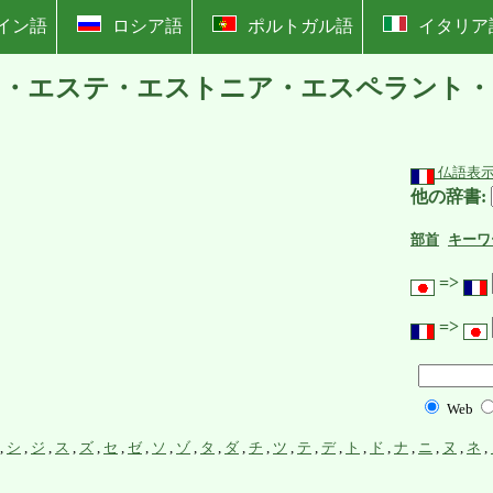
イン語
ロシア語
ポルトガル語
イタリア
ト・エステ・エストニア・エスペラント
仏語表
他の辞書:
部首
キーワ
=>
=>
Web
,
シ
,
ジ
,
ス
,
ズ
,
セ
,
ゼ
,
ソ
,
ゾ
,
タ
,
ダ
,
チ
,
ツ
,
テ
,
デ
,
ト
,
ド
,
ナ
,
ニ
,
ヌ
,
ネ
,