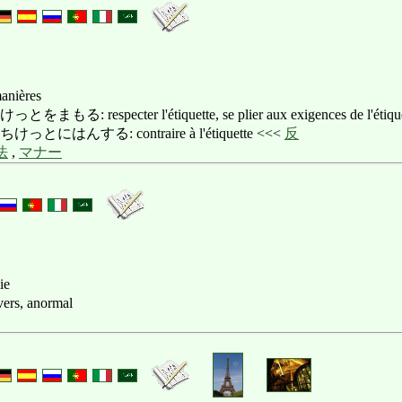
manières
respecter l'étiquette, se plier aux exigences de l'étiqu
はんする: contraire à l'étiquette <<<
反
法
,
マナー
ie
s, anormal