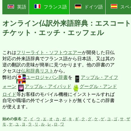
?
英語
フランス語
ドイツ語
スペ
オンライン仏訳外来語辞典：エスコー
チケット・エッチ・エッフェル
これは
フリーライト・ソフトウエアー
が開発した日仏
対応の外来語辞典でフランス語から日本語、又は其の
逆の翻訳の意味が簡単に見つかります。他の辞書のア
クセスは
仏和辞典リスト
から。
弊社の
ユーロジャパン辞書
を
アップル・アイフ
ォーン
アップル・アイパッド
グーグル・アンド
ロイド
等お客様のモバイル機種にインストールすれば
自宅や職場の外でインターネットが無くてもこの辞書
が使えます。
始めの仮名
:
ア
,
イ
,
ウ
,
エ
,
オ
,
カ
,
ガ
,
キ
,
ギ
,
ク
,
グ
,
ケ
,
ゲ
,
コ
,
ゴ
,
サ
,
ザ
モ
,
ヤ
,
ユ
,
ヨ
,
ラ
,
リ
,
ル
,
レ
,
ロ
,
ワ