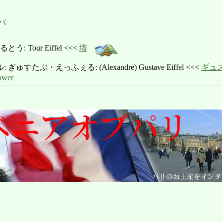
パ
 Tour Eiffel <<<
塔
たぶ・えっふぇる: (Alexandre) Gustave Eiffel <<<
ギュ
tower