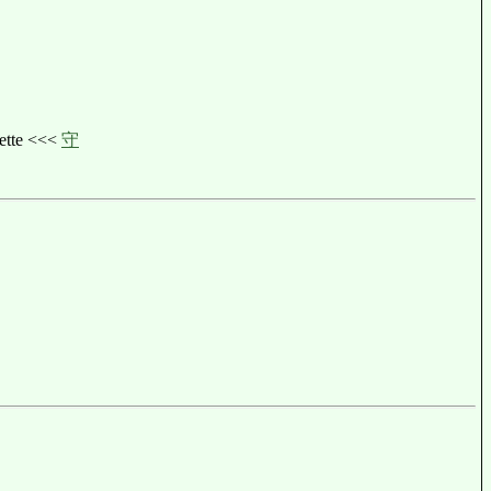
ette <<<
守