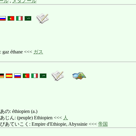
ール
,
メタノール
z éthane <<<
ガス
thiopien (a.)
(peuple) Ethiopien <<<
人
く: Empire d'Ethiopie, Abyssinie <<<
帝国