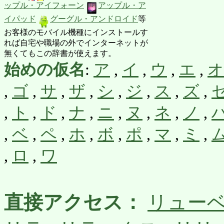
ップル・アイフォーン
アップル・ア
イパッド
グーグル・アンドロイド
等
お客様のモバイル機種にインストールす
れば自宅や職場の外でインターネットが
無くてもこの辞書が使えます。
始めの仮名
:
ア
,
イ
,
ウ
,
エ
,
オ
,
ゴ
,
サ
,
ザ
,
シ
,
ジ
,
ス
,
ズ
,
,
ト
,
ド
,
ナ
,
ニ
,
ヌ
,
ネ
,
ノ
,
,
ベ
,
ペ
,
ホ
,
ボ
,
ポ
,
マ
,
ミ
,
,
ロ
,
ワ
直接アクセス：
リュー