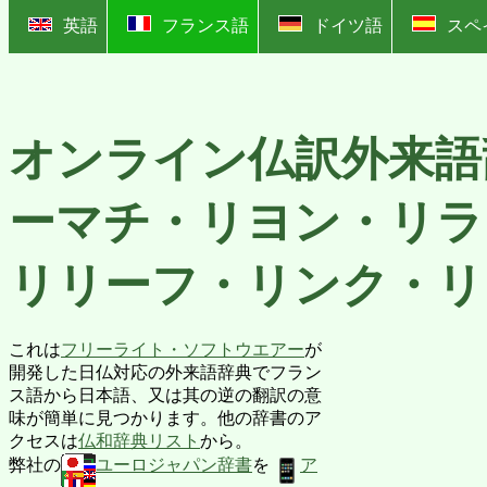
?
英語
フランス語
ドイツ語
スペ
オンライン仏訳外来語
ーマチ・リヨン・リラ
リリーフ・リンク・リ
これは
フリーライト・ソフトウエアー
が
開発した日仏対応の外来語辞典でフラン
ス語から日本語、又は其の逆の翻訳の意
味が簡単に見つかります。他の辞書のア
クセスは
仏和辞典リスト
から。
弊社の
ユーロジャパン辞書
を
ア