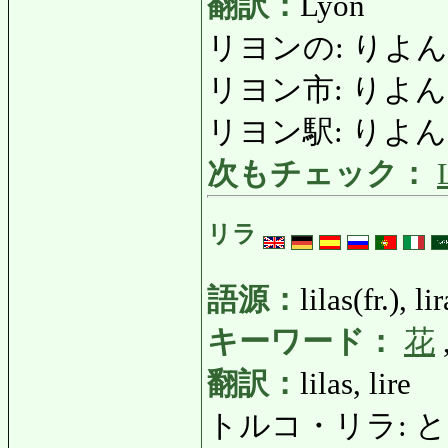
翻訳：
Lyon
リヨンの: りよんの: 
リヨン市: りよんし: v
リヨン駅: りよんえき: g
次もチェック：
リラ
語源：
lilas(fr.), lir
キーワード：
花
翻訳：
lilas, lire
トルコ・リラ: とるこ・り