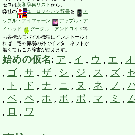
セスは
英和辞典リスト
から。
弊社の
ユーロジャパン辞書
を
ア
ップル・アイフォーン
アップル・ア
イパッド
グーグル・アンドロイド
等
お客様のモバイル機種にインストールす
れば自宅や職場の外でインターネットが
無くてもこの辞書が使えます。
始めの仮名
:
ア
,
イ
,
ウ
,
エ
,
オ
,
ゴ
,
サ
,
ザ
,
シ
,
ジ
,
ス
,
ズ
,
,
ト
,
ド
,
ナ
,
ニ
,
ヌ
,
ネ
,
ノ
,
,
ベ
,
ペ
,
ホ
,
ボ
,
ポ
,
マ
,
ミ
,
,
ロ
,
ワ