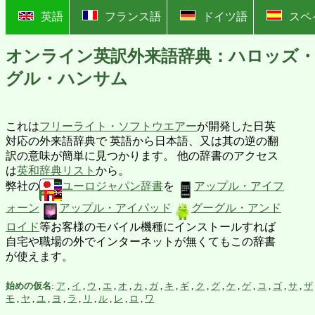
?
英語
フランス語
ドイツ語
スペ
オンライン英訳外来語辞典：ハロッズ
グル・ハンサム
これは
フリーライト・ソフトウエアー
が開発した日英
対応の外来語辞典で 英語から日本語、又は其の逆の翻
訳の意味が簡単に見つかります。 他の辞書のアクセス
は
英和辞典リスト
から。
弊社の
ユーロジャパン辞書
を
アップル・アイフ
ォーン
アップル・アイパッド
グーグル・アンド
ロイド
等お客様のモバイル機種にインストールすれば
自宅や職場の外でインターネットが無くてもこの辞書
が使えます。
始めの仮名
:
ア
,
イ
,
ウ
,
エ
,
オ
,
カ
,
ガ
,
キ
,
ギ
,
ク
,
グ
,
ケ
,
ゲ
,
コ
,
ゴ
,
サ
,
ザ
モ
,
ヤ
,
ユ
,
ヨ
,
ラ
,
リ
,
ル
,
レ
,
ロ
,
ワ