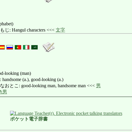
phabet)
angul characters <<<
文字
d-looking (man)
me (a.), good-looking (a.)
 good-looking man, handsome man <<<
男
色男
ポケット電子辞書