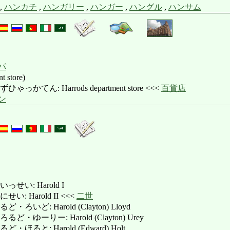
,
ハンカチ
,
ハンガリー
,
ハンガー
,
ハングル
,
ハンサム
パ
t store)
てん: Harrods department store <<<
百貨店
ン
せい: Harold I
: Harold II <<<
二世
いど: Harold (Clayton) Lloyd
ゆーりー: Harold (Clayton) Urey
ると: Harold (Edward) Holt