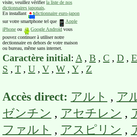
visite, veuillez vérifier
la liste de nos
dictionnaires japonais
.
En installant
dictionnaire euro-japon
sur votre smartphone tel que
Apple
iPhone
ou
Google Android
vous
pouvez continuer à utiliser notre
dectionnaire en dehors de votre maison
ou bureau, même sans internet.
Caractère initial
:
A
,
B
,
C
,
D
,
S
,
T
,
U
,
V
,
W
,
Y
,
Z
Accès direct:
アルト
,
ア
ゼンチン
,
アセチレン
,
ファルト
,
アスピリン
,