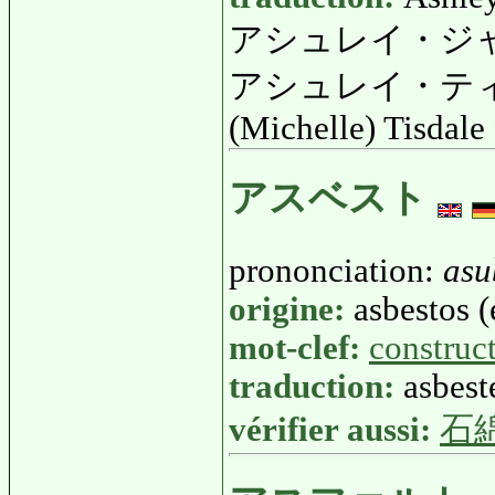
アシュレイ・ジ
アシュレイ・テ
(Michelle) Tisdale
アスベスト
prononciation:
asu
origine:
asbestos (
mot-clef:
construc
traduction:
asbest
vérifier aussi:
石