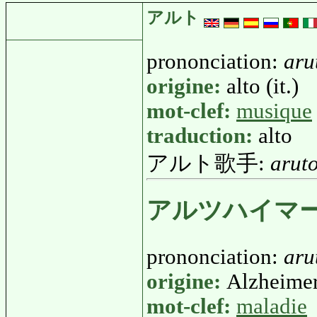
アルト
prononciation:
aru
origine:
alto (it.)
mot-clef:
musique
traduction:
alto
アルト歌手:
arut
アルツハイマ
prononciation:
aru
origine:
Alzheimer
mot-clef:
maladie