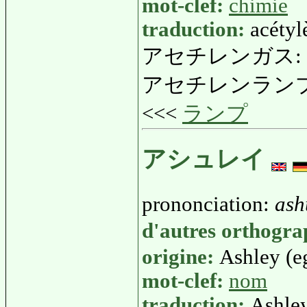
mot-clef:
chimie
traduction:
acétyl
アセチレンガス:
アセチレンラン
<<<
ランプ
アシュレイ
prononciation:
ash
d'autres orthogr
origine:
Ashley (e
mot-clef:
nom
traduction:
Ashle