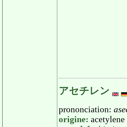
アセチレン
prononciation:
ase
origine:
acetylene 