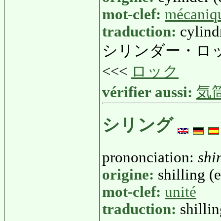
mot-clef:
mécaniq
traduction:
cylind
シリンダー・ロ
<<<
ロック
vérifier aussi:
気
シリング
prononciation:
shi
origine:
shilling (e
mot-clef:
unité
traduction:
shilli