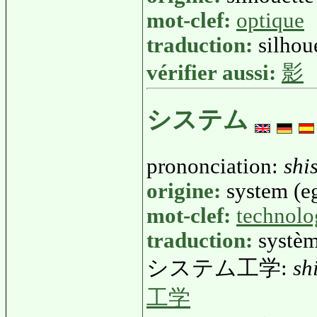
mot-clef:
optique
traduction:
silhou
vérifier aussi:
影
システム
prononciation:
shi
origine:
system (eg
mot-clef:
technolo
traduction:
systè
システム工学:
sh
工学