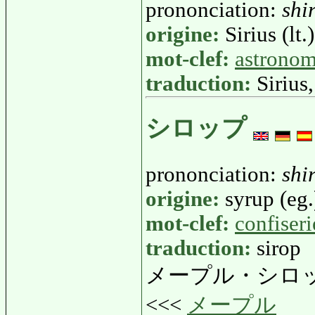
prononciation:
shi
origine:
Sirius (lt.)
mot-clef:
astronom
traduction:
Sirius
シロップ
prononciation:
shi
origine:
syrup (eg.
mot-clef:
confiseri
traduction:
sirop
メープル・シロ
<<<
メープル