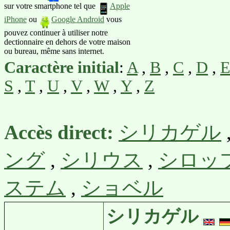
sur votre smartphone tel que
Apple
iPhone
ou
Google Android
vous
pouvez continuer à utiliser notre
dectionnaire en dehors de votre maison
ou bureau, même sans internet.
Caractère initial
:
A
,
B
,
C
,
D
,
S
,
T
,
U
,
V
,
W
,
Y
,
Z
Accès direct:
シリカゲル
ング
,
シリウス
,
シロッ
ステム
,
ショベル
シリカゲル