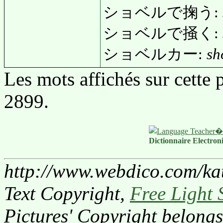
ショベルで掬う:
ショベルで掻く:
ショベルカー:
sh
Les mots affichés sur cette
2899.
Dictionnaire Electron
http://www.webdico.com/kat
Text Copyright,
Free Light 
Pictures' Copyright belongs