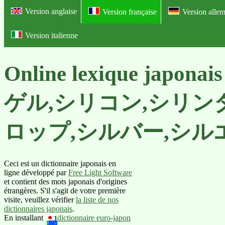
Version anglaise
Version française
Version alle
Version italienne
Online lexique japona
ゲル,シリコン,シリン
ロップ,シルバー,シル
Ceci est un dictionnaire japonais en
ligne développé par
Free Light Software
et contient des mots japonais d'origines
étrangères. S'il s'agit de votre première
visite, veuillez vérifier
la liste de nos
dictionnaires japonais
.
En installant
dictionnaire euro-japon