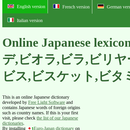
English version
French version
German vers
Italian version
Online Japanese lexic
デ,ビオラ,ビラ,ビリヤ
ビス,ビスケット,ビタ
This is an online Japanese dictionary
developed by
Free Light Software
and
contains Japanese words of foreign origins
such as country names. If this is your first
visit, please check
the list of our Japanese
dictionaries
.
By installing
Euro-Japan dictionary
on