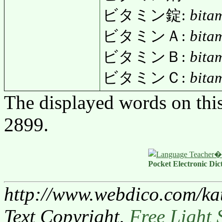
ビタミン錠:
bita
ビタミンＡ:
bita
ビタミンＢ:
bita
ビタミンＣ:
bitam
The displayed words on thi
2899.
Pocket Electronic Dic
http://www.webdico.com/ka
Text Copyright,
Free Light 