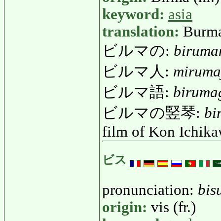
keyword:
asia
translation:
Burm
ビルマの:
biruma
ビルマ人:
miruma
ビルマ語:
biruma
ビルマの竪琴:
bi
film of Kon Ichik
ビス
pronunciation:
bis
origin:
vis (fr.)