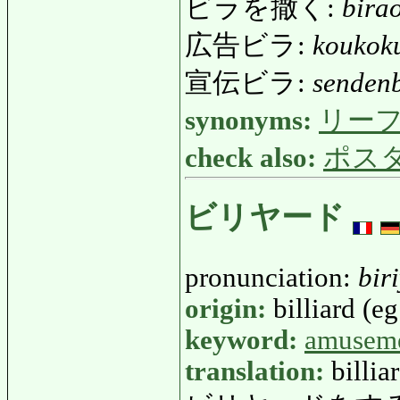
ビラを撒く:
bira
広告ビラ:
koukok
宣伝ビラ:
senden
synonyms:
リー
check also:
ポス
ビリヤード
pronunciation:
bir
origin:
billiard (eg
keyword:
amusem
translation:
billia