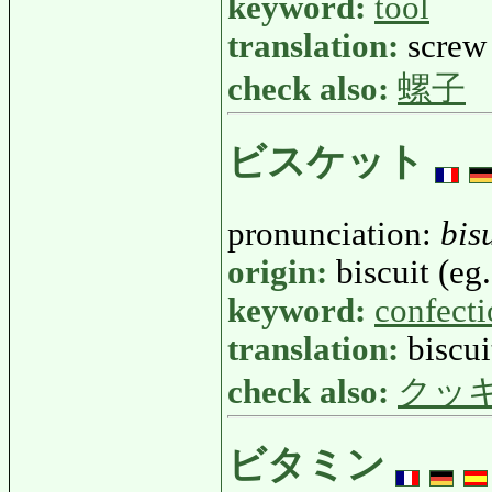
keyword:
tool
translation:
screw
check also:
螺子
ビスケット
pronunciation:
bis
origin:
biscuit (eg.
keyword:
confect
translation:
biscui
check also:
クッ
ビタミン