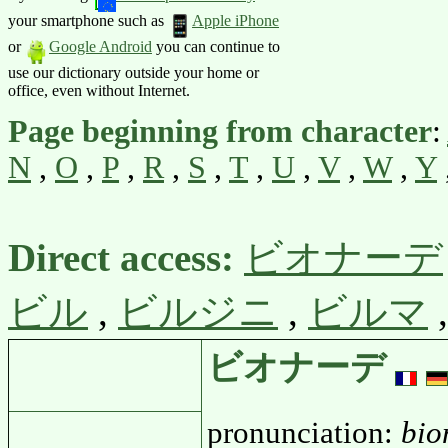
your smartphone such as
Apple iPhone
or
Google Android
you can continue to
use our dictionary outside your home or
office, even without Internet.
Page beginning from character
:
N
,
O
,
P
,
R
,
S
,
T
,
U
,
V
,
W
,
Y
Direct access:
ビオナーデ
ビル
,
ビルジニ
,
ビルマ
ビオナーデ
pronunciation:
bio