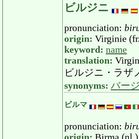
ビルジニ
pronunciation:
bir
origin:
Virginie (fr
keyword:
name
translation:
Virgin
ビルジニ・ラザ
synonyms:
バー
ビルマ
pronunciation:
bir
origin:
Birma (nl.)