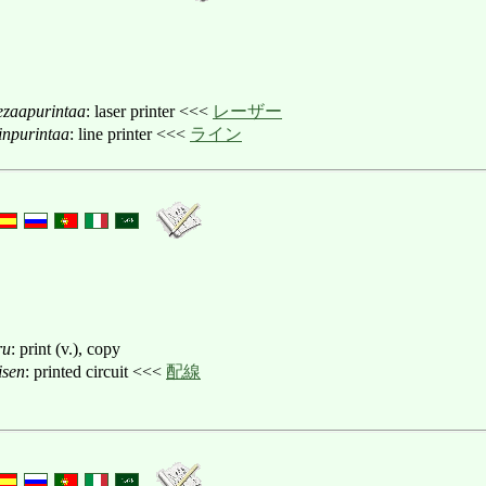
ezaapurintaa
: laser printer <<<
レーザー
inpurintaa
: line printer <<<
ライン
ru
: print (v.), copy
isen
: printed circuit <<<
配線