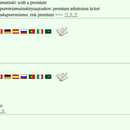
amutsuki
: with a premium
puremiamutsukinyuujouken
: premium admission ticket
sukupuremiamu
: risk premium <<<
リスク
ss
レス