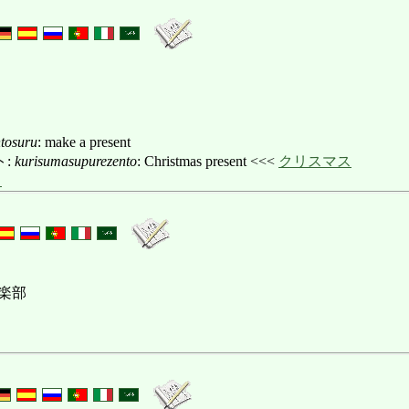
tosuru
: make a present
ト:
kurisumasupurezento
: Christmas present <<<
クリスマス
ト
楽部