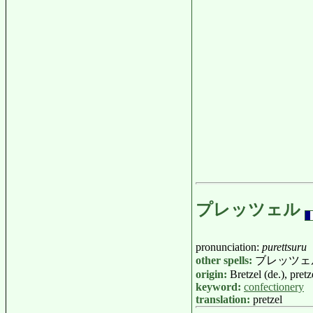
プレッツェル
pronunciation:
purettsuru
other spells:
ブレッツェ
origin:
Bretzel (de.), pretz
keyword:
confectionery
translation:
pretzel