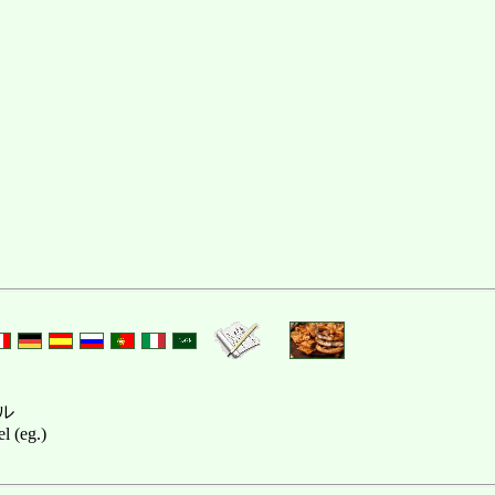
ル
el (eg.)