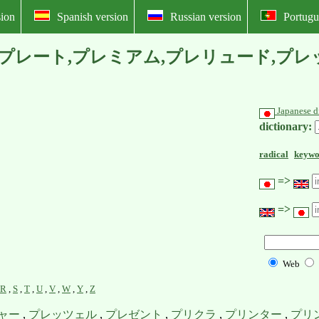
ion
Spanish version
Russian version
Portugu
foreign words: プレート,プレミアム,プレ
Japanese d
dictionary:
radical
keywo
=>
=>
Web
R
,
S
,
T
,
U
,
V
,
W
,
Y
,
Z
ャー
,
プレッツェル
,
プレゼント
,
プリクラ
,
プリンター
,
プリ