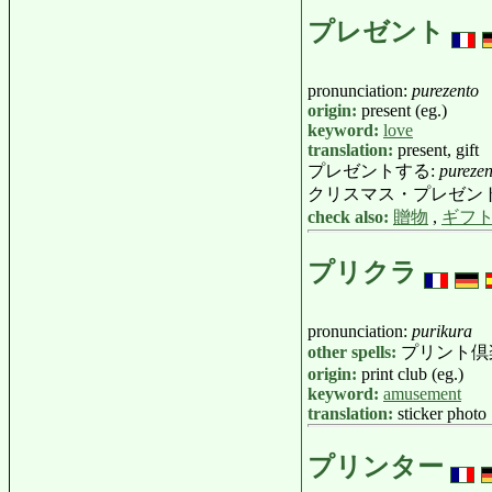
プレゼント
pronunciation:
purezento
origin:
present (eg.)
keyword:
love
translation:
present, gift
プレゼントする:
purezen
クリスマス・プレゼン
check also:
贈物
,
ギフ
プリクラ
pronunciation:
purikura
other spells:
プリント倶
origin:
print club (eg.)
keyword:
amusement
translation:
sticker photo
プリンター