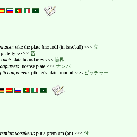
nitatsu
: take the plate [mound] (in baseball) <<<
立
: plate-type <<<
形
oukai
: plate boundaries <<<
境界
aapureeto
: license plate <<<
ナンバー
pitchaapureeto
: pitcher's plate, mound <<<
ピッチャー
remiamuotsukeru
: put a premium (on) <<<
付