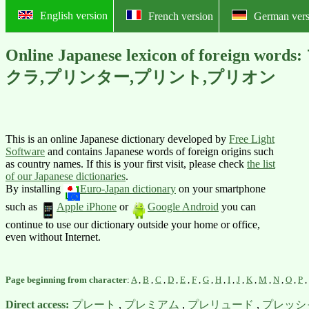
English version
French version
German vers
Online Japanese lexicon of 
クラ,プリンター,プリント,プリオン
This is an online Japanese dictionary developed by
Free Light
Software
and contains Japanese words of foreign origins such
as country names. If this is your first visit, please check
the list
of our Japanese dictionaries
.
By installing
Euro-Japan dictionary
on your smartphone
such as
Apple iPhone
or
Google Android
you can
continue to use our dictionary outside your home or office,
even without Internet.
Page beginning from character
:
A
,
B
,
C
,
D
,
E
,
F
,
G
,
H
,
I
,
J
,
K
,
M
,
N
,
O
,
P
,
Direct access:
プレート
,
プレミアム
,
プレリュード
,
プレッシ