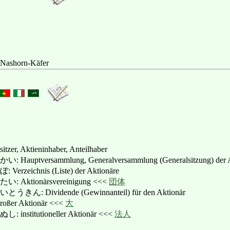
 Nashorn-Käfer
sitzer, Aktieninhaber, Anteilhaber
tversammlung, Generalversammlung (Generalsitzung) der A
ichnis (Liste) der Aktionäre
ktionärsvereinigung <<<
団体
Dividende (Gewinnanteil) für den Aktionär
r Aktionär <<<
大
titutioneller Aktionär <<<
法人