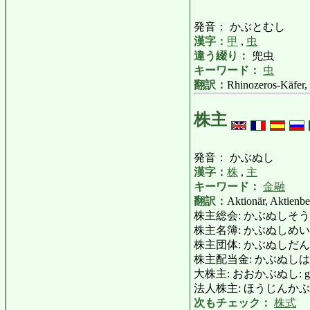
発音： かぶとむし
漢字：
甲
,
虫
違う綴り：
兜虫
キーワード：
虫
翻訳：
Rhinozeros-Käfer,
株主
発音： かぶぬし
漢字：
株
,
主
キーワード：
金融
翻訳：
Aktionär, Aktienbe
株主総会: かぶぬしそうかい: Haup
株主名簿: かぶぬしめいぼ: Verze
株主団体: かぶぬしだんたい: A
株主配当金: かぶぬしはいとうきん: 
大株主: おおかぶぬし: große
法人株主: ほうじんかぶぬし: ins
次もチェック：
株式