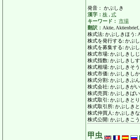
発音： かぶしき
漢字：
株
,
式
キーワード：
市場
翻訳：
Aktie, Aktienbrief
株式法: かぶしきほう: Akti
株式を発行する: かぶしきをは
株式を募集する: かぶしきをぼしゅう
株式市場: かぶしきしじょう: 
株式指数: かぶしきしすう: A
株式相場: かぶしきそうば: A
株式市価: かぶしきしか
株式分割: かぶしきぶんかつ: 
株式会社: かぶしきがいしゃ: A
株式売買: かぶしきばいばい: 
株式取引: かぶしきとりひき: 
株式取引所: かぶしきとりひき
株式仲買人: かぶしきなかがいにん
株式公開: かぶしきこうかい: Börs
甲虫