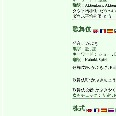
翻訳：
Aktienkurs, Aktien
ダウ平均株価: だうへいきんかぶ
ダウ式平均株価: だうしきへい
歌舞伎
発音： かぶき
漢字：
歌
,
舞
キーワード：
ショー
,
翻訳：
Kabuki-Spiel
歌舞伎座: かぶきざ: Kabuki
歌舞伎町: かぶきちょう: Kabukic
歌舞伎役者: かぶきやくしゃ: K
次もチェック：
新宿
,
K
株式