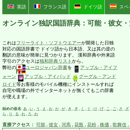
?
英語
フランス語
ドイツ語
スペ
オンライン独訳国語辞典：可能・彼女・
これは
フリーライト・ソフトウエアー
が開発した日独
対応の国語辞書で ドイツ語から日本語、又は其の逆の
翻訳の意味が簡単に見つかります。 漢和辞典や外来語
字引のアクセスは
独和辞典リスト
から。
弊社の
ユーロジャパン辞書
を
アップル・アイフ
ォーン
アップル・アイパッド
グーグル・アンド
ロイド
等お客様のモバイル機種にインストールすれば
自宅や職場の外でインターネットが無くてもこの辞書
が使えます。
始めの仮名
:
あ
,
い
,
う
,
え
,
お
,
か
,
が
,
き
,
ぎ
,
く
,
ぐ
,
け
,
げ
,
こ
,
ご
,
さ
,
ざ
ら
,
り
,
る
,
れ
,
ろ
,
わ
直接アクセス：
可能
,
彼女
,
河馬
,
花瓶
,
花粉
,
株価
,
歌舞伎
,