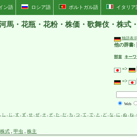
イン語
ロシア語
ポルトガル語
イタリア
河馬・花瓶・花粉・株価・歌舞伎・株式
独語表
他の辞書:
部首
キーワ
=>
=>
Web
,
し
,
じ
,
す
,
ず
,
せ
,
ぜ
,
そ
,
ぞ
,
た
,
だ
,
ち
,
つ
,
て
,
で
,
と
,
ど
,
な
,
に
,
ぬ
,
ね
,
株式
,
甲虫
,
株主