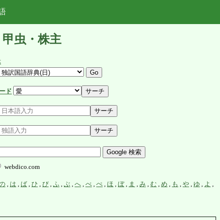
語
・甲虫・株主
示
ード
webdico.com
の
,
は
,
ば
,
ひ
,
び
,
ふ
,
ぶ
,
へ
,
べ
,
ぺ
,
ほ
,
ぼ
,
ま
,
み
,
む
,
め
,
も
,
や
,
ゆ
,
よ
,