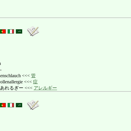
n
-
schlauch <<<
管
nallergie <<<
症
あれるぎー <<<
アレルギー