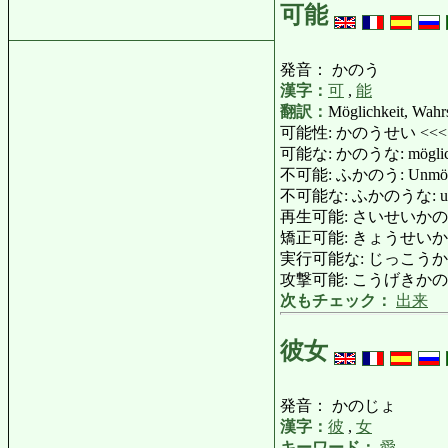
可能
発音： かのう
漢字：
可
,
能
翻訳：
Möglichkeit, Wahrs
可能性: かのうせい <<
可能な: かのうな: möglich, 
不可能: ふかのう: Unmöglich
不可能な: ふかのうな: unmögl
再生可能: さいせいかのう: wi
矯正可能: きょうせいかのう: korr
実行可能な: じっこうかのうな: ausf
攻撃可能: こうげきかのう: a
次もチェック：
出来
彼女
発音： かのじょ
漢字：
彼
,
女
キーワード：
愛