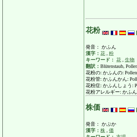
花粉
発音： かふん
漢字：
花
,
粉
キーワード：
花
,
生物
翻訳：
Blütenstaub, Polle
花粉の: かふんの: Pollen
花粉管: かふんかん: Pollen
花粉症: かふんしょう: Polle
花粉アレルギー: かふん
株価
発音： かぶか
漢字：
株
,
価
キーワード：
市場