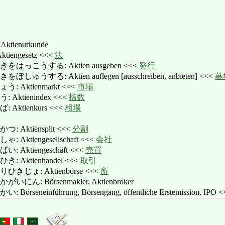
, Aktienurkunde
engesetz <<<
法
っこうする: Aktien ausgeben <<<
発行
する: Aktien auflegen [ausschreiben, anbieten] <<<
募
Aktienmarkt <<<
市場
ktienindex <<<
指数
ktienkurs <<<
相場
Aktiensplit <<<
分割
ktiengesellschaft <<<
会社
Aktiengeschäft <<<
売買
Aktienhandel <<<
取引
じょ: Aktienbörse <<<
所
: Börsenmakler, Aktienbroker
eneinführung, Börsengang, öffentliche Erstemission, IPO 