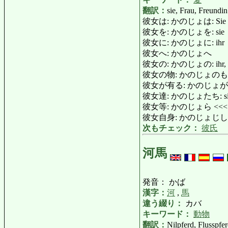
翻訳：
sie, Frau, Freundin
彼女は: かのじょは: Sie i
彼女を: かのじょを: sie
彼女に: かのじょに: ihr
彼女へ: かのじょへ
彼女の: かのじょの: ihr, Fr
彼女の物: かのじょのもの: ihre, i
彼女が有る: かのじょがある: e
彼女達: かのじょたち: sie, F
彼女等: かのじょら <<
彼女自身: かのじょじしん: sic
次もチェック：
彼氏
河馬
発音： かば
漢字：
河
,
馬
違う綴り：
カバ
キーワード：
動物
翻訳：
Nilpferd, Flusspfe