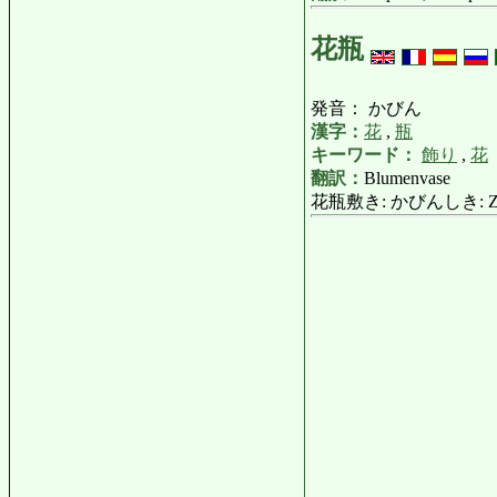
花瓶
発音： かびん
漢字：
花
,
瓶
キーワード：
飾り
,
花
翻訳：
Blumenvase
花瓶敷き: かびんしき: Zier