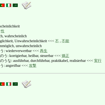
cheinlichkeit
<
性
wahrscheinlich
keit, Unwahrscheinlichkeit <<<
不
,
不能
ich, unwahrscheinlich
ederverwertbar <<<
再生
igierbar, heilbar, steuerbar <<<
矯正
ührbar, durchführbar, praktikabel, realisierbar <<<
実行
ngreifbar <<<
攻撃