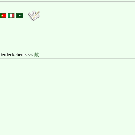
deckchen <<<
敷