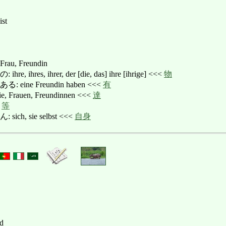
st
au, Freundin
hres, ihrer, der [die, das] ihre [ihrige] <<<
物
ine Freundin haben <<<
有
rauen, Freundinnen <<<
達
<
等
h, sie selbst <<<
自身
rd