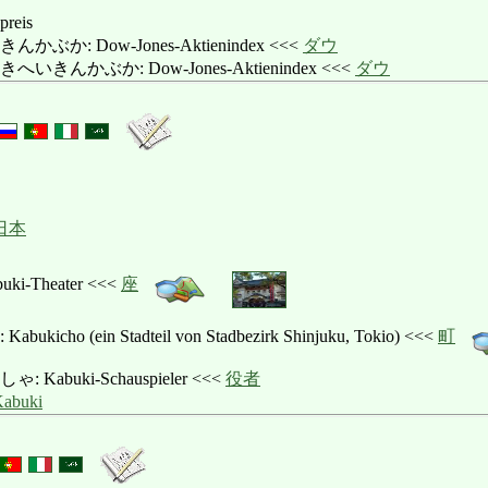
preis
か: Dow-Jones-Aktienindex <<<
ダウ
きんかぶか: Dow-Jones-Aktienindex <<<
ダウ
日本
-Theater <<<
座
ho (ein Stadteil von Stadbezirk Shinjuku, Tokio) <<<
町
abuki-Schauspieler <<<
役者
abuki