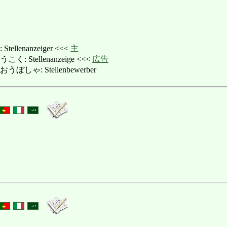
lenanzeiger <<<
主
 Stellenanzeige <<<
広告
しゃ: Stellenbewerber