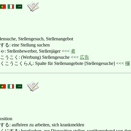
llensuche, Stellengesuch, Stellenangebot
ine Stellung suchen
lenbewerber, Stellenjäger <<<
者
 (Werbung) Stellengesuche <<<
広告
: Spalte für Stellenangebote [Stellengesuche] <<<
欄
osition
hören zu arbeiten, sich krankmelden
lauben, zur Disposition stellen, vorübergehend von den Amtpfl