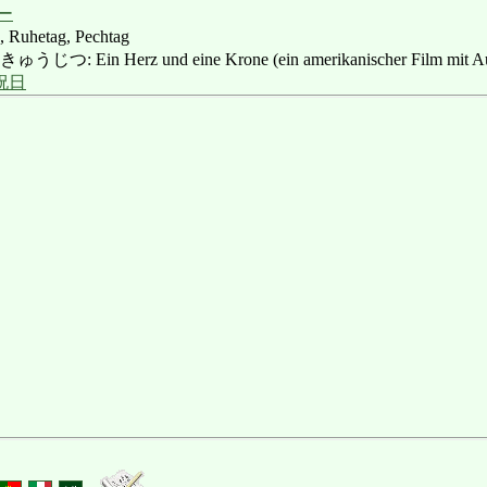
ー
g, Ruhetag, Pechtag
in Herz und eine Krone (ein amerikanischer Film mit Aud
祝日