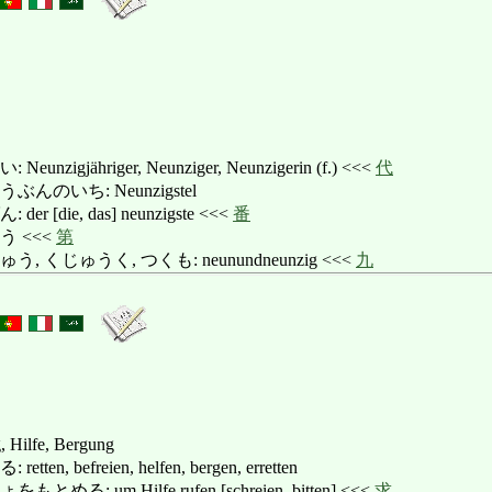
igjähriger, Neunziger, Neunzigerin (f.) <<<
代
のいち: Neunzigstel
[die, das] neunzigste <<<
番
 <<<
第
 くじゅうく, つくも: neunundneunzig <<<
九
, Hilfe, Bergung
, befreien, helfen, bergen, erretten
: um Hilfe rufen [schreien, bitten] <<<
求