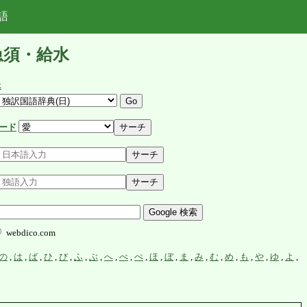
語
急須・給水
示
ード
webdico.com
の
,
は
,
ば
,
ひ
,
び
,
ふ
,
ぶ
,
へ
,
べ
,
ぺ
,
ほ
,
ぼ
,
ま
,
み
,
む
,
め
,
も
,
や
,
ゆ
,
よ
,