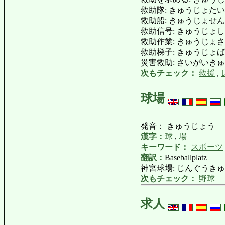
救助隊: きゅうじょたい: Ret
救助船: きゅうじょせん: Ret
救助信号: きゅうじょしんごう:
救助作業: きゅうじょさぎょう: 
救助梯子: きゅうじょばしご: No
災害救助: さいがいきゅうじょ: Ka
次もチェック：
救援
,
球場
発音： きゅうじょう
漢字：
球
,
場
キーワード：
スポーツ
翻訳：
Baseballplatz
神宮球場: じんぐうきゅうじょう: (
次もチェック：
野球
求人