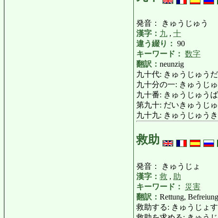
発音： きゅうじゅう
漢字：
九
,
十
違う綴り：
90
キーワード：
数字
翻訳：
neunzig
九十代: きゅうじゅうだい: Neunz
九十分の一: きゅうじゅうぶん
九十番: きゅうじゅうばん: der 
第九十: だいきゅうじゅう
九十九: きゅうじゅうきゅう,
救助
発音： きゅうじょ
漢字：
救
,
助
キーワード：
災害
翻訳：
Rettung, Befreiung
救助する: きゅうじょする: retten
救助を求める: きゅうじょをもとめる