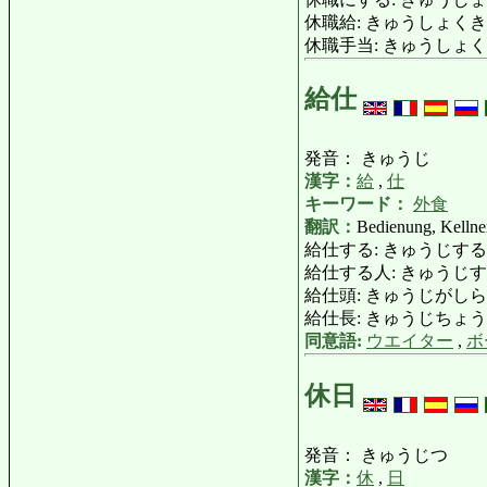
休職給: きゅうしょくきゅう: W
休職手当: きゅうしょく
給仕
発音： きゅうじ
漢字：
給
,
仕
キーワード：
外食
翻訳：
Bedienung, Kellne
給仕する: きゅうじする: bedien
給仕する人: きゅうじするひと: Kel
給仕頭: きゅうじがしら: Butl
給仕長: きゅうじちょう 
同意語:
ウエイター
,
ボ
休日
発音： きゅうじつ
漢字：
休
,
日