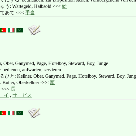
artegeld, Halbsold <<<
給
てあて <<<
手当
r, Ober, Ganymed, Page, Hotelboy, Steward, Boy, Junge
en, aufwarten, servieren
lner, Ober, Ganymed, Page, Hotelboy, Steward, Boy, Jun
er, Oberkellner <<<
頭
<<<
長
ーイ
,
サービス