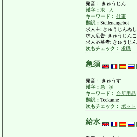
発音： きゅうじん
漢字：
求
,
人
キーワード：
仕事
翻訳：
Stellenangebot
求人主: きゅうじんぬし: Stel
求人広告: きゅうじんこうこく:
求人応募者: きゅうじんおうぼ
次もチェック：
求職
急須
発音： きゅうす
漢字：
急
,
須
キーワード：
台所用品
翻訳：
Teekanne
次もチェック：
ポット
給水