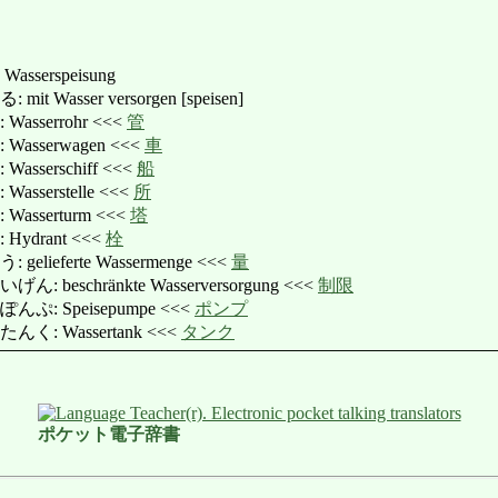
 Wasserspeisung
Wasser versorgen [speisen]
sserrohr <<<
管
sserwagen <<<
車
serschiff <<<
船
serstelle <<<
所
sserturm <<<
塔
ydrant <<<
栓
ieferte Wassermenge <<<
量
eschränkte Wasserversorgung <<<
制限
: Speisepumpe <<<
ポンプ
: Wassertank <<<
タンク
ポケット電子辞書