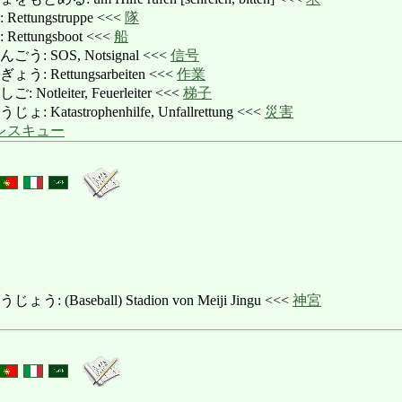
tungstruppe <<<
隊
tungsboot <<<
船
 SOS, Notsignal <<<
信号
Rettungsarbeiten <<<
作業
tleiter, Feuerleiter <<<
梯子
tastrophenhilfe, Unfallrettung <<<
災害
レスキュー
Baseball) Stadion von Meiji Jingu <<<
神宮