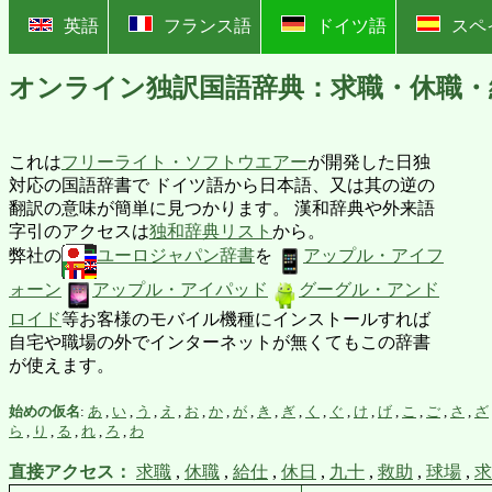
?
英語
フランス語
ドイツ語
スペ
オンライン独訳国語辞典：求職・休職・
これは
フリーライト・ソフトウエアー
が開発した日独
対応の国語辞書で ドイツ語から日本語、又は其の逆の
翻訳の意味が簡単に見つかります。 漢和辞典や外来語
字引のアクセスは
独和辞典リスト
から。
弊社の
ユーロジャパン辞書
を
アップル・アイフ
ォーン
アップル・アイパッド
グーグル・アンド
ロイド
等お客様のモバイル機種にインストールすれば
自宅や職場の外でインターネットが無くてもこの辞書
が使えます。
始めの仮名
:
あ
,
い
,
う
,
え
,
お
,
か
,
が
,
き
,
ぎ
,
く
,
ぐ
,
け
,
げ
,
こ
,
ご
,
さ
,
ざ
ら
,
り
,
る
,
れ
,
ろ
,
わ
直接アクセス：
求職
,
休職
,
給仕
,
休日
,
九十
,
救助
,
球場
,
求