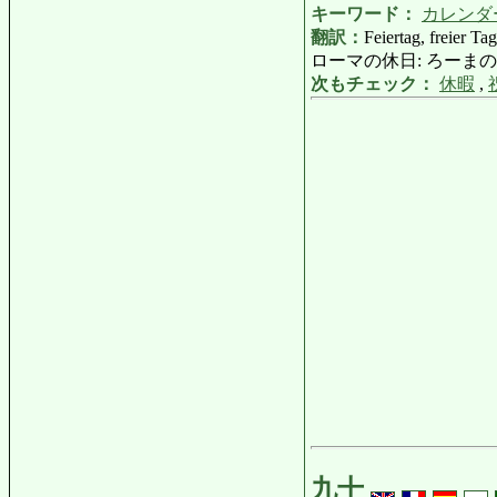
キーワード：
カレンダ
翻訳：
Feiertag, freier Ta
ローマの休日: ろーまのきゅうじつ: E
次もチェック：
休暇
,
九十