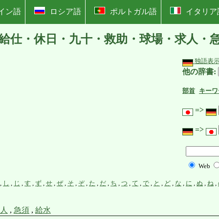
イン語
ロシア語
ポルトガル語
イタリア
給仕・休日・九十・救助・球場・求人・
独語表
他の辞書:
部首
キーワ
=>
=>
Web
,
し
,
じ
,
す
,
ず
,
せ
,
ぜ
,
そ
,
ぞ
,
た
,
だ
,
ち
,
つ
,
て
,
で
,
と
,
ど
,
な
,
に
,
ぬ
,
ね
,
人
,
急須
,
給水