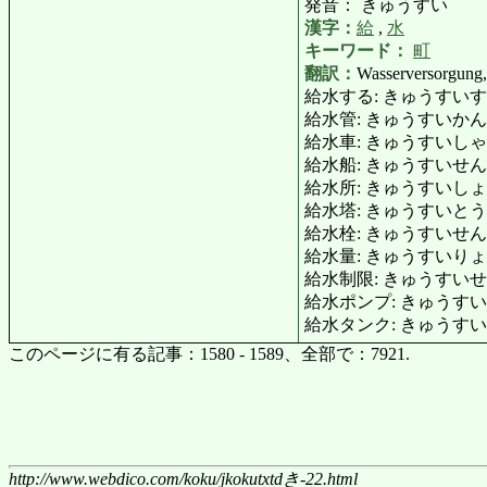
発音： きゅうすい
漢字：
給
,
水
キーワード：
町
翻訳：
Wasserversorgung,
給水する: きゅうすいする: mit 
給水管: きゅうすいかん: Wa
給水車: きゅうすいしゃ: Wa
給水船: きゅうすいせん: Was
給水所: きゅうすいしょ: Was
給水塔: きゅうすいとう: Wa
給水栓: きゅうすいせん: H
給水量: きゅうすいりょう: gel
給水制限: きゅうすいせいげん: b
給水ポンプ: きゅうすいぽんぷ
給水タンク: きゅうすいたんく
このページに有る記事：1580 - 1589、全部で：7921.
http://www.webdico.com/koku/jkokutxtdき-22.html