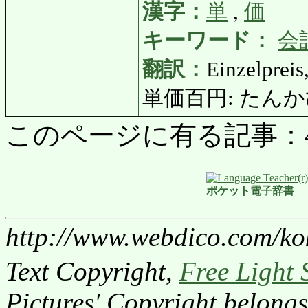
漢字：
単
,
価
キーワード：
会
翻訳：
Einzelpreis
単価百円: たんかひゃく
このページに有る記事：4701
ポケット電子辞書
http://www.webdico.com/ko
Text Copyright,
Free Light 
Pictures' Copyright belongs