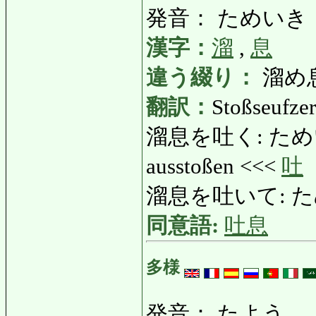
発音： ためいき
漢字：
溜
,
息
違う綴り：
溜め息
翻訳：
Stoßseufzer
溜息を吐く: ためいきをつ
ausstoßen <<<
吐
溜息を吐いて: ためい
同意語:
吐息
多様
発音： たよう