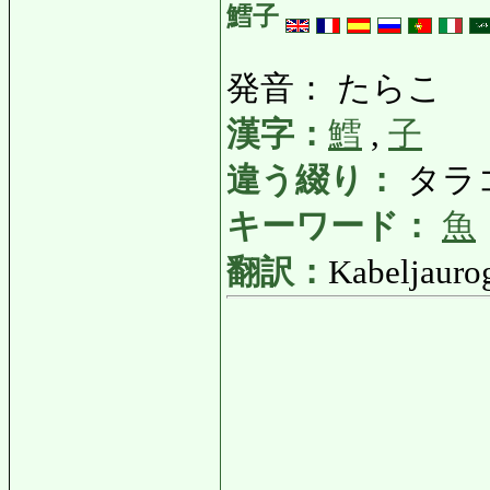
鱈子
発音： たらこ
漢字：
鱈
,
子
違う綴り：
タラ
キーワード：
魚
翻訳：
Kabeljauro