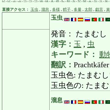
ひ
,
び
,
ふ
,
ぶ
,
へ
,
べ
,
ぺ
,
ほ
,
ぼ
,
ま
,
み
,
む
,
め
,
も
,
や
,
ゆ
,
よ
,
ら
,
り
,
る
,
直接アクセス：
玉虫
,
溜息
,
多様
,
鱈子
,
多量
,
太郎
,
戯言
,
束
玉虫
発音： たまむし
漢字：
玉
,
虫
キーワード：
動
翻訳：
Prachtkäfer
玉虫色: たまむしいろ:
玉虫色の: たまむしいろ
溜息