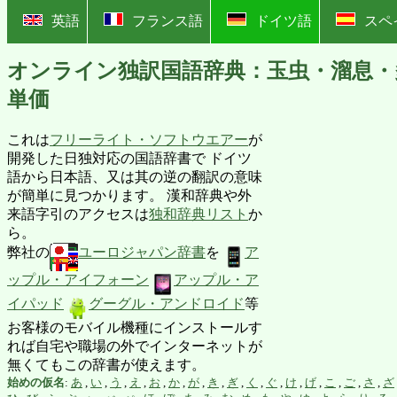
?
英語
フランス語
ドイツ語
スペ
オンライン独訳国語辞典：玉虫・溜息・
単価
これは
フリーライト・ソフトウエアー
が
開発した日独対応の国語辞書で ドイツ
語から日本語、又は其の逆の翻訳の意味
が簡単に見つかります。 漢和辞典や外
来語字引のアクセスは
独和辞典リスト
か
ら。
弊社の
ユーロジャパン辞書
を
ア
ップル・アイフォーン
アップル・ア
イパッド
グーグル・アンドロイド
等
お客様のモバイル機種にインストールす
れば自宅や職場の外でインターネットが
無くてもこの辞書が使えます。
始めの仮名
:
あ
,
い
,
う
,
え
,
お
,
か
,
が
,
き
,
ぎ
,
く
,
ぐ
,
け
,
げ
,
こ
,
ご
,
さ
,
ざ