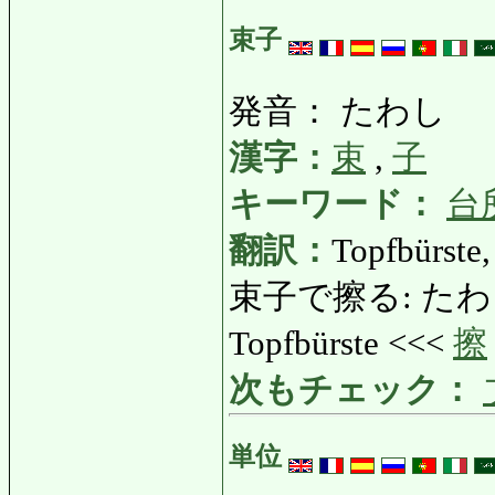
束子
発音： たわし
漢字：
束
,
子
キーワード：
台
翻訳：
Topfbürste,
束子で擦る: たわしでこ
Topfbürste <<<
擦
次もチェック：
単位