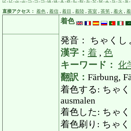
ひ
,
び
,
ふ
,
ぶ
,
へ
,
べ
,
ぺ
,
ほ
,
ぼ
,
ま
,
み
,
む
,
め
,
も
,
や
,
ゆ
,
よ
,
ら
,
り
,
る
,
直接アクセス：
着色
,
着信
,
着目
,
着陸
,
茶室
,
茶筅
,
着火
,
着
着色
発音： ちゃくし
漢字：
着
,
色
キーワード：
化
翻訳：
Färbung, Fä
着色する: ちゃくしょくす
ausmalen
着色した: ちゃくしょくし
着色刷り: ちゃくしょ