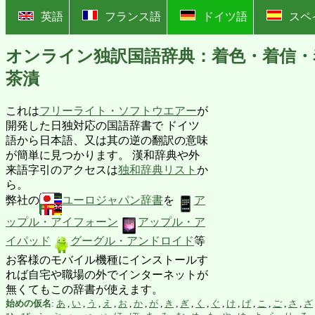
?
英語
フランス語
ドイツ語
スペ
オンライン独訳国語辞典：着色・着信・
茶漬
これは
フリーライト・ソフトウエアー
が
開発した日独対応の国語辞書で ドイツ
語から日本語、又は其の逆の翻訳の意味
が簡単に見つかります。 漢和辞典や外
来語字引のアクセスは
独和辞典リスト
か
ら。
弊社の
ユーロジャパン辞書
を
ア
ップル・アイフォーン
アップル・ア
イパッド
グーグル・アンドロイド
等
お客様のモバイル機種にインストールす
れば自宅や職場の外でインターネットが
無くてもこの辞書が使えます。
始めの仮名
:
あ
,
い
,
う
,
え
,
お
,
か
,
が
,
き
,
ぎ
,
く
,
ぐ
,
け
,
げ
,
こ
,
ご
,
さ
,
ざ