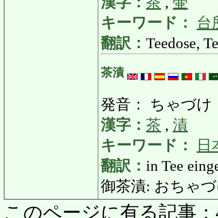
漢字：
茶
,
壷
キーワード：
台
翻訳：
Teedose, T
茶漬
発音： ちゃづけ
漢字：
茶
,
漬
キーワード：
日
翻訳：
in Tee eing
御茶漬: おちゃづけ
このページに有る記事：4905