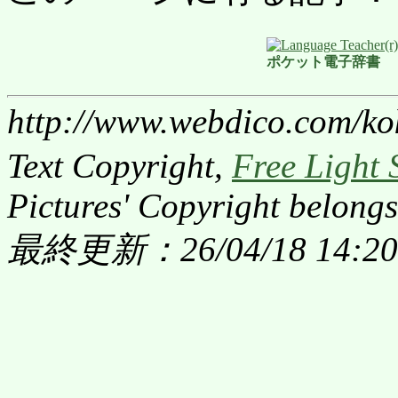
ポケット電子辞書
http://www.webdico.com/ko
Text Copyright,
Free Light 
Pictures' Copyright belongs
最終更新：26/04/18 14:20