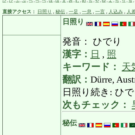
ひ
,
び
,
ふ
,
ぶ
,
へ
,
べ
,
ぺ
,
ほ
,
ぼ
,
ま
,
み
,
む
,
め
,
も
,
や
,
ゆ
,
よ
,
ら
,
り
,
る
,
直接アクセス：
日照り
,
秘伝
,
一足
,
一息
,
一言
,
人込み
,
人
日照り
発音： ひでり
漢字：
日
,
照
キーワード：
天
翻訳：
Dürre, Aus
日照り続き: ひでりつづ
次もチェック：
秘伝