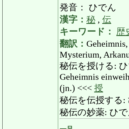
発音： ひでん
漢字：
秘
,
伝
キーワード：
歴
翻訳：
Geheimnis, 
Mysterium, Arkan
秘伝を授ける: ひでん
Geheimnis einweihe
(jn.) <<<
授
秘伝を伝授する:
秘伝の妙薬: ひでんの