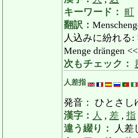
キーワード：
町
翻訳：
Menscheng
人込みに紛れる: ひと
Menge drängen <
次もチェック：
人差指
発音： ひとさし
漢字：
人
,
差
,
指
違う綴り：
人差