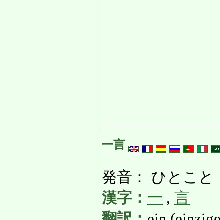
一言
発音： ひとこと
漢字：
一
,
言
翻訳：
ein (einzig