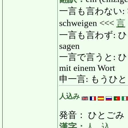
一言も言わない: ひと
schweigen <<<
言
一言も言わず: ひとこ
sagen
一言で言うと: 
mit einem Wort
申一言: もうひとこと:
人込み
発音： ひとごみ
漢字：
人
,
込