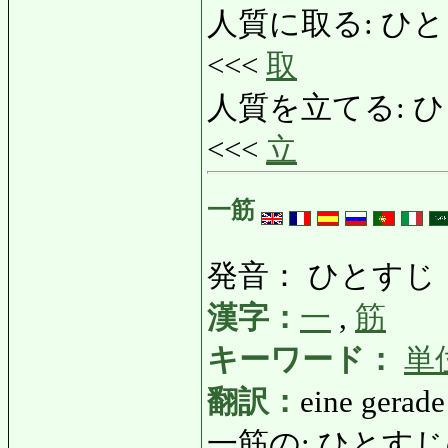
人質に取る: ひとじちにと
<<<
取
人質を立てる: ひとじち
<<<
立
一筋
発音： ひとすじ
漢字：
一
,
筋
キーワード：
単
翻訳：
eine gerade
一筋の: ひとすじの: 