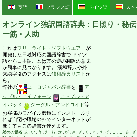
?
英語
フランス語
ドイツ語
スペ
オンライン独訳国語辞典：日照り・秘伝
一筋・人助
これは
フリーライト・ソフトウエアー
が
開発した日独対応の国語辞書で ドイツ
語から日本語、又は其の逆の翻訳の意味
が簡単に見つかります。 漢和辞典や外
来語字引のアクセスは
独和辞典リスト
か
ら。
弊社の
ユーロジャパン辞書
を
ア
ップル・アイフォーン
アップル・ア
イパッド
グーグル・アンドロイド
等
お客様のモバイル機種にインストールす
れば自宅や職場の外でインターネットが
無くてもこの辞書が使えます。
始めの仮名
:
あ
,
い
,
う
,
え
,
お
,
か
,
が
,
き
,
ぎ
,
く
,
ぐ
,
け
,
げ
,
こ
,
ご
,
さ
,
ざ