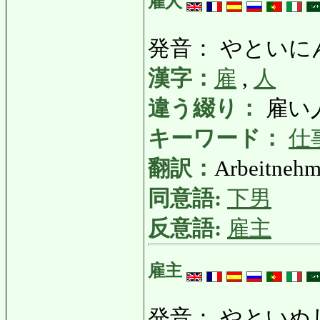
雇人
発音： やといに
漢字：
雇
,
人
違う綴り：
雇い
キーワード：
仕
翻訳：
Arbeitnehme
同意語:
下男
反意語:
雇主
雇主
発音： やといぬ