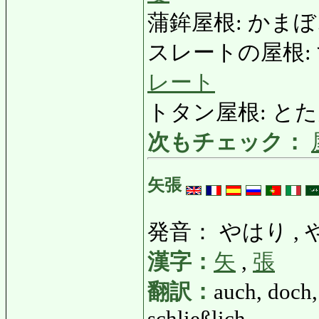
蒲鉾屋根: かまぼこやね
スレートの屋根: すれ
レート
トタン屋根: とたんや
次もチェック：
矢張
発音： やはり ,
漢字：
矢
,
張
翻訳：
auch, doch,
schließlich