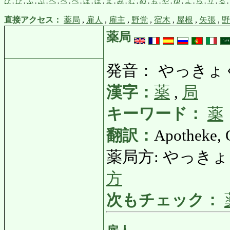
ひ
,
び
,
ふ
,
ぶ
,
へ
,
べ
,
ぺ
,
ほ
,
ぼ
,
ま
,
み
,
む
,
め
,
も
,
や
,
ゆ
,
よ
,
ら
,
り
,
る
,
直接アクセス：
薬局
,
雇人
,
雇主
,
野党
,
宿木
,
屋根
,
矢張
,
野
薬局
発音： やっきょ
漢字：
薬
,
局
キーワード：
薬
翻訳：
Apotheke, O
薬局方: やっきょくほう:
方
次もチェック：