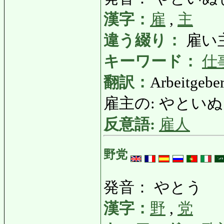
漢字：
雇
,
主
違う綴り：
雇い
キーワード：
仕
翻訳：
Arbeitgeber
雇主の: やといぬしの:
反意語:
雇人
野党
発音： やとう
漢字：
野
,
党