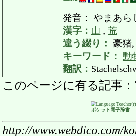
発音： やまあら
漢字：
山
,
荒
違う綴り：
豪猪,
キーワード：
動
翻訳：
Stachelsch
このページに有る記事：7387
ポケット電子辞書
http://www.webdico.com/ko