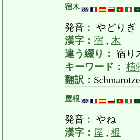
宿木
発音： やどりぎ
漢字：
宿
,
木
違う綴り：
宿り
キーワード：
植
翻訳：
Schmarotze
屋根
発音： やね
漢字：
屋
,
根