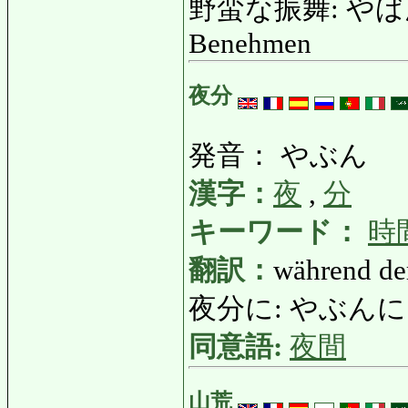
野蛮な振舞: やばんなふ
Benehmen
夜分
発音： やぶん
漢字：
夜
,
分
キーワード：
時
翻訳：
während de
夜分に: やぶんに: nac
同意語:
夜間
山荒