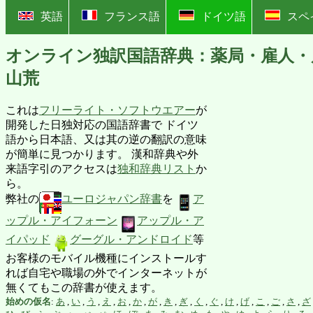
?
英語
フランス語
ドイツ語
スペ
オンライン独訳国語辞典：薬局・雇人・
山荒
これは
フリーライト・ソフトウエアー
が
開発した日独対応の国語辞書で ドイツ
語から日本語、又は其の逆の翻訳の意味
が簡単に見つかります。 漢和辞典や外
来語字引のアクセスは
独和辞典リスト
か
ら。
弊社の
ユーロジャパン辞書
を
ア
ップル・アイフォーン
アップル・ア
イパッド
グーグル・アンドロイド
等
お客様のモバイル機種にインストールす
れば自宅や職場の外でインターネットが
無くてもこの辞書が使えます。
始めの仮名
:
あ
,
い
,
う
,
え
,
お
,
か
,
が
,
き
,
ぎ
,
く
,
ぐ
,
け
,
げ
,
こ
,
ご
,
さ
,
ざ