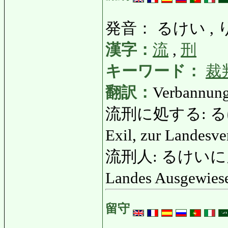
発音： るけい ,
漢字：
流
,
刑
キーワード：
裁
翻訳：
Verbannung
流刑に処する: るけい
Exil, zur Landesve
流刑人: るけいにん: Ver
Landes Ausgewies
留守