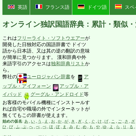
?
英語
フランス語
ドイツ語
スペ
オンライン独訳国語辞典：累計・類似・
これは
フリーライト・ソフトウエアー
が
開発した日独対応の国語辞書で ドイツ
語から日本語、又は其の逆の翻訳の意味
が簡単に見つかります。 漢和辞典や外
来語字引のアクセスは
独和辞典リスト
か
ら。
弊社の
ユーロジャパン辞書
を
ア
ップル・アイフォーン
アップル・ア
イパッド
グーグル・アンドロイド
等
お客様のモバイル機種にインストールす
れば自宅や職場の外でインターネットが
無くてもこの辞書が使えます。
始めの仮名
:
あ
,
い
,
う
,
え
,
お
,
か
,
が
,
き
,
ぎ
,
く
,
ぐ
,
け
,
げ
,
こ
,
ご
,
さ
,
ざ
ひ
,
び
,
ふ
,
ぶ
,
へ
,
べ
,
ぺ
,
ほ
,
ぼ
,
ま
,
み
,
む
,
め
,
も
,
や
,
ゆ
,
よ
,
ら
,
り
,
る
,