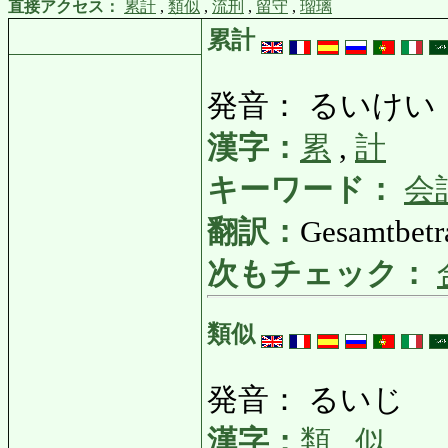
直接アクセス：
累計
,
類似
,
流刑
,
留守
,
瑠璃
累計
発音： るいけい
漢字：
累
,
計
キーワード：
会
翻訳：
Gesamtbetr
次もチェック：
類似
発音： るいじ
漢字：
類
,
似