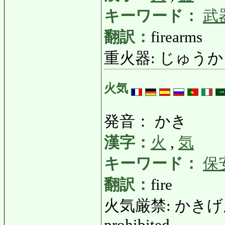
キーワード：
武
翻訳：
firearms
重火器: じゅうかき: h
火気
発音： かき
漢字：
火
,
気
キーワード：
保
翻訳：
fire
火気厳禁: かきげんきん: 
prohibited