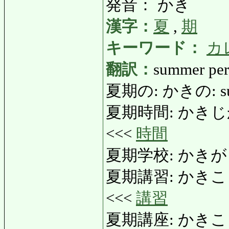
発音： かき
漢字：
夏
,
期
キーワード：
カ
翻訳：
summer per
夏期の: かきの: summ
夏期時間: かきじかん: d
<<<
時間
夏期学校: かきがっこう
夏期講習: かきこうしゅう:
<<<
講習
夏期講座: かきこ