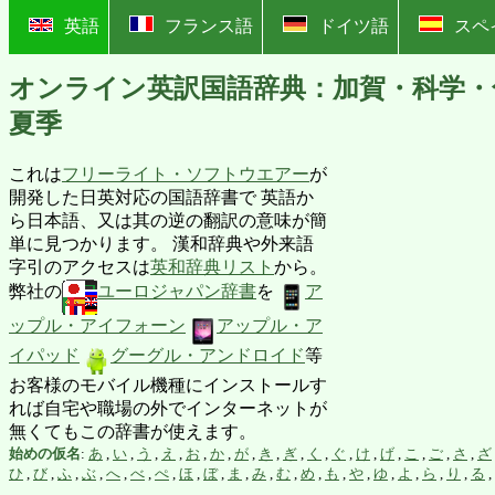
?
英語
フランス語
ドイツ語
スペ
オンライン英訳国語辞典：加賀・科学・
夏季
これは
フリーライト・ソフトウエアー
が
開発した日英対応の国語辞書で 英語か
ら日本語、又は其の逆の翻訳の意味が簡
単に見つかります。 漢和辞典や外来語
字引のアクセスは
英和辞典リスト
から。
弊社の
ユーロジャパン辞書
を
ア
ップル・アイフォーン
アップル・ア
イパッド
グーグル・アンドロイド
等
お客様のモバイル機種にインストールす
れば自宅や職場の外でインターネットが
無くてもこの辞書が使えます。
始めの仮名
:
あ
,
い
,
う
,
え
,
お
,
か
,
が
,
き
,
ぎ
,
く
,
ぐ
,
け
,
げ
,
こ
,
ご
,
さ
,
ざ
ひ
,
び
,
ふ
,
ぶ
,
へ
,
べ
,
ぺ
,
ほ
,
ぼ
,
ま
,
み
,
む
,
め
,
も
,
や
,
ゆ
,
よ
,
ら
,
り
,
る
,