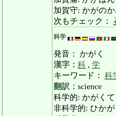
加賀守: かがのかみ: Go
次もチェック：
科学
発音： かがく
漢字：
科
,
学
キーワード：
科
翻訳：
science
科学的: かがくてき: s
非科学的: ひかがくてき