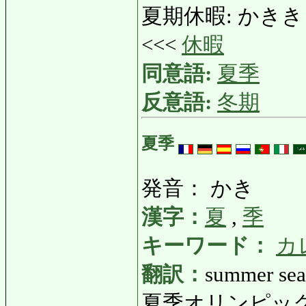
夏期休暇: かききゅうか:
<<<
休暇
同意語:
夏季
反意語:
冬期
夏季
発音： かき
漢字：
夏
,
季
キーワード：
カ
翻訳：
summer sea
夏季オリンピック: