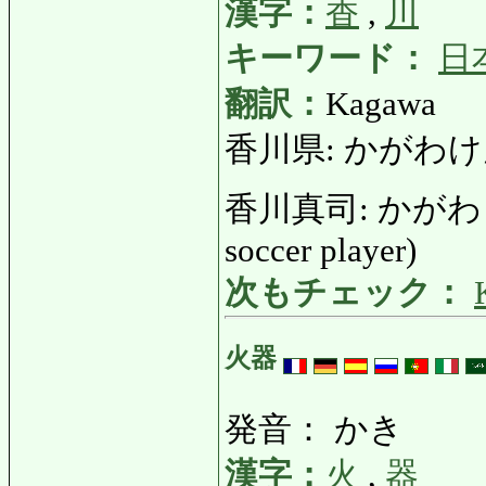
漢字：
香
,
川
キーワード：
日
翻訳：
Kagawa
香川県: かがわけん: P
香川真司: かがわしんじ:
soccer player)
次もチェック：
火器
発音： かき
漢字：
火
,
器