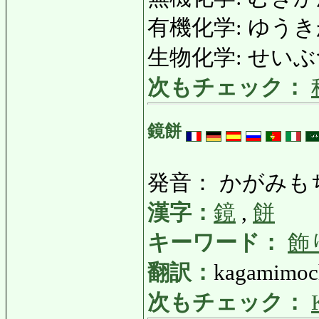
有機化学: ゆうきかがく:
生物化学: せいぶつかが
次もチェック：
鏡餅
発音： かがみも
漢字：
鏡
,
餅
キーワード：
飾
翻訳：
kagamimoch
次もチェック：