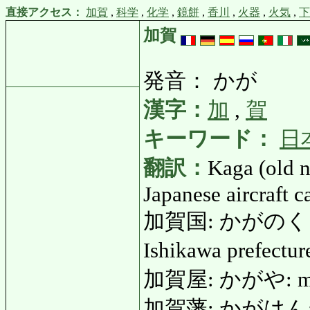
直接アクセス：
加賀
,
科学
,
化学
,
鏡餅
,
香川
,
火器
,
火気
,
下
加賀
発音： かが
漢字：
加
,
賀
キーワード：
日
翻訳：
Kaga (old n
Japanese aircraft 
加賀国: かがのくに: Sta
Ishikawa prefectu
加賀屋: かがや: merc
加賀藩: かがはん: K