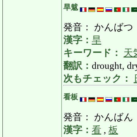
旱魃
発音： かんばつ
漢字：
旱
キーワード：
天
翻訳：
drought, dr
次もチェック：
看板
発音： かんばん
漢字：
看
,
板