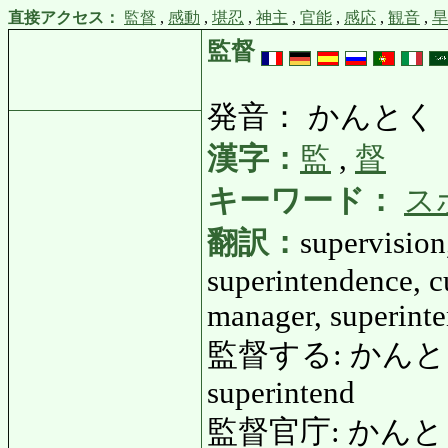
直接アクセス：
監督
,
感動
,
堪忍
,
神主
,
官能
,
感応
,
観音
,
旱
監督
発音： かんとく
漢字：
監
,
督
キーワード：
ス
翻訳：
supervision
superintendence, cu
manager, superint
監督する: かんとくする: 
superintend
監督官庁: かんとくかん