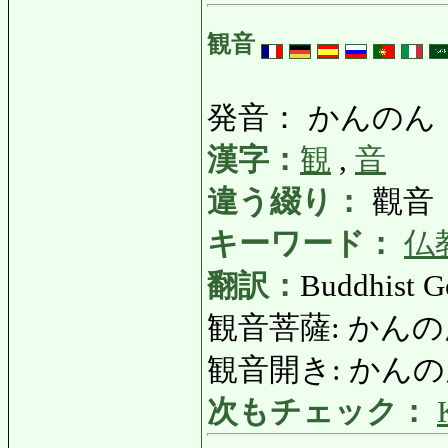
観音
発音： かんのん
漢字：
観
,
音
違う綴り：
觀音
キーワード：
仏
翻訳：
Buddhist G
観音菩薩: かん
観音開き: かんのんび
次もチェック：