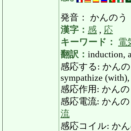
発音： かんのう
漢字：
感
,
応
キーワード：
電
翻訳：
induction, a
感応する: かんのうする:
sympathize (with),
感応作用: かんのうさ
感応電流: かんのうでん
流
感応コイル: かんのう