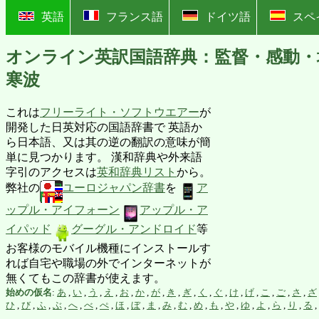
?
英語
フランス語
ドイツ語
スペ
オンライン英訳国語辞典：監督・感動・
寒波
これは
フリーライト・ソフトウエアー
が
開発した日英対応の国語辞書で 英語か
ら日本語、又は其の逆の翻訳の意味が簡
単に見つかります。 漢和辞典や外来語
字引のアクセスは
英和辞典リスト
から。
弊社の
ユーロジャパン辞書
を
ア
ップル・アイフォーン
アップル・ア
イパッド
グーグル・アンドロイド
等
お客様のモバイル機種にインストールす
れば自宅や職場の外でインターネットが
無くてもこの辞書が使えます。
始めの仮名
:
あ
,
い
,
う
,
え
,
お
,
か
,
が
,
き
,
ぎ
,
く
,
ぐ
,
け
,
げ
,
こ
,
ご
,
さ
,
ざ
ひ
,
び
,
ふ
,
ぶ
,
へ
,
べ
,
ぺ
,
ほ
,
ぼ
,
ま
,
み
,
む
,
め
,
も
,
や
,
ゆ
,
よ
,
ら
,
り
,
る
,