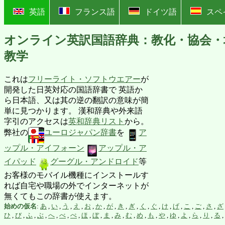
?
英語
フランス語
ドイツ語
スペ
オンライン英訳国語辞典：教化・協会・
教学
これは
フリーライト・ソフトウエアー
が
開発した日英対応の国語辞書で 英語か
ら日本語、又は其の逆の翻訳の意味が簡
単に見つかります。 漢和辞典や外来語
字引のアクセスは
英和辞典リスト
から。
弊社の
ユーロジャパン辞書
を
ア
ップル・アイフォーン
アップル・ア
イパッド
グーグル・アンドロイド
等
お客様のモバイル機種にインストールす
れば自宅や職場の外でインターネットが
無くてもこの辞書が使えます。
始めの仮名
:
あ
,
い
,
う
,
え
,
お
,
か
,
が
,
き
,
ぎ
,
く
,
ぐ
,
け
,
げ
,
こ
,
ご
,
さ
,
ざ
ひ
,
び
,
ふ
,
ぶ
,
へ
,
べ
,
ぺ
,
ほ
,
ぼ
,
ま
,
み
,
む
,
め
,
も
,
や
,
ゆ
,
よ
,
ら
,
り
,
る
,