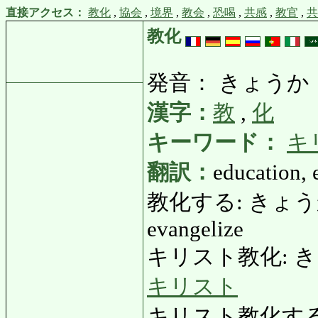
直接アクセス：
教化
,
協会
,
境界
,
教会
,
恐喝
,
共感
,
教官
,
共
教化
発音： きょうか
漢字：
教
,
化
キーワード：
キ
翻訳：
education, 
教化する: きょうかする: 
evangelize
キリスト教化: きりすと
キリスト
キリスト教化する