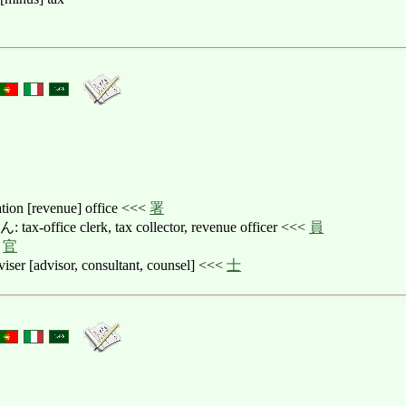
 [revenue] office <<<
署
ice clerk, tax collector, revenue officer <<<
員
<
官
 [advisor, consultant, counsel] <<<
士