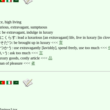
e, high living
, extravagant, sumptuous
ravagant, indulge in luxury
 a luxurious [an extravagant] life, live in luxury [in clov
e brought up in luxury <<<
育
extravagantly [lavishly], spend freely, use too much <<<
ask too much <<<
言
goods, costly article <<<
品
f pleasure <<<
者
 [minus] tax