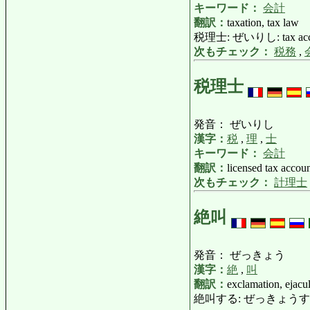
キーワード：
会計
翻訳：
taxation, tax law
税理士: ぜいりし: tax account
次もチェック：
税務
,
税理士
発音： ぜいりし
漢字：
税
,
理
,
士
キーワード：
会計
翻訳：
licensed tax accou
次もチェック：
計理士
絶叫
発音： ぜっきょう
漢字：
絶
,
叫
翻訳：
exclamation, ejacu
絶叫する: ぜっきょうする: exclaim