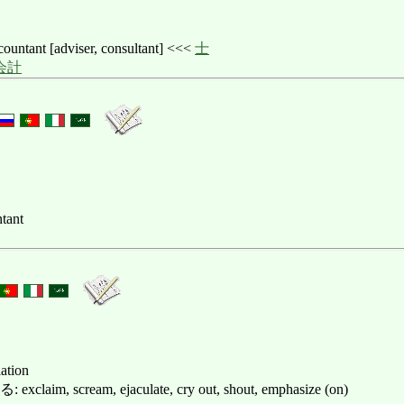
ant [adviser, consultant] <<<
士
会計
ntant
lation
, scream, ejaculate, cry out, shout, emphasize (on)