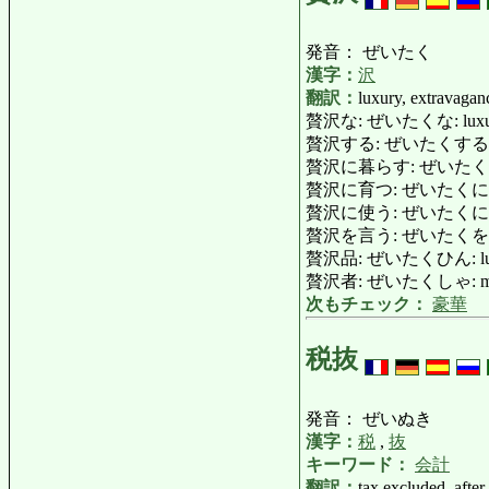
発音： ぜいたく
漢字：
沢
翻訳：
luxury, extravaganc
贅沢な: ぜいたくな: luxurious
贅沢する: ぜいたくする: be ext
贅沢に暮らす: ぜいたくにくらす: lead
贅沢に育つ: ぜいたくにそだつ: b
贅沢に使う: ぜいたくにつかう: use 
贅沢を言う: ぜいたくをいう: 
贅沢品: ぜいたくひん: luxury 
贅沢者: ぜいたくしゃ: man o
次もチェック：
豪華
税抜
発音： ぜいぬき
漢字：
税
,
抜
キーワード：
会計
翻訳：
tax excluded, after