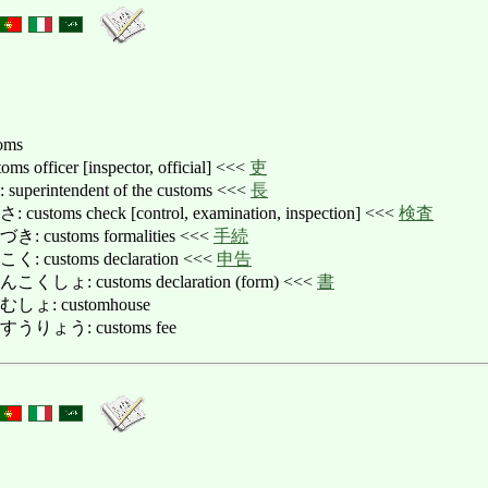
oms
ficer [inspector, official] <<<
吏
intendent of the customs <<<
長
s check [control, examination, inspection] <<<
検査
stoms formalities <<<
手続
ustoms declaration <<<
申告
: customs declaration (form) <<<
書
: customhouse
ょう: customs fee