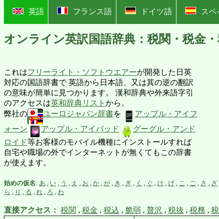
?
英語
フランス語
ドイツ語
スペ
オンライン英訳国語辞典：税関・税金・
これは
フリーライト・ソフトウエアー
が開発した日英
対応の国語辞書で 英語から日本語、又は其の逆の翻訳
の意味が簡単に見つかります。 漢和辞典や外来語字引
のアクセスは
英和辞典リスト
から。
弊社の
ユーロジャパン辞書
を
アップル・アイフ
ォーン
アップル・アイパッド
グーグル・アンド
ロイド
等お客様のモバイル機種にインストールすれば
自宅や職場の外でインターネットが無くてもこの辞書
が使えます。
始めの仮名
:
あ
,
い
,
う
,
え
,
お
,
か
,
が
,
き
,
ぎ
,
く
,
ぐ
,
け
,
げ
,
こ
,
ご
,
さ
,
ざ
ら
,
り
,
る
,
れ
,
ろ
,
わ
直接アクセス：
税関
,
税金
,
税込
,
脆弱
,
贅沢
,
税抜
,
税務
,
税