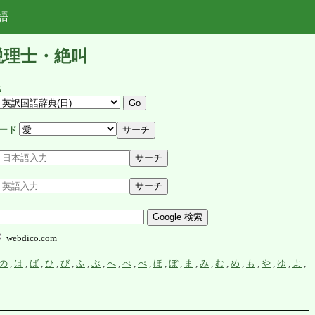
語
税理士・絶叫
示
ード
webdico.com
の
,
は
,
ば
,
ひ
,
び
,
ふ
,
ぶ
,
へ
,
べ
,
ぺ
,
ほ
,
ぼ
,
ま
,
み
,
む
,
め
,
も
,
や
,
ゆ
,
よ
,