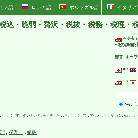
イン語
ロシア語
ポルトガル語
イタリア
税込・脆弱・贅沢・税抜・税務・税理・
英語表
他の辞書:
部首
キーワ
=>
=>
Web
,
し
,
じ
,
す
,
ず
,
せ
,
ぜ
,
そ
,
ぞ
,
た
,
だ
,
ち
,
つ
,
て
,
で
,
と
,
ど
,
な
,
に
,
ぬ
,
ね
,
理
,
税理士
,
絶叫