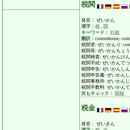
税関
発音： ぜいかん
漢字：
税
,
関
キーワード：
行政
翻訳：
customhouse, cust
税関吏: ぜいかんり: customs of
税関長: ぜいかんちょう: super
税関検査: ぜいかんけんさ: custom
税関手続: ぜいかんてつづき: cu
税関申告: ぜいかんしんこく: c
税関申告書: ぜいかんしんこくしょ
税関事務所: ぜいかんじむしょ
税関手数料: ぜいかんてすうり
次もチェック：
関税
税金
発音： ぜいきん
漢字：
税
,
金