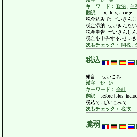
キーワード：
政治
,
金
翻訳：
tax, duty, charge
税金込みで: ぜいきんこみで: 
税金滞納: ぜいきんたいのう: 
税金申告: ぜいきんしんこく: 
税金を申告する: ぜいきんをしん
次もチェック：
関税
,
税込
発音： ぜいこみ
漢字：
税
,
込
キーワード：
会計
翻訳：
before [plus, inclu
税込で: ぜいこみで
次もチェック：
税抜
脆弱