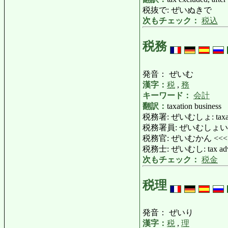
税抜で: ぜいぬきで
次もチェック：
税込
税務
発音： ぜいむ
漢字：
税
,
務
キーワード：
会計
翻訳：
taxation business
税務署: ぜいむしょ: taxation
税務署員: ぜいむしょいん: tax-off
税務官: ぜいむかん <<
税務士: ぜいむし: tax adviser
次もチェック：
税金
税理
発音： ぜいり
漢字：
税
,
理