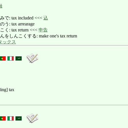
融
tax included <<<
込
tax arrearage
tax return <<<
申告
こくする: make one's tax return
タックス
ding] tax