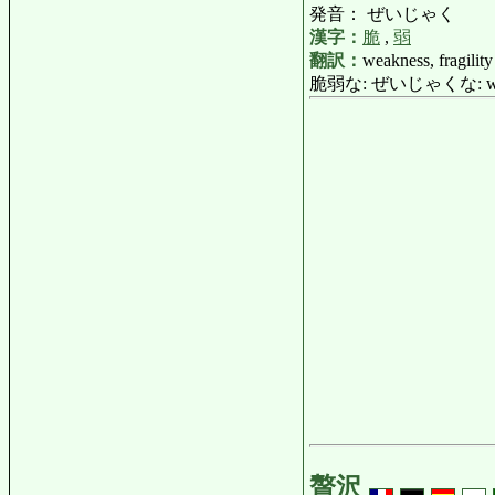
発音： ぜいじゃく
漢字：
脆
,
弱
翻訳：
weakness, fragility
脆弱な: ぜいじゃくな: weak,
贅沢