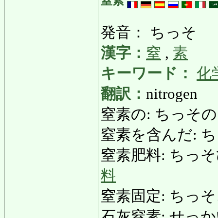
窒素
発音： ちっそ
漢字：
窒
,
素
キーワード：
化
翻訳：
nitrogen
窒素の: ちっその: ni
窒素を含んだ: ち
窒素肥料: ちっそひりょう
料
窒素固定: ちっそこてい:
石灰窒素: せっかいちっ