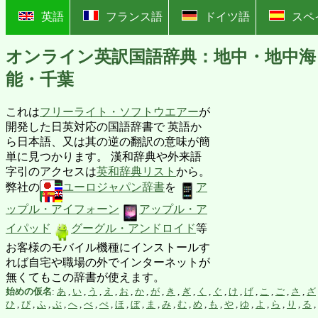
?
英語
フランス語
ドイツ語
スペ
オンライン英訳国語辞典：地中・地中海
能・千葉
これは
フリーライト・ソフトウエアー
が
開発した日英対応の国語辞書で 英語か
ら日本語、又は其の逆の翻訳の意味が簡
単に見つかります。 漢和辞典や外来語
字引のアクセスは
英和辞典リスト
から。
弊社の
ユーロジャパン辞書
を
ア
ップル・アイフォーン
アップル・ア
イパッド
グーグル・アンドロイド
等
お客様のモバイル機種にインストールす
れば自宅や職場の外でインターネットが
無くてもこの辞書が使えます。
始めの仮名
:
あ
,
い
,
う
,
え
,
お
,
か
,
が
,
き
,
ぎ
,
く
,
ぐ
,
け
,
げ
,
こ
,
ご
,
さ
,
ざ
ひ
,
び
,
ふ
,
ぶ
,
へ
,
べ
,
ぺ
,
ほ
,
ぼ
,
ま
,
み
,
む
,
め
,
も
,
や
,
ゆ
,
よ
,
ら
,
り
,
る
,