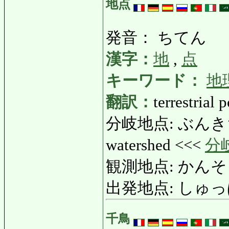
地点
発音： ちてん
漢字：
地
,
点
キーワード：
地
翻訳：
terrestrial 
分岐地点: ぶんきちてん: 
watershed <<<
分
観測地点: かんそくちて
出発地点: しゅっぱつち
千鳥