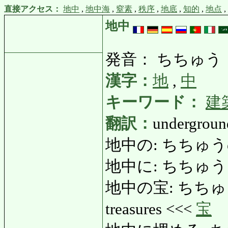
直接アクセス：
地中
,
地中海
,
窒素
,
秩序
,
地底
,
知的
,
地点
,
地中
発音： ちちゅう
漢字：
地
,
中
キーワード：
建
翻訳：
underground
地中の: ちちゅうの: u
地中に: ちちゅうに: und
地中の宝: ちちゅうのた
treasures <<<
宝