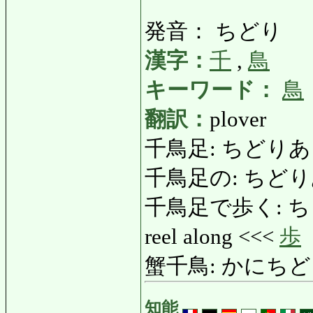
発音： ちどり
漢字：
千
,
鳥
キーワード：
鳥
翻訳：
plover
千鳥足: ちどりあし: st
千鳥足の: ちどりあしの
千鳥足で歩く: ちどりあ
reel along <<<
歩
蟹千鳥: かにちどり: c
知能