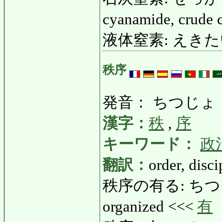
cyanamide, crude
液体窒素: えきたいちっ
秩序
発音： ちつじょ
漢字：
秩
,
序
キーワード：
政
翻訳：
order, disci
秩序の有る: ちつじょのあ
organized <<<
有