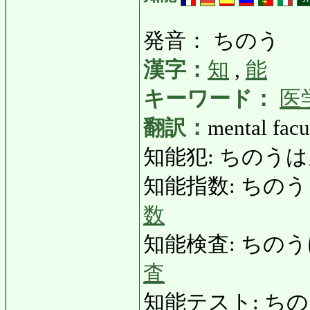
発音： ちのう
漢字：
知
,
能
キーワード：
医
翻訳：
mental facul
知能犯: ちのうはん: in
知能指数: ちのうしすう: 
数
知能検査: ちのうけんさ: 
査
知能テスト: ちの