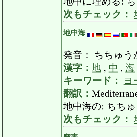
地中に埋める: ちち
次もチェック：
地中海
発音： ちちゅう
漢字：
地
,
中
,
海
キーワード：
ヨ
翻訳：
Mediterran
地中海の: ちちゅうか
次もチェック：