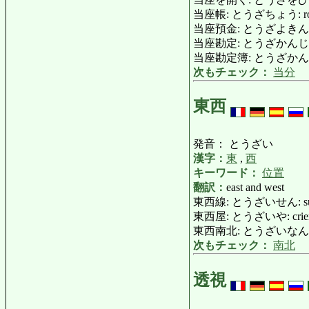
当座帳: とうざちょう: rough
当座預金: とうざよきん: curre
当座勘定: とうざかんじょう: a
当座勘定簿: とうざかんじょうぼ:
次もチェック：
当分
東西
発音： とうざい
漢字：
東
,
西
キーワード：
位置
翻訳：
east and west
東西線: とうざいせん: subway 
東西屋: とうざいや: crier, 
東西南北: とうざいなんぼく: c
次もチェック：
南北
透視