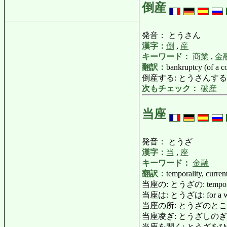
倒産
発音： とうさん
漢字：
倒
,
産
キーワード：
商業
,
金
翻訳：
bankruptcy (of a c
倒産する: とうさんする: go [be
次もチェック：
破産
当座
発音： とうざ
漢字：
当
,
座
キーワード：
金融
翻訳：
temporality, curren
当座の: とうざの: temporary,
当座は: とうざは: for a while [
当座の所: とうざのところ
当座凌ぎ: とうざしのぎ: tempo
当座を開く: とうざをひらく: op