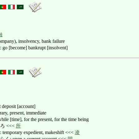
融
ompany), insolvency, bank failure
come] bankrupt [insolvent]
t deposit [account]
 present, immediate
time], for the present, for the time being
 <<<
所
rary expedient, makeshift <<<
凌
en a current account <<<
開