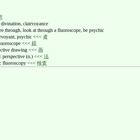
想
 divination, clairvoyance
gh, look at through a fluoroscope, be psychic
yant, psychic <<<
者
roscope <<<
鏡
ive drawing <<<
画
pective (n.) <<<
法
oroscopy <<<
検査