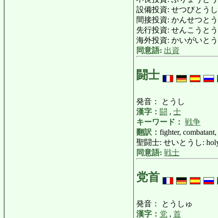
設備投資: せつびとうし: inve
間接投資: かんせつとうし: ind
先行投資: せんこうとうし: pri
海外投資: かいがいとうし: for
同意語:
出資
闘士
発音： とうし
漢字：
闘
,
士
キーワード：
戦争
翻訳：
fighter, combatant,
聖闘士: せいとうし: holy f
同意語:
戦士
党首
発音： とうしゅ
漢字：
党
,
首