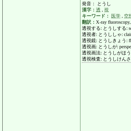
発音： とうし
漢字：
透
,
視
キーワード：
医学
,
空
翻訳：
X-ray fluoroscopy,
透視する: とうしする: see throu
透視者: とうししゃ: clairvo
透視鏡: とうしきょう: fluo
透視画: とうしが: perspect
透視画法: とうしがほう: pers
透視検査: とうしけんさ: flu