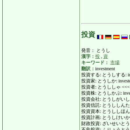
投資
発音： とうし
漢字：
投
,
資
キーワード：
市場
翻訳：
investment
投資する: とうしする: inv
投資家: とうしか: investo
投資者: とうししゃ <<
投資株: とうしかぶ: investm
投資会社: とうしがいしゃ: in
投資信託: とうししんたく: inv
投資資本: とうししほん: inve
投資計画: とうしけいかく: in
財政投資: ざいせいとうし: fin
不良投資: ふりょうとうし: ba