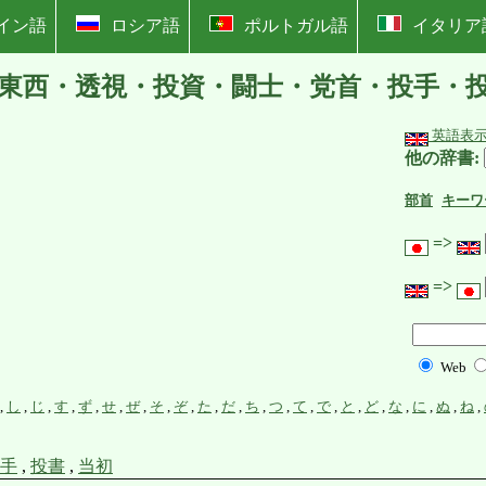
イン語
ロシア語
ポルトガル語
イタリア
東西・透視・投資・闘士・党首・投手・
英語表
他の辞書:
部首
キーワ
=>
=>
Web
,
し
,
じ
,
す
,
ず
,
せ
,
ぜ
,
そ
,
ぞ
,
た
,
だ
,
ち
,
つ
,
て
,
で
,
と
,
ど
,
な
,
に
,
ぬ
,
ね
,
手
,
投書
,
当初