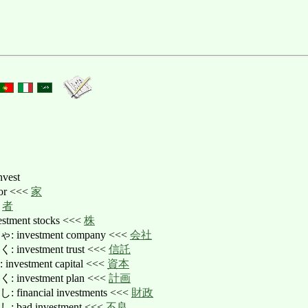
est
r <<<
家
<
者
ent stocks <<<
株
vestment company <<<
会社
estment trust <<<
信託
stment capital <<<
資本
vestment plan <<<
計画
ancial investments <<<
財政
d investment <<<
不良