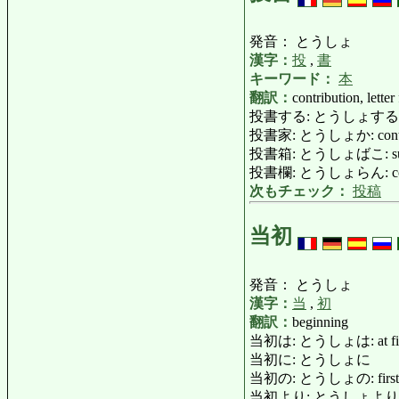
発音： とうしょ
漢字：
投
,
書
キーワード：
本
翻訳：
contribution, letter
投書する: とうしょする: contribut
投書家: とうしょか: contri
投書箱: とうしょばこ: sugg
投書欄: とうしょらん: contri
次もチェック：
投稿
当初
発音： とうしょ
漢字：
当
,
初
翻訳：
beginning
当初は: とうしょは: at first, 
当初に: とうしょに
当初の: とうしょの: first, ori
当初より: とうしょより: from t