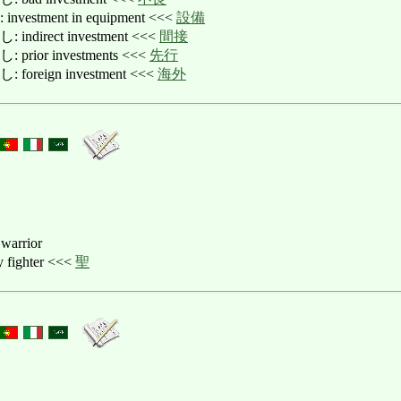
stment in equipment <<<
設備
irect investment <<<
間接
or investments <<<
先行
eign investment <<<
海外
 warrior
ighter <<<
聖