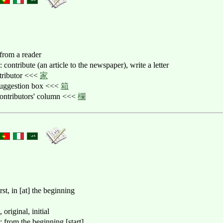
 from a reader
e (an article to the newspaper), write a letter
butor <<<
家
estion box <<<
箱
butors' column <<<
欄
in [at] the beginning
ginal, initial
he beginning [start]