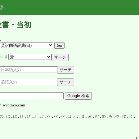
語
投書・当初
示
ード
webdico.com
の
,
は
,
ば
,
ひ
,
び
,
ふ
,
ぶ
,
へ
,
べ
,
ぺ
,
ほ
,
ぼ
,
ま
,
み
,
む
,
め
,
も
,
や
,
ゆ
,
よ
,