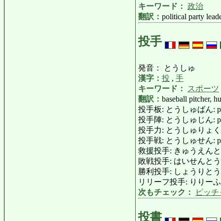
キーワード：
政治
翻訳：
political party lead
投手
発音： とうしゅ
漢字：
投
,
手
キーワード：
スポーツ
翻訳：
baseball pitcher, hu
投手板: とうしゅばん: pitcher
投手陣: とうしゅじん: pitch
投手力: とうしゅりょく: pitc
投手戦: とうしゅせん: pitchers
救援投手: きゅうえんとうしゅ: 
敗戦投手: はいせんとうしゅ: l
勝利投手: しょうりとうしゅ: w
リリーフ投手: りりーふとうしゅ: 
次もチェック：
ピッチ
投書