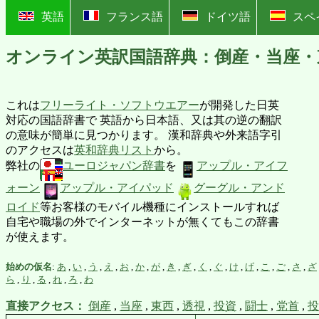
?
英語
フランス語
ドイツ語
スペ
オンライン英訳国語辞典：倒産・当座・
これは
フリーライト・ソフトウエアー
が開発した日英
対応の国語辞書で 英語から日本語、又は其の逆の翻訳
の意味が簡単に見つかります。 漢和辞典や外来語字引
のアクセスは
英和辞典リスト
から。
弊社の
ユーロジャパン辞書
を
アップル・アイフ
ォーン
アップル・アイパッド
グーグル・アンド
ロイド
等お客様のモバイル機種にインストールすれば
自宅や職場の外でインターネットが無くてもこの辞書
が使えます。
始めの仮名
:
あ
,
い
,
う
,
え
,
お
,
か
,
が
,
き
,
ぎ
,
く
,
ぐ
,
け
,
げ
,
こ
,
ご
,
さ
,
ざ
ら
,
り
,
る
,
れ
,
ろ
,
わ
直接アクセス：
倒産
,
当座
,
東西
,
透視
,
投資
,
闘士
,
党首
,
投