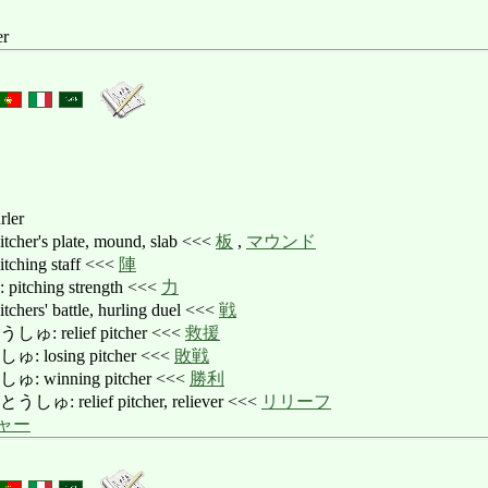
er
rler
's plate, mound, slab <<<
板
,
マウンド
ing staff <<<
陣
hing strength <<<
力
' battle, hurling duel <<<
戦
relief pitcher <<<
救援
osing pitcher <<<
敗戦
inning pitcher <<<
勝利
relief pitcher, reliever <<<
リリーフ
ャー