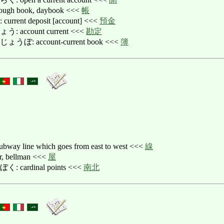
 book, daybook <<<
帳
nt deposit [account] <<<
預金
ccount current <<<
勘定
 account-current book <<<
簿
line which goes from east to west <<<
線
bellman <<<
屋
ardinal points <<<
南北