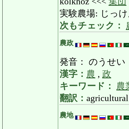
kolkhoz <<<
集団
実験農場: じっけんの
次もチェック：
農政
発音： のうせい
漢字：
農
,
政
キーワード：
農
翻訳：
agricultura
農地