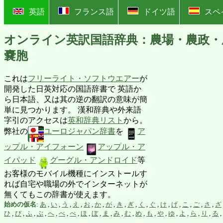
?
英語
フランス語
ドイツ語
スペ
オンライン英訳国語辞典：農場・農政・
嚢胞
これは
フリーライト・ソフトウエアー
が
開発した日英対応の国語辞書で 英語か
ら日本語、又は其の逆の翻訳の意味が簡
単に見つかります。 漢和辞典や外来語
字引のアクセスは
英和辞典リスト
から。
弊社の
ユーロジャパン辞書
を
ア
ップル・アイフォーン
アップル・ア
イパッド
グーグル・アンドロイド
等
お客様のモバイル機種にインストールす
れば自宅や職場の外でインターネットが
無くてもこの辞書が使えます。
始めの仮名
:
あ
,
い
,
う
,
え
,
お
,
か
,
が
,
き
,
ぎ
,
く
,
ぐ
,
け
,
げ
,
こ
,
ご
,
さ
,
ざ
ひ
,
び
,
ふ
,
ぶ
,
へ
,
べ
,
ぺ
,
ほ
,
ぼ
,
ま
,
み
,
む
,
め
,
も
,
や
,
ゆ
,
よ
,
ら
,
り
,
る
,