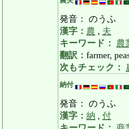
農夫
発音： のうふ
漢字：
農
,
夫
キーワード：
農
翻訳：
farmer, pea
次もチェック：
納付
発音： のうふ
漢字：
納
,
付
キーワード：
商