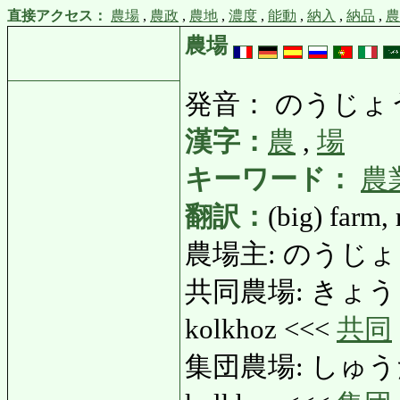
直接アクセス：
農場
,
農政
,
農地
,
濃度
,
能動
,
納入
,
納品
,
農
農場
発音： のうじょ
漢字：
農
,
場
キーワード：
農
翻訳：
(big) farm,
農場主: のうじょうぬし:
共同農場: きょうどうの
kolkhoz <<<
共同
集団農場: しゅうだんの