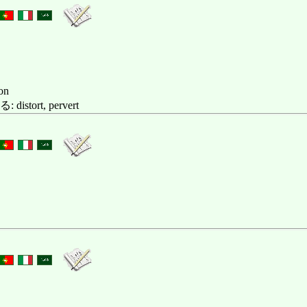
ion
tort, pervert