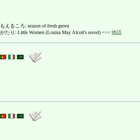
: season of fresh green
ttle Women (Louisa May Alcott's novel) <<<
物語