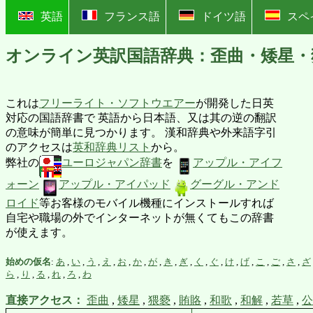
?
英語
フランス語
ドイツ語
スペ
オンライン英訳国語辞典：歪曲・矮星・
これは
フリーライト・ソフトウエアー
が開発した日英
対応の国語辞書で 英語から日本語、又は其の逆の翻訳
の意味が簡単に見つかります。 漢和辞典や外来語字引
のアクセスは
英和辞典リスト
から。
弊社の
ユーロジャパン辞書
を
アップル・アイフ
ォーン
アップル・アイパッド
グーグル・アンド
ロイド
等お客様のモバイル機種にインストールすれば
自宅や職場の外でインターネットが無くてもこの辞書
が使えます。
始めの仮名
:
あ
,
い
,
う
,
え
,
お
,
か
,
が
,
き
,
ぎ
,
く
,
ぐ
,
け
,
げ
,
こ
,
ご
,
さ
,
ざ
ら
,
り
,
る
,
れ
,
ろ
,
わ
直接アクセス：
歪曲
,
矮星
,
猥褻
,
賄賂
,
和歌
,
和解
,
若草
,
公