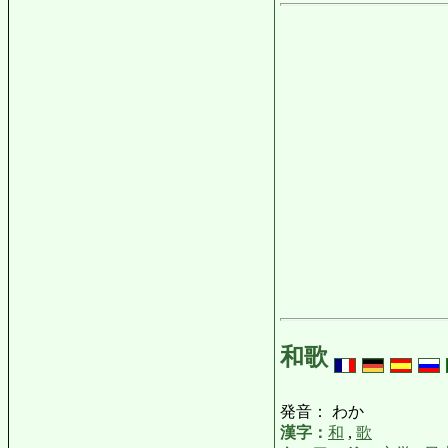
和歌
発音： わか
漢字：
和
,
歌