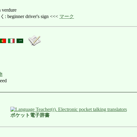
h verdure
nner driver's sign <<<
マーク
物
weed
ポケット電子辞書