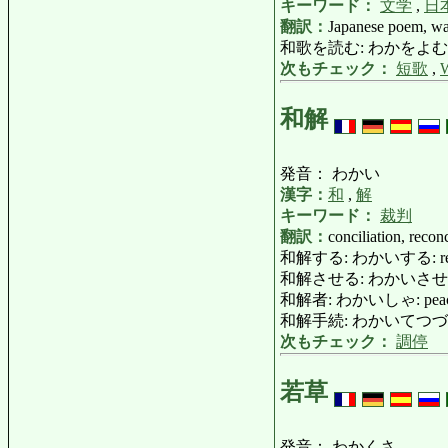
キーワード：
文学
,
日
翻訳：
Japanese poem, w
和歌を読む: わかをよむ: comp
次もチェック：
短歌
,
和解
発音： わかい
漢字：
和
,
解
キーワード：
裁判
翻訳：
conciliation, recon
和解する: わかいする: reconcile
和解させる: わかいさせる: reconci
和解者: わかいしゃ: peacema
和解手続: わかいてつづき: attemp
次もチェック：
調停
若草
発音： わかくさ