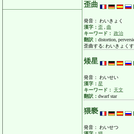
歪曲
発音： わいきょく
漢字：
歪
,
曲
キーワード：
政治
翻訳：
distortion, pervers
歪曲する: わいきょくする: dis
矮星
発音： わいせい
漢字：
星
キーワード：
天文
翻訳：
dwarf star
猥褻
発音： わいせつ
漢字：
猥