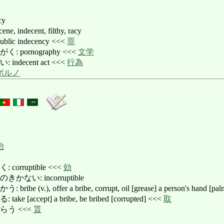
cy
indecent, filthy, racy
c indecency <<<
罪
pornography <<<
文学
decent act <<<
行為
ポルノ
治
rruptible <<<
効
い: incorruptible
v.), offer a bribe, corrupt, oil [grease] a person's hand [pa
accept] a bribe, be bribed [corrupted] <<<
取
らう <<<
貰