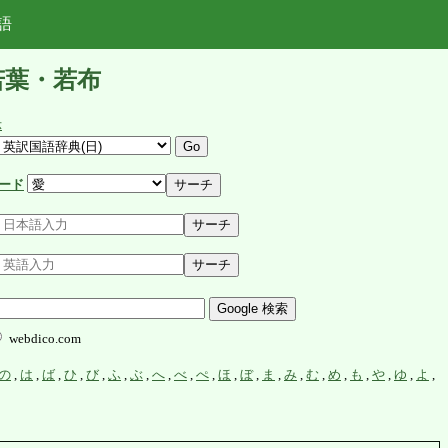
語
若葉・若布
示
ード
webdico.com
の
,
は
,
ば
,
ひ
,
び
,
ふ
,
ぶ
,
へ
,
べ
,
ぺ
,
ほ
,
ぼ
,
ま
,
み
,
む
,
め
,
も
,
や
,
ゆ
,
よ
,