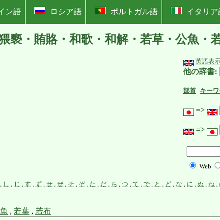
イン語
ロシア語
ポルトガル語
イタリア
猥褻・賄賂・和歌・和解・若草・公魚・
英語表
他の辞書:
部首
キーワ
=>
=>
Web
,
し
,
じ
,
す
,
ず
,
せ
,
ぜ
,
そ
,
ぞ
,
た
,
だ
,
ち
,
つ
,
て
,
で
,
と
,
ど
,
な
,
に
,
ぬ
,
ね
,
魚
,
若葉
,
若布