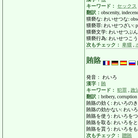
キーワード：
セックス
翻訳：
obscenity, indecen
猥褻な: わいせつな: obscene, 
猥褻罪: わいせつざい: publi
猥褻文学: わいせつぶんがく: 
猥褻行為: わいせつこうい: in
次もチェック：
卑猥
,
賄賂
発音： わいろ
漢字：
賄
キーワード：
犯罪
,
政
翻訳：
bribery, corruption
賄賂の効く: わいろのきく: co
賄賂の効かない: わいろのきかな
賄賂を使う: わいろをつかう: bribe (
賄賂を取る: わいろをとる: take [
賄賂を貰う: わいろをも
次もチェック：
贈賄