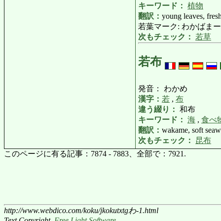
キーワード：
植物
翻訳：
young leaves, fres
若葉マーク: わかばまーく: begi
次もチェック：
若草
若布
発音： わかめ
漢字：
若
,
布
違う綴り：
和布
キーワード：
海
,
食べ
翻訳：
wakame, soft sea
次もチェック：
昆布
このページに有る記事：7874 - 7883、全部で：7921.
http://www.webdico.com/koku/jkokutxtgわ-1.html
Text Copyright,
Free Light Software