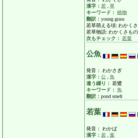
漢字：
若
,
草
キーワード：
植物
翻訳：
young grass
若草萌える頃: わかくさもえるころ
若草物語: わかくさものがたり: Li
次もチェック：
若葉
公魚
発音： わかさぎ
漢字：
公
,
魚
違う綴り：
若鷺
キーワード：
魚
翻訳：
pond smelt
若葉
発音： わかば
漢字：
若
,
葉