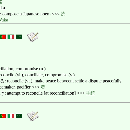
本
aka
ose a Japanese poem <<<
読
Waka
ciliation, compromise (n.)
 (vi.), conciliate, compromise (v.)
le (vt.), make peace between, settle a dispute peacefully
ker, pacifier <<<
者
t to reconcile [at reconciliation] <<<
手続