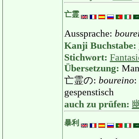
亡霊
Aussprache:
boure
Kanji Buchstabe:
Stichwort:
Fantasi
Übersetzung:
Mane
亡霊の:
boureino
:
gespenstisch
auch zu prüfen:
暴利