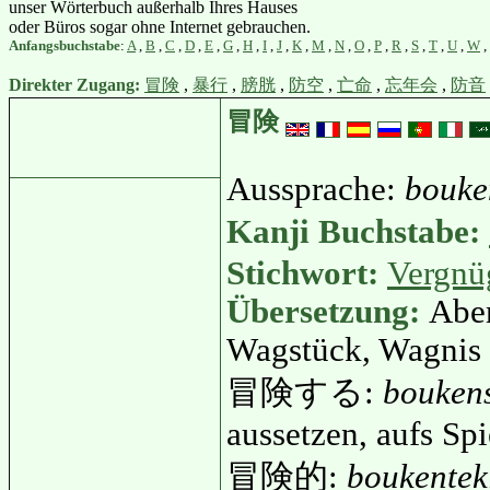
unser Wörterbuch außerhalb Ihres Hauses
oder Büros sogar ohne Internet gebrauchen.
Anfangsbuchstabe
:
A
,
B
,
C
,
D
,
E
,
G
,
H
,
I
,
J
,
K
,
M
,
N
,
O
,
P
,
R
,
S
,
T
,
U
,
W
,
Direkter Zugang:
冒険
,
暴行
,
膀胱
,
防空
,
亡命
,
忘年会
,
防音
冒険
Aussprache:
bouke
Kanji Buchstabe:
Stichwort:
Vergnü
Übersetzung:
Aben
Wagstück, Wagnis
冒険する:
bouken
aussetzen, aufs Spi
冒険的:
boukentek