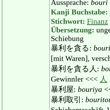
Aussprache:
bouri
Kanji Buchstabe:
Stichwort:
Finanz
Übersetzung:
ung
Schiebung
暴利を貪る:
bour
[mit Waren], vers
暴利を貪る人:
bo
Gewinnler <<<
人
暴利屋:
bouriya
<
暴利取引:
bourito