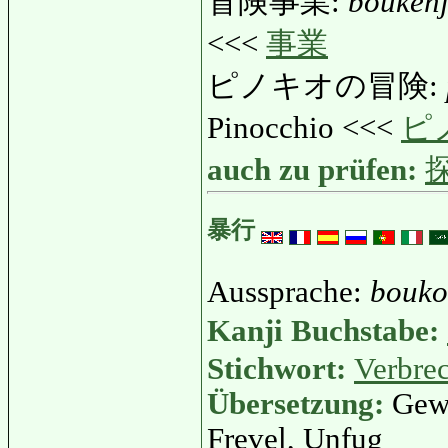
冒険事業:
bouken
<<<
事業
ピノキオの冒険:
Pinocchio <<<
ピ
auch zu prüfen:
暴行
Aussprache:
bouk
Kanji Buchstabe:
Stichwort:
Verbre
Übersetzung:
Gewa
Frevel, Unfug