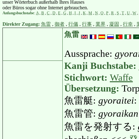
unser Wörterbuch außerhalb Ihres Hauses
oder Büros sogar ohne Internet gebrauchen.
Anfangsbuchstabe
:
A
,
B
,
C
,
D
,
E
,
G
,
H
,
I
,
J
,
K
,
M
,
N
,
O
,
P
,
R
,
S
,
T
,
U
,
W
,
Direkter Zugang:
魚雷
,
御者
,
行儀
,
行事
,
業界
,
凝固
,
行幸
,
魚雷
Aussprache:
gyora
Kanji Buchstabe:
Stichwort:
Waffe
Übersetzung:
Tor
魚雷艇:
gyoraitei
:
魚雷管:
gyoraikan
魚雷を発射する: