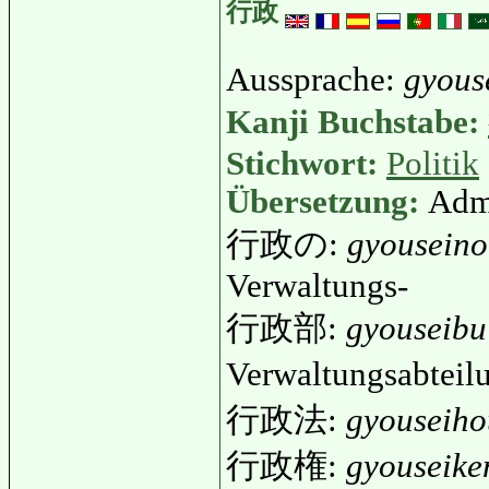
行政
Aussprache:
gyous
Kanji Buchstabe:
Stichwort:
Politik
Übersetzung:
Admi
行政の:
gyouseino
Verwaltungs-
行政部:
gyouseibu
Verwaltungsabtei
行政法:
gyouseiho
行政権:
gyouseike