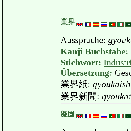
業界
Aussprache:
gyouk
Kanji Buchstabe:
Stichwort:
Industr
Übersetzung:
Gesc
業界紙:
gyoukaish
業界新聞:
gyouka
凝固