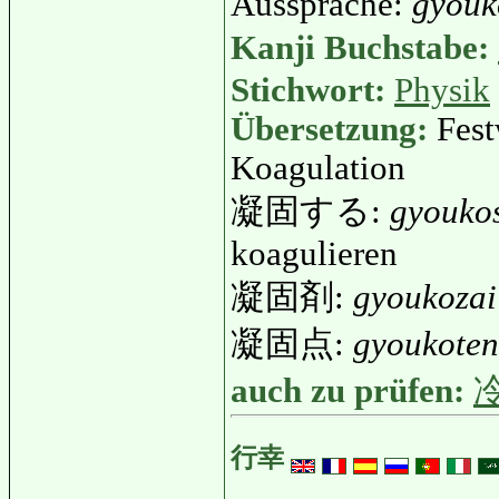
Aussprache:
gyouk
Kanji Buchstabe:
Stichwort:
Physik
Übersetzung:
Fest
Koagulation
凝固する:
gyouko
koagulieren
凝固剤:
gyoukozai
凝固点:
gyoukoten
auch zu prüfen:
行幸