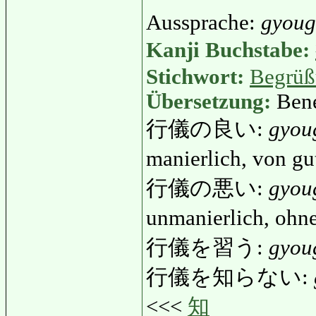
Aussprache:
gyoug
Kanji Buchstabe:
Stichwort:
Begrüß
Übersetzung:
Bene
行儀の良い:
gyou
manierlich, von g
行儀の悪い:
gyou
unmanierlich, oh
行儀を習う:
gyou
行儀を知らない:
<<<
知