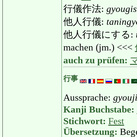
行儀作法:
gyougi
他人行儀:
taningy
他人行儀にする:
machen (jm.) <<<
auch zu prüfen:
行事
Aussprache:
gyouj
Kanji Buchstabe:
Stichwort:
Fest
Übersetzung:
Bege