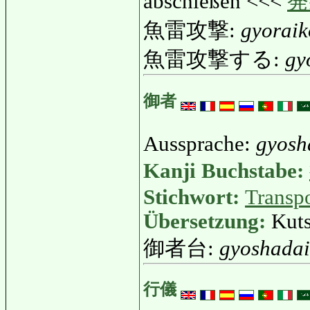
abschießen <<<
発
魚雷攻撃:
gyoraik
魚雷攻撃する:
gy
御者
Aussprache:
gyosh
Kanji Buchstabe:
Stichwort:
Transp
Übersetzung:
Kut
御者台:
gyoshadai
行儀