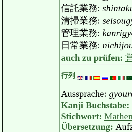
信託業務:
shinta
清掃業務:
seisou
管理業務:
kanrig
日常業務:
nichij
auch zu prüfen:
行列
Aussprache:
gyour
Kanji Buchstabe:
Stichwort:
Mathem
Übersetzung:
Aufz