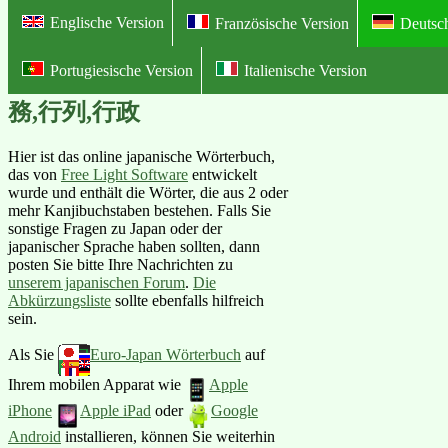
Englische Version
Französische Version
Deutsc
Portugiesische Version
Italienische Version
Online Illustriertes Deutsch-Japan
務,行列,行政
Hier ist das online japanische Wörterbuch,
das von
Free Light Software
entwickelt
wurde und enthält die Wörter, die aus 2 oder
mehr Kanjibuchstaben bestehen. Falls Sie
sonstige Fragen zu Japan oder der
japanischer Sprache haben sollten, dann
posten Sie bitte Ihre Nachrichten zu
unserem japanischen Forum
.
Die
Abkürzungsliste
sollte ebenfalls hilfreich
sein.
Als Sie
Euro-Japan Wörterbuch
auf
Ihrem mobilen Apparat wie
Apple
iPhone
Apple iPad
oder
Google
Android
installieren, können Sie weiterhin