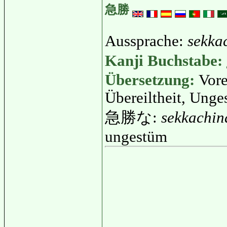
急勝
Aussprache:
sekka
Kanji Buchstabe:
Übersetzung:
Vore
Übereiltheit, Ung
急勝な:
sekkachin
ungestüm