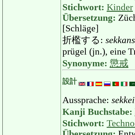
Stichwort:
Kinder
Übersetzung:
Züch
[Schläge]
折檻する:
sekkan
prügel (jn.), eine 
Synonyme:
懲戒
設計
Aussprache:
sekkei
Kanji Buchstabe:
Stichwort:
Techno
Übersetzung:
Entw