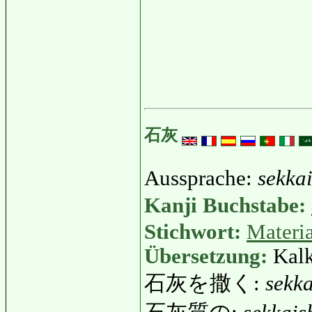
石灰
Aussprache:
sekka
Kanji Buchstabe:
Stichwort:
Materia
Übersetzung:
Kal
石灰を撒く:
sekk