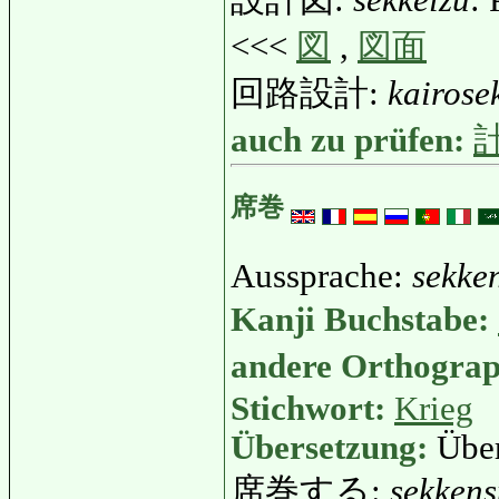
設計図:
sekkeizu
: 
<<<
図
,
図面
回路設計:
kairose
auch zu prüfen:
席巻
Aussprache:
sekke
Kanji Buchstabe:
andere Orthogra
Stichwort:
Krieg
Übersetzung:
Übe
席巻する:
sekkens