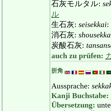
石灰モルタル:
se
ル
生石灰:
seisekkai
:
消石灰:
shousekka
炭酸石灰:
tansans
auch zu prüfen:
折角
Aussprache:
sekka
Kanji Buchstabe:
Übersetzung:
unte