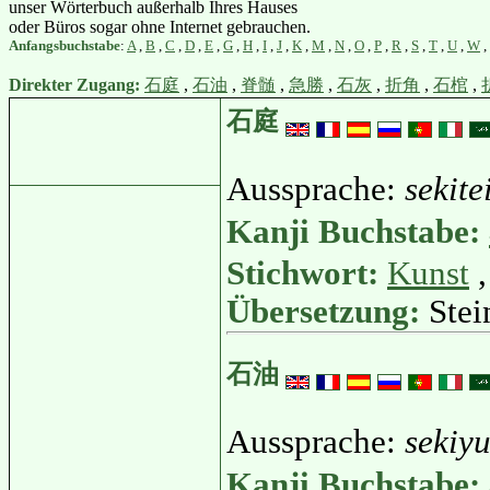
unser Wörterbuch außerhalb Ihres Hauses
oder Büros sogar ohne Internet gebrauchen.
Anfangsbuchstabe
:
A
,
B
,
C
,
D
,
E
,
G
,
H
,
I
,
J
,
K
,
M
,
N
,
O
,
P
,
R
,
S
,
T
,
U
,
W
,
Direkter Zugang:
石庭
,
石油
,
脊髄
,
急勝
,
石灰
,
折角
,
石棺
,
石庭
Aussprache:
sekite
Kanji Buchstabe:
Stichwort:
Kunst
Übersetzung:
Stei
石油
Aussprache:
sekiy
Kanji Buchstabe: