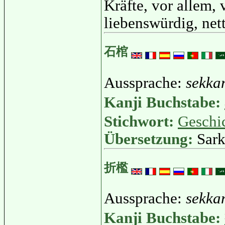
Kräfte, vor allem, 
liebenswürdig, net
石棺
Aussprache:
sekka
Kanji Buchstabe:
Stichwort:
Geschi
Übersetzung:
Sark
折檻
Aussprache:
sekka
Kanji Buchstabe: