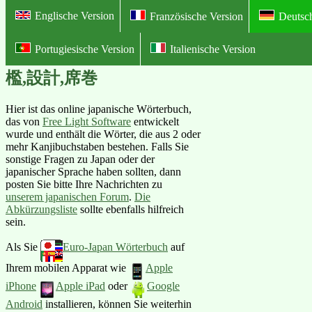
Englische Version
Französische Version
Deutsc
Portugiesische Version
Italienische Version
Online Illustriertes Deutsch-Japan
檻,設計,席巻
Hier ist das online japanische Wörterbuch,
das von
Free Light Software
entwickelt
wurde und enthält die Wörter, die aus 2 oder
mehr Kanjibuchstaben bestehen. Falls Sie
sonstige Fragen zu Japan oder der
japanischer Sprache haben sollten, dann
posten Sie bitte Ihre Nachrichten zu
unserem japanischen Forum
.
Die
Abkürzungsliste
sollte ebenfalls hilfreich
sein.
Als Sie
Euro-Japan Wörterbuch
auf
Ihrem mobilen Apparat wie
Apple
iPhone
Apple iPad
oder
Google
Android
installieren, können Sie weiterhin