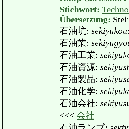
Stichwort:
Techno
Übersetzung:
Stei
石油坑:
sekiyukou
石油業:
sekiyugyo
石油工業:
sekiyu
石油資源:
sekiyus
石油製品:
sekiyus
石油化学:
sekiyuk
石油会社:
sekiyus
<<<
会社
石油ランプ:
seki