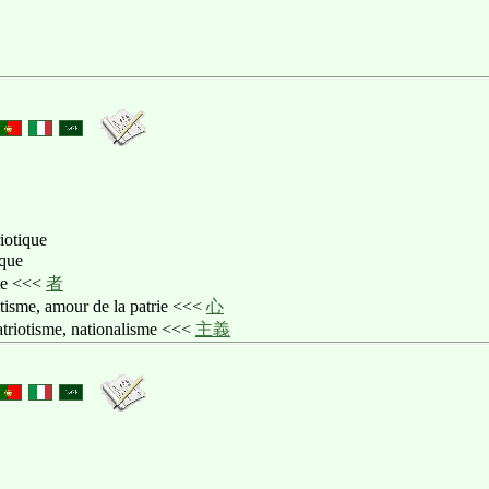
iotique
ique
ote <<<
者
iotisme, amour de la patrie <<<
心
atriotisme, nationalisme <<<
主義