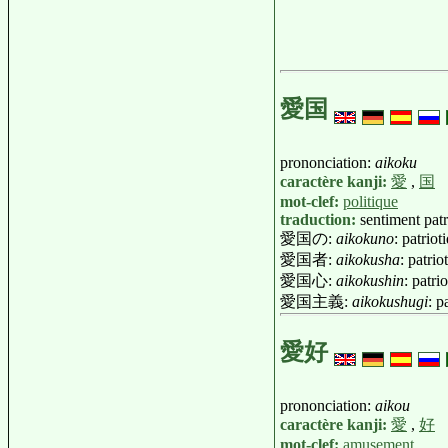
愛国
prononciation:
aikoku
caractère kanji:
愛
,
国
mot-clef:
politique
traduction:
sentiment patr
愛国の:
aikokuno
: patriot
愛国者:
aikokusha
: patri
愛国心:
aikokushin
: patr
愛国主義:
aikokushugi
: p
愛好
prononciation:
aikou
caractère kanji:
愛
,
好
mot-clef:
amusement