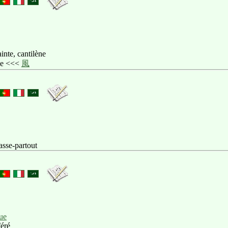
inte, cantilène
que <<<
風
asse-partout
ue
féré