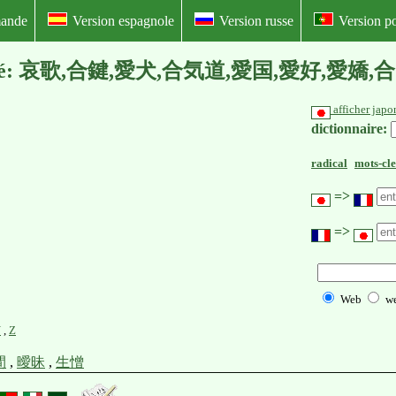
mande
Version espagnole
Version russe
Version po
ais illustré: 哀歌,合鍵,愛犬,合気道,愛国,愛好,愛
afficher japo
dictionnaire:
radical
mots-cle
=>
=>
Web
w
Y
,
Z
間
,
曖昧
,
生憎