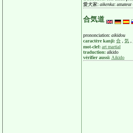
愛犬家:
aikenka
: amateur
合気道
prononciation:
aikidou
caractère kanji:
合
,
気
,
mot-clef:
art martial
traduction:
aïkido
vérifier aussi:
Aikido