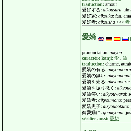
traduction:
amour
愛好する:
aikousuru
: aim
愛好家:
aikouka
: fan, am
愛好者:
aikousha
<<<
者
愛嬌
prononciation:
aikyou
caractère kanji:
愛
,
嬌
traduction:
charme, attrai
愛嬌の有る:
aikyounoaru
愛嬌の無い:
aikyounonai
愛嬌を売る:
aikyououru
:
愛嬌を振り撒く:
aikyou
愛嬌笑い:
aikyouwarai
: 
愛嬌者:
aikyoumono
: pe
愛嬌黒子:
aikyoubokuro
:
御愛嬌に:
goaikyouni
: ju
vérifier aussi:
愛想