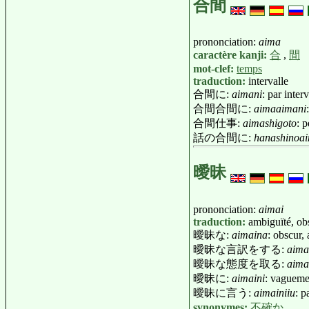
合間
prononciation:
aima
caractère kanji:
合
,
間
mot-clef:
temps
traduction:
intervalle
合間に:
aimani
: par inter
合間合間に:
aimaaimani
合間仕事:
aimashigoto
: 
話の合間に:
hanashinoa
曖昧
prononciation:
aimai
traduction:
ambiguïté, obs
曖昧な:
aimaina
: obscur,
曖昧な言訳をする:
aima
曖昧な態度を取る:
aima
曖昧に:
aimaini
: vagueme
曖昧に言う:
aimainiiu
: p
synonymes:
不確か