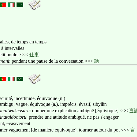
valles, de temps en temps
: à intervalles
petit boulot <<<
仕事
imani
: pendant une pause de la conversation <<<
話
curité, incertitude, équivoque (n.)
 ambigu, vague, équivoque (a.), imprécis, évasif, sibyllin
inaiiwakeosuru
: donner une explication ambiguë [équivoque] <<<
言
inataidootoru
: prendre une attitude ambiguë, ne pas s'engager
nt, évasivement
arler vaguement [de manière équivoque], tourner autour du pot <<<
言