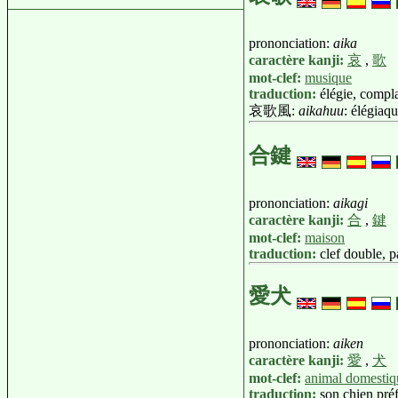
prononciation:
aika
caractère kanji:
哀
,
歌
mot-clef:
musique
traduction:
élégie, compla
哀歌風:
aikahuu
: élégia
合鍵
prononciation:
aikagi
caractère kanji:
合
,
鍵
mot-clef:
maison
traduction:
clef double, p
愛犬
prononciation:
aiken
caractère kanji:
愛
,
犬
mot-clef:
animal domestiq
traduction:
son chien pré