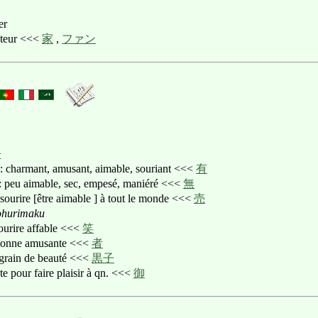
er
ateur <<<
家
,
ファン
t
: charmant, amusant, aimable, souriant <<<
有
: peu aimable, sec, empesé, maniéré <<<
無
 sourire [être aimable ] à tout le monde <<<
売
ohurimaku
sourire affable <<<
笑
rsonne amusante <<<
者
 grain de beauté <<<
黒子
ste pour faire plaisir à qn. <<<
御