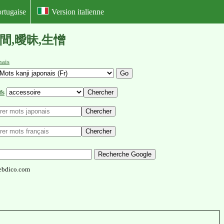
rtugaise
Version italienne
嬌,合間,曖昧,生憎
nais
fs
ebdico.com