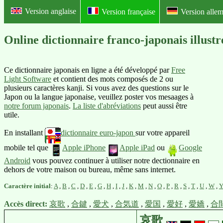
Version anglaise
Version française
Version alle
Online dictionnaire franco-japon
Ce dictionnaire japonais en ligne a été développé par
Free
Light Software
et contient des mots composés de 2 ou
plusieurs caractères kanji. Si vous avez des questions sur le
Japon ou la langue japonaise, veuillez poster vos mesaages à
notre forum japonais
.
La liste d'abréviations
peut aussi être
utile.
En installant
dictionnaire euro-japon
sur votre appareil
mobile tel que
Apple iPhone
Apple iPad
ou
Google
Android
vous pouvez continuer à utiliser notre dectionnaire en
dehors de votre maison ou bureau, même sans internet.
Caractère initial
:
A
,
B
,
C
,
D
,
E
,
G
,
H
,
I
,
J
,
K
,
M
,
N
,
O
,
P
,
R
,
S
,
T
,
U
,
W
,
Accès direct:
哀歌
,
合鍵
,
愛犬
,
合気道
,
愛国
,
愛好
,
愛嬌
,
合
哀歌