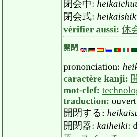
閉会中:
heikaichu
閉会式:
heikaishik
vérifier aussi:
休
開閉
prononciation:
hei
caractère kanji:
mot-clef:
technolo
traduction:
ouvert
開閉する:
heikais
開閉器:
kaiheiki
: 