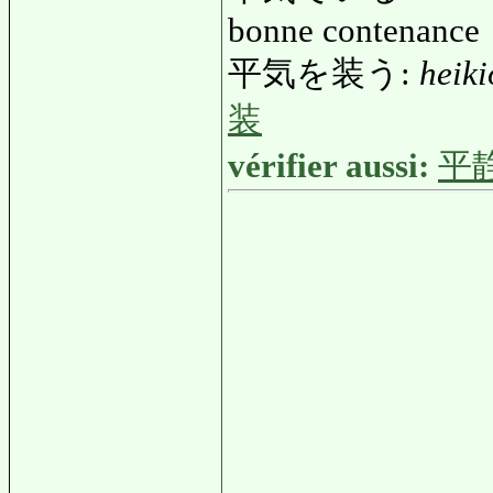
bonne contenance
平気を装う:
heik
装
vérifier aussi:
平