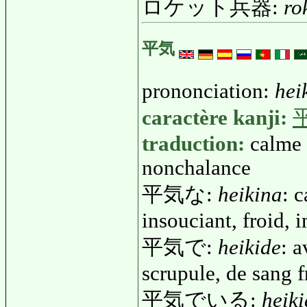
ロケット兵器:
ro
平気
prononciation:
hei
caractère kanji:
traduction:
calme (
nonchalance
平気な:
heikina
: c
insouciant, froid, 
平気で:
heikide
: 
scrupule, de sang f
平気でいる:
heiki