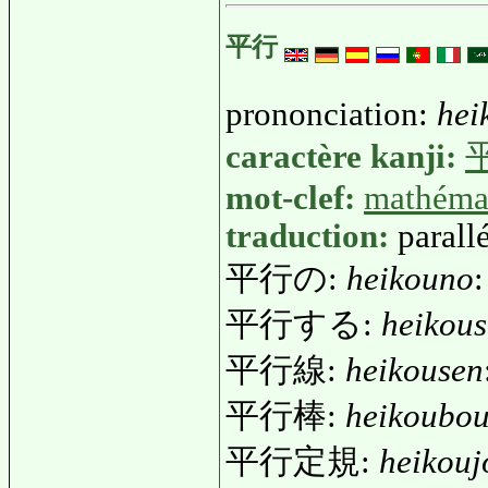
平行
prononciation:
hei
caractère kanji:
mot-clef:
mathéma
traduction:
parall
平行の:
heikouno
:
平行する:
heikou
平行線:
heikousen
平行棒:
heikoubo
平行定規:
heikouj