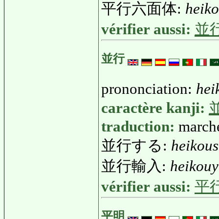
平行六面体:
heik
vérifier aussi:
並
並行
prononciation:
hei
caractère kanji:
traduction:
marche
並行する:
heikou
並行輸入:
heikou
vérifier aussi:
平
平明