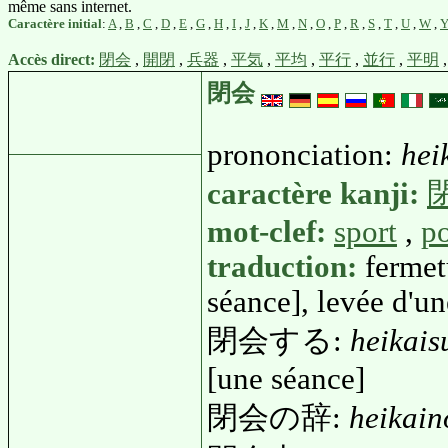
même sans internet.
Caractère initial
:
A
,
B
,
C
,
D
,
E
,
G
,
H
,
I
,
J
,
K
,
M
,
N
,
O
,
P
,
R
,
S
,
T
,
U
,
W
,
Accès direct:
閉会
,
開閉
,
兵器
,
平気
,
平均
,
平行
,
並行
,
平明
閉会
prononciation:
hei
caractère kanji:
mot-clef:
sport
,
po
traduction:
fermet
séance], levée d'u
閉会する:
heikais
[une séance]
閉会の辞:
heikain