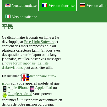
Version anglaise
Version française
Version alle
Version italienne
Online dictionnaire franco-japona
平民
Ce dictionnaire japonais en ligne a été
développé par
Free Light Software
et
contient des mots composés de 2 ou
plusieurs caractères kanji. Si vous avez
des questions sur le Japon ou la langue
japonaise, veuillez poster vos mesaages
à
notre forum japonais
.
La liste
d'abréviations
peut aussi être utile.
En installant
dictionnaire euro-
japon
sur votre appareil mobile tel que
Apple iPhone
Apple iPad
ou
Google Android
vous pouvez
continuer à utiliser notre dectionnaire en
dehors de votre maison ou bureau,