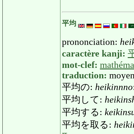
平均
prononciation:
hei
caractère kanji:
mot-clef:
mathéma
traduction:
moyenn
平均の:
heikinnno
平均して:
heikins
平均する:
keikins
平均を取る:
heik