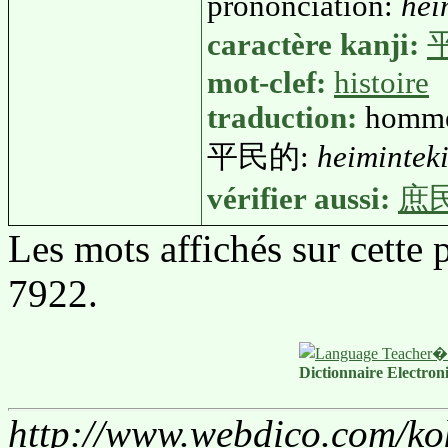
prononciation:
hei
caractère kanji:
mot-clef:
histoire
traduction:
homme 
平民的:
heimintek
vérifier aussi:
庶
Les mots affichés sur cette
7922.
Dictionnaire Electron
http://www.webdico.com/ko