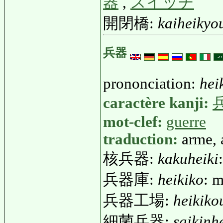
器
,
スイッチ
開閉橋:
kaiheikyo
兵器
prononciation:
hei
caractère kanji:
mot-clef:
guerre
traduction:
arme,
核兵器:
kakuheiki
兵器庫:
heikiko
: 
兵器工場:
heikiko
細菌兵器:
saikinh