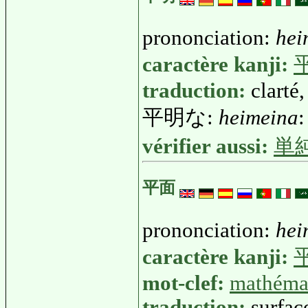
prononciation:
hei
caractère kanji:
traduction:
clarté,
平明な:
heimeina
:
vérifier aussi:
単
平面
prononciation:
hei
caractère kanji:
mot-clef:
mathéma
traduction:
surfac