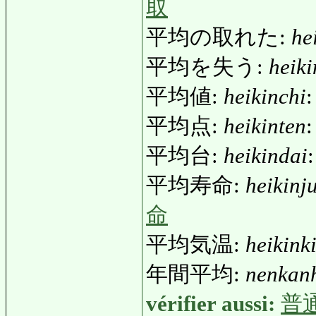
取
平均の取れた:
he
平均を失う:
heik
平均値:
heikinchi
:
平均点:
heikinten
平均台:
heikindai
平均寿命:
heikinj
命
平均気温:
heikink
年間平均:
nenkanh
vérifier aussi:
普