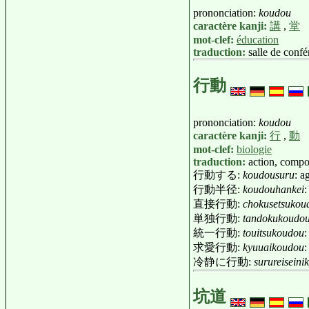
prononciation:
koudou
caractère kanji:
講
,
堂
mot-clef:
éducation
traduction:
salle de conf
行動
prononciation:
koudou
caractère kanji:
行
,
動
mot-clef:
biologie
traduction:
action, compo
行動する:
koudousuru
: a
行動半径:
koudouhankei
:
直接行動:
chokusetsukou
単独行動:
tandokukoudo
統一行動:
touitsukoudou
:
求愛行動:
kyuuaikoudou
:
冷静に行動:
surureisein
坑道