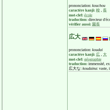
prononciation:
kouchou
caractère kanji:
校
,
長
mot-clef:
école
traduction:
directeur d'éc
vérifier aussi:
園長
広大
prononciation:
koudai
caractère kanji:
広
,
大
mot-clef:
géographie
traduction:
immensité, ex
広大な:
koudaina
: vaste,