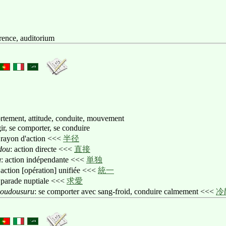
érence, auditorium
rtement, attitude, conduite, mouvement
gir, se comporter, se conduire
 rayon d'action <<<
半径
dou
: action directe <<<
直接
u
: action indépendante <<<
単独
 action [opération] unifiée <<<
統一
 parade nuptiale <<<
求愛
ikoudousuru
: se comporter avec sang-froid, conduire calmement <<<
冷