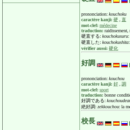
prononciation:
kouchoku
caractère kanji:
硬
,
直
mot-clef:
médecine
traduction:
raidissement, r
硬直する:
kouchokusuru
:
硬直した:
kouchokushita
vérifier aussi:
硬化
好調
prononciation:
kouchou
caractère kanji:
好
,
調
mot-clef:
sport
traduction:
bonne condit
好調である:
kouchoudea
絶好調:
zekkouchou
: la 
校長