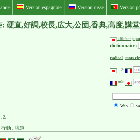
mande
Version espagnole
Version russe
Version po
is illustré: 硬直,好調,校長,広大,公団,香典,高度
afficher japo
dictionnaire:
radical
mots-cle
=>
=>
Web
w
Y
,
Z
,
行動
,
坑道