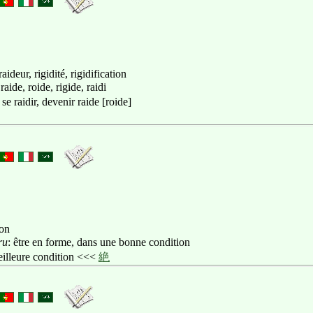
aideur, rigidité, rigidification
 raide, roide, rigide, raidi
: se raidir, devenir raide [roide]
ion
ru
: être en forme, dans une bonne condition
meilleure condition <<<
絶