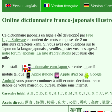
Version anglaise
Version française
Version alle
Online dictionnaire franco-japona
Ce dictionnaire japonais en ligne a été développé par
Free
Light Software
et contient des mots composés de 2 ou
plusieurs caractères kanji. Si vous avez des questions sur le
Japon ou la langue japonaise, veuillez poster vos mesaages à
notre forum japonais
.
La liste d'abréviations
peut aussi être
utile.
En installant
dictionnaire euro-japon
sur votre appareil
mobile tel que
Apple iPhone
Apple iPad
ou
Google
Android
vous pouvez continuer à utiliser notre dectionnaire en
dehors de votre maison ou bureau, même sans internet.
Caractère initial
:
A
,
B
,
C
,
D
,
E
,
G
,
H
,
I
,
J
,
K
,
M
,
N
,
O
,
P
,
R
,
S
,
T
,
U
,
W
,
Accès direct:
硬直
,
好調
,
校長
,
広大
,
公団
,
香典
,
高度
,
講堂
硬直