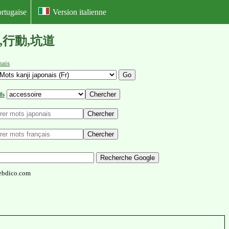
rtugaise
Version italienne
,講堂,行動,坑道
nais
fs
ebdico.com