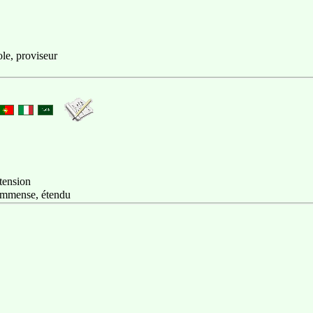
ole, proviseur
tension
 immense, étendu