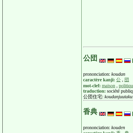
公団
prononciation:
koudan
caractère kanji:
公
,
団
mot-clef:
maison
,
politiq
traduction:
société publiq
公団住宅:
koudanjuutaku
香典
prononciation:
kouden