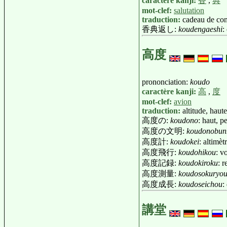
caractère kanji:
香
,
典
mot-clef:
salutation
traduction:
cadeau de con
香典返し:
koudengaeshi
:
高度
prononciation:
koudo
caractère kanji:
高
,
度
mot-clef:
avion
traduction:
altitude, haut
高度の:
koudono
: haut, p
高度の文明:
koudonobun
高度計:
koudokei
: altimè
高度飛行:
koudohikou
: v
高度記録:
koudokiroku
: 
高度測量:
koudosokuryo
高度成長:
koudoseichou
:
講堂