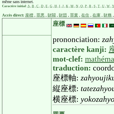
même sans internet.
Caractère initial
:
A
,
B
,
C
,
D
,
E
,
G
,
H
,
I
,
J
,
K
,
M
,
N
,
O
,
P
,
R
,
S
,
T
,
U
,
W
,
Accès direct:
座標
,
罪悪
,
財閥
,
財団
,
罪業
,
在住
,
在庫
,
財務
座標
prononciation:
zah
caractère kanji:
mot-clef:
mathéma
traduction:
coord
座標軸:
zahyoujik
縦座標:
tatezahyo
横座標:
yokozahy