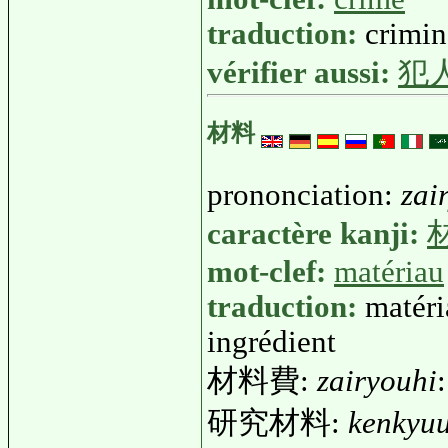
traduction:
crimin
vérifier aussi:
犯
材料
prononciation:
zai
caractère kanji:
mot-clef:
matériau
traduction:
matéri
ingrédient
材料費:
zairyouhi
研究材料:
kenkyuu