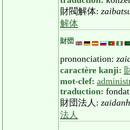
traduction:
konzer
財閥解体:
zaibats
解体
財団
prononciation:
zai
caractère kanji:
mot-clef:
administ
traduction:
fondat
財団法人:
zaidanh
法人