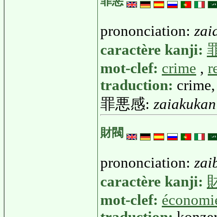
罪悪
prononciation:
zai
caractère kanji:
mot-clef:
crime
,
r
traduction:
crime,
罪悪感:
zaiakukan
財閥
prononciation:
zai
caractère kanji:
mot-clef:
économi