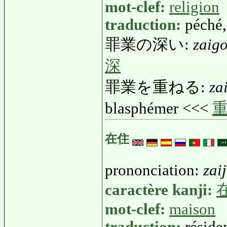
mot-clef:
religion
traduction:
péché
罪業の深い:
zaig
深
罪業を重ねる:
za
blasphémer <<<
在住
prononciation:
zai
caractère kanji:
mot-clef:
maison
traduction:
réside