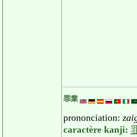
罪業
prononciation:
zai
caractère kanji: