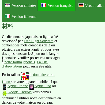
Version anglaise
Version française
Version alle
Version italienne
Online dictionnaire franco-japona
材料
Ce dictionnaire japonais en ligne a été
développé par
Free Light Software
et
contient des mots composés de 2 ou
plusieurs caractères kanji. Si vous avez
des questions sur le Japon ou la langue
japonaise, veuillez poster vos mesaages
à
notre forum japonais
.
La liste
d'abréviations
peut aussi être utile.
En installant
dictionnaire euro-
japon
sur votre appareil mobile tel que
Apple iPhone
Apple iPad
ou
Google Android
vous pouvez
continuer à utiliser notre dectionnaire en
dehors de votre maison ou bureau,