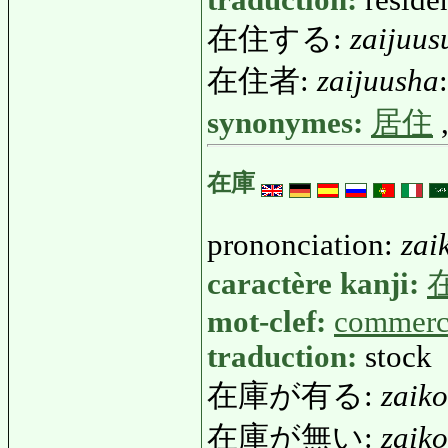
在住する:
zaijuus
在住者:
zaijuusha
synonymes:
居住
在庫
prononciation:
zai
caractère kanji:
mot-clef:
commerc
traduction:
stock
在庫が有る:
zaik
在庫が無い:
zaik