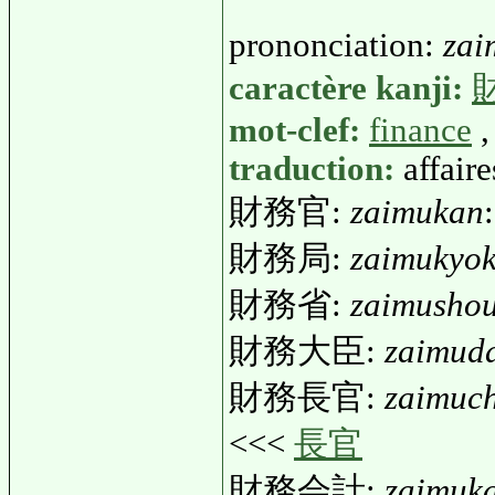
prononciation:
zai
caractère kanji:
mot-clef:
finance
traduction:
affair
財務官:
zaimukan
財務局:
zaimukyo
財務省:
zaimusho
財務大臣:
zaimuda
財務長官:
zaimuc
<<<
長官
財務会計:
zaimuka