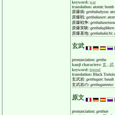
keyword:
war
translation:
atomic bomb
原爆病:
genbakubyou
: at
原爆戦:
genbakusen
: ato
原爆戦争:
genbakusenso
原爆実験:
genbakujikken
原爆基地:
genbakukichi
:
玄武
pronunciation:
genbu
kanji characters:
玄
,
武
keyword:
legend
translation:
Black Tortois
玄武岩:
genbugan
: basal
玄武岩の:
genbugannno
:
原文
pronunciation:
genbun