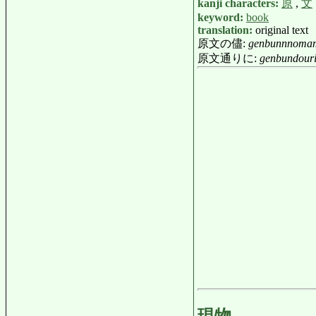
kanji characters:
原
,
文
keyword:
book
translation:
original text
原文の儘:
genbunnnoma
原文通りに:
genbundouri