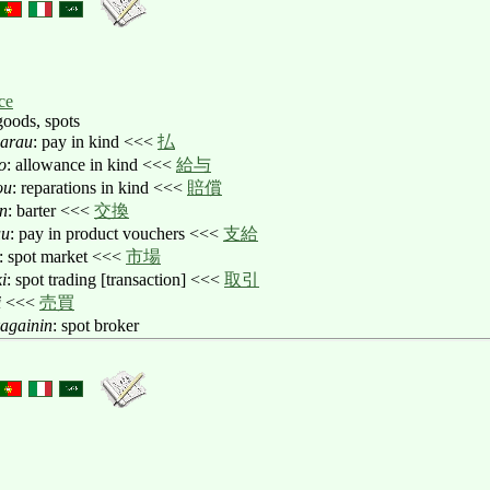
ce
goods, spots
harau
: pay in kind <<<
払
o
: allowance in kind <<<
給与
ou
: reparations in kind <<<
賠償
n
: barter <<<
交換
uu
: pay in product vouchers <<<
支給
: spot market <<<
市場
i
: spot trading [transaction] <<<
取引
i
<<<
売買
againin
: spot broker