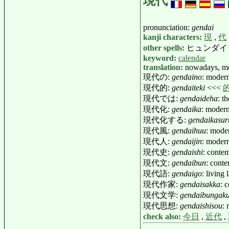
現代
pronunciation:
gendai
kanji characters:
現
,
代
other spells:
ヒュンダイ (a 
keyword:
calendar
translation:
nowadays, mo
現代の:
gendaino
: modern
現代的:
gendaiteki
<<<
現代では:
gendaideha
: t
現代化:
gendaika
: moder
現代化する:
gendaikasur
現代風:
gendaihuu
: mode
現代人:
gendaijin
: mode
現代史:
gendaishi
: conte
現代文:
gendaibun
: conte
現代語:
gendaigo
: livin
現代作家:
gendaisakka
: 
現代文学:
gendaibungak
現代思想:
gendaishisou
:
check also:
今日
,
近代
,