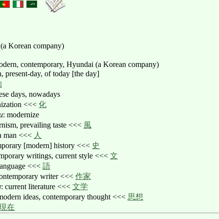
Korean company)
dern, contemporary, Hyundai (a Korean company)
, present-day, of today [the day]
的
hese days, nowadays
nization <<<
化
u
: modernize
rnism, prevailing taste <<<
風
rn man <<<
人
mporary [modern] history <<<
史
mporary writings, current style <<<
文
g language <<<
語
contemporary writer <<<
作家
u
: current literature <<<
文学
 modern ideas, contemporary thought <<<
思想
現在