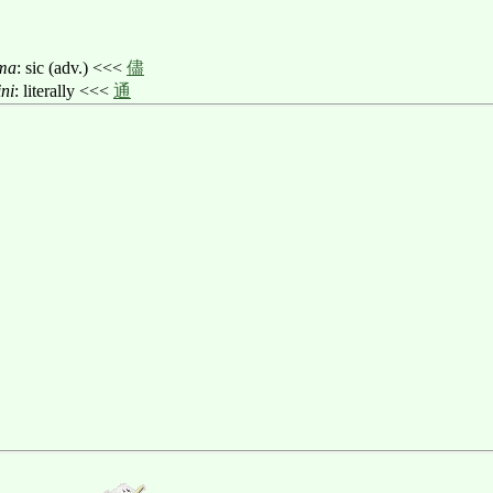
ma
: sic (adv.) <<<
儘
ni
: literally <<<
通