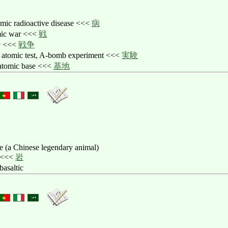
omic radioactive disease <<<
病
mic war <<<
戦
u
<<<
戦争
: atomic test, A-bomb experiment <<<
実験
 atomic base <<<
基地
e (a Chinese legendary animal)
t <<<
岩
 basaltic