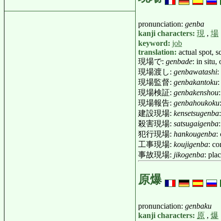
pronunciation:
genba
kanji characters:
現
,
場
keyword:
job
translation:
actual spot, s
現場で:
genbade
: in situ
現場渡し:
genbawatashi
:
現場監督:
genbakantoku
:
現場検証:
genbakenshou
現場報告:
genbahoukoku
建設現場:
kensetsugenba
殺害現場:
satsugaigenba
犯行現場:
hankougenba
:
工事現場:
koujigenba
: co
事故現場:
jikogenba
: pla
原爆
pronunciation:
genbaku
kanji characters:
原
,
爆