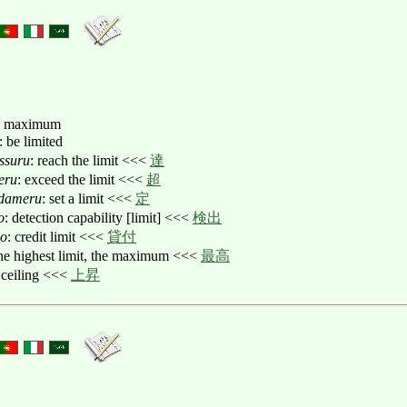
s, maximum
: be limited
ssuru
: reach the limit <<<
達
eru
: exceed the limit <<<
超
dameru
: set a limit <<<
定
o
: detection capability [limit] <<<
検出
do
: credit limit <<<
貸付
the highest limit, the maximum <<<
最高
 ceiling <<<
上昇