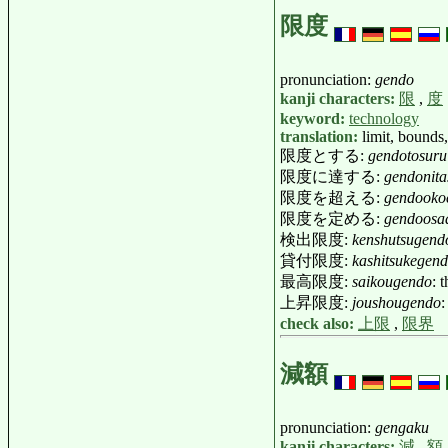
限度
pronunciation:
gendo
kanji characters:
限
,
度
keyword:
technology
translation:
limit, bound
限度とする:
gendotosuru
限度に達する:
gendonita
限度を超える:
gendooko
限度を定める:
gendoosa
検出限度:
kenshutsugend
貸付限度:
kashitsukegen
最高限度:
saikougendo
: 
上昇限度:
joushougendo
:
check also:
上限
,
限界
減額
pronunciation:
gengaku
kanji characters:
減
,
額