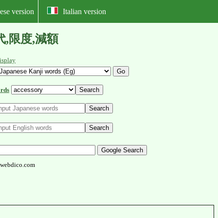
ese version
Italian version
,現代,限度,減額
isplay
rds
webdico.com