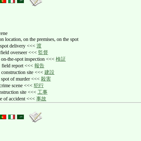
cene
, on location, on the premises, on the spot
 spot delivery <<<
渡
 field overseer <<<
監督
: on-the-spot inspection <<<
検証
: field report <<<
報告
: construction site <<<
建設
: spot of murder <<<
殺害
 crime scene <<<
犯行
nstruction site <<<
工事
ce of accident <<<
事故