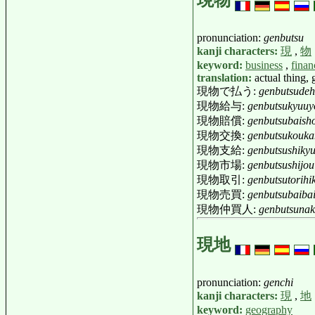
現物
pronunciation:
genbutsu
kanji characters:
現
,
物
keyword:
business
,
finan
translation:
actual thing, 
現物で払う:
genbutsude
現物給与:
genbutsukyuuy
現物賠償:
genbutsubaish
現物交換:
genbutsukouka
現物支給:
genbutsushiky
現物市場:
genbutsushijou
現物取引:
genbutsutorihik
現物売買:
genbutsubaiba
現物仲買人:
genbutsunak
現地
pronunciation:
genchi
kanji characters:
現
,
地
keyword:
geography