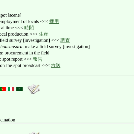
spot [scene]
 employment of locals <<<
採用
ocal time <<<
時間
local production <<<
生産
 field survey [investigation] <<<
調査
chousaosuru
: make a field survey [investigation]
su
: procurement in the field
: spot report <<<
報告
 on-the-spot broadcast <<<
放送
ucination