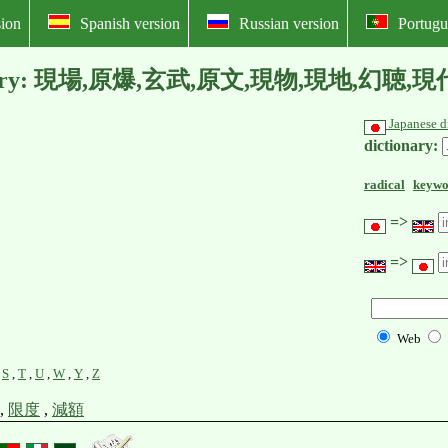
ion
Spanish version
Russian version
Portugu
l dictionary: 現場,原爆,玄武,原文,現物,現地,幻聴
Japanese d
dictionary:
radical
keywo
=>
=>
Web
,
S
,
T
,
U
,
W
,
Y
,
Z
,
限度
,
減額