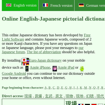
English version
French version
German vers
Online English-Japanese pictoria
This online Japanese dictionary has been developed by
Free
Light Software
and contains Japanese words, composed of 2
or more Kanji characters. If you have any questions on Japan
or Japanese language, please post your messages to
our
Japanese forum
.
The list of abbreviation
should be also helpful.
By installing
Euro-Japan dictionary
on your mobile
device such as
Apple iPhone
,
Apple iPad
or
Google Android
you can continue to use our dictionary outside
your home or office, even without Internet.
Page beginning from character
:
A
,
B
,
C
,
D
,
E
,
G
,
H
,
I
,
J
,
K
,
M
,
N
,
O
,
P
,
R
Direct access:
現場
,
原爆
,
玄武
,
原文
,
現物
,
現地
,
幻聴
,
現代
現場