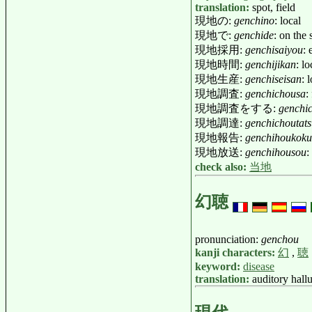
translation:
spot, field
現地の:
genchino
: local
現地で:
genchide
: on the 
現地採用:
genchisaiyou
:
現地時間:
genchijikan
: l
現地生産:
genchiseisan
: 
現地調査:
genchichousa
:
現地調査をする:
genchi
現地調達:
genchichoutat
現地報告:
genchihoukoku
現地放送:
genchihousou
:
check also:
当地
幻聴
pronunciation:
genchou
kanji characters:
幻
,
聴
keyword:
disease
translation:
auditory hall