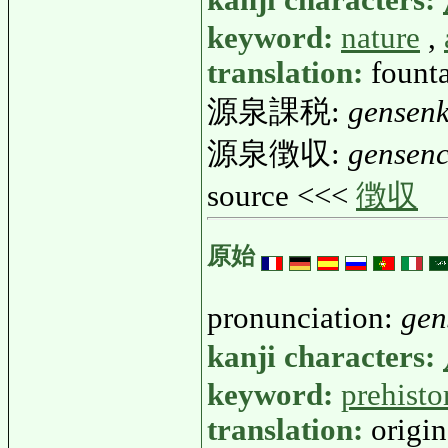
keyword:
nature
,
translation:
fount
源泉課税:
gensenk
源泉徴収:
gensen
source <<<
徴収
原始
pronunciation:
gen
kanji characters:
keyword:
prehisto
translation:
origin