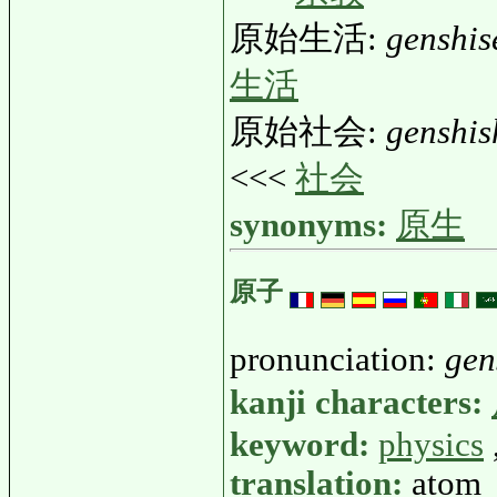
原始生活:
genshis
生活
原始社会:
genshis
<<<
社会
synonyms:
原生
原子
pronunciation:
gen
kanji characters:
keyword:
physics
translation:
atom