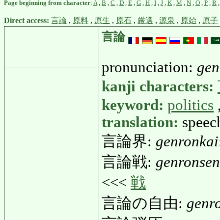
Page beginning from character
:
A
,
B
,
C
,
D
,
E
,
G
,
H
,
I
,
J
,
K
,
M
,
N
,
O
,
P
,
R
Direct access:
言論
,
原料
,
原生
,
原石
,
厳選
,
源泉
,
原始
,
原子
言論
pronunciation:
gen
kanji characters:
keyword:
politics
translation:
speec
言論界:
genronkai
言論戦:
genronsen
<<<
戦
言論の自由:
genr