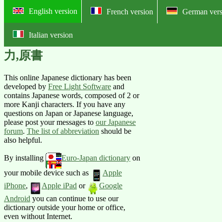
English version
French version
German vers
Italian version
Online English-Japanese pictorial
力,原書
This online Japanese dictionary has been
developed by
Free Light Software
and
contains Japanese words, composed of 2 or
more Kanji characters. If you have any
questions on Japan or Japanese language,
please post your messages to
our Japanese
forum
.
The list of abbreviation
should be
also helpful.
By installing
Euro-Japan dictionary
on
your mobile device such as
Apple
iPhone
,
Apple iPad
or
Google
Android
you can continue to use our
dictionary outside your home or office,
even without Internet.