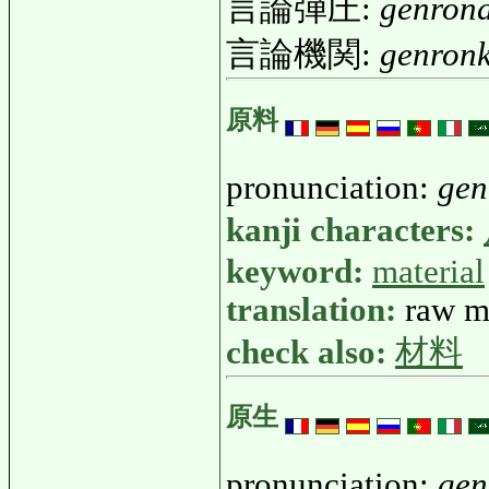
言論弾圧:
genron
言論機関:
genron
原料
pronunciation:
gen
kanji characters:
keyword:
material
translation:
raw m
check also:
材料
原生
pronunciation:
gen