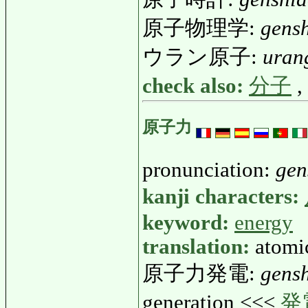
原子物理学:
gens
ウラン原子:
uran
check also:
分子
,
原子力
pronunciation:
gen
kanji characters:
keyword:
energy
translation:
atomi
原子力発電:
gens
generation <<<
発