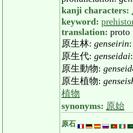
kanji characters:
keyword:
prehisto
translation:
proto
原生林:
genseirin
:
原生代:
genseidai
原生動物:
genseid
原生植物:
genseis
植物
synonyms:
原始
原石