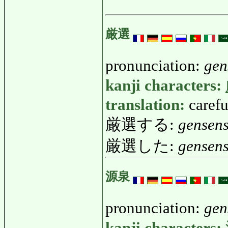
厳選
pronunciation:
gen
kanji characters:
translation:
carefu
厳選する:
gensen
厳選した:
gensens
源泉
pronunciation:
gen
kanji characters: