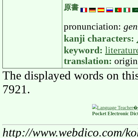
原書
pronunciation:
gen
kanji characters:
keyword:
literatur
translation:
origin
The displayed words on thi
7921.
Pocket Electronic Dic
http://www.webdico.com/ko