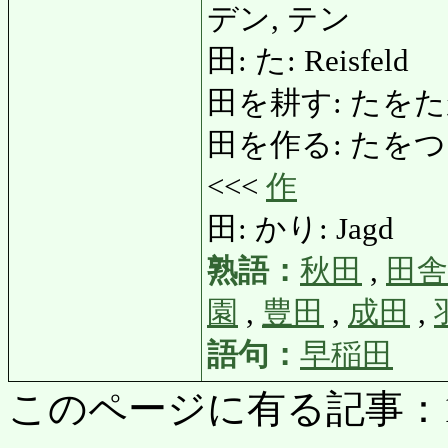
デン, テン
田: た: Reisfeld
田を耕す: たをたがやす:
田を作る: たをつくる: d
<<<
作
田: かり: Jagd
熟語：
秋田
,
田舎
園
,
豊田
,
成田
,
語句：
早稲田
このページに有る記事：190 