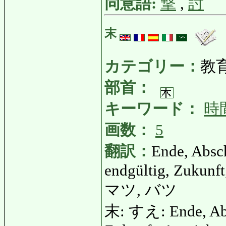
同意語:
撃
,
討
末
カテゴリー：
教
部首：
キーワード：
時
画数：
5
翻訳：
Ende, Absc
endgültig, Zukunft
マツ, バツ
末: すえ: Ende, Abs