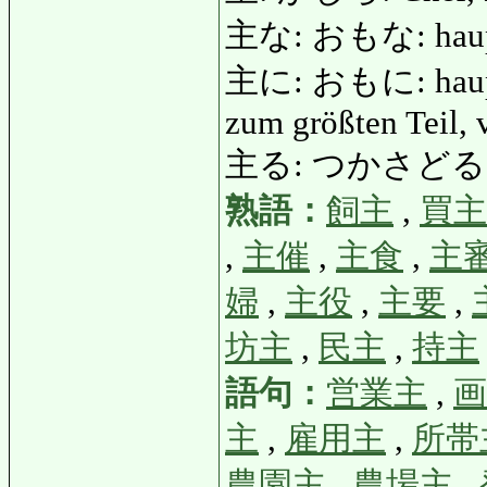
主な: おもな: hauptsäc
主に: おもに: hauptsä
zum größten Teil, 
主る: つかさどる: verwa
熟語：
飼主
,
買主
,
主催
,
主食
,
主
婦
,
主役
,
主要
,
坊主
,
民主
,
持主
語句：
営業主
,
画
主
,
雇用主
,
所帯
農園主
,
農場主
,