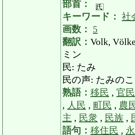
部首：
キーワード：
社
画数：
5
翻訳：
Volk, Völke
ミン
民: たみ
民の声: たみのこえ: 
熟語：
移民
,
官民
,
人民
,
町民
,
農
主
,
民衆
,
民族
,
語句：
移住民
,
永