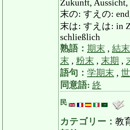
Zukunft, Aussich
末の: すえの: endg
末は: すえは: in Zuku
schließlich
熟語：
期末
,
結末
末
,
粉末
,
末期
,
語句：
学期末
,
世
同意語:
終
民
カテゴリー：
教