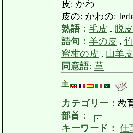
皮: かわ
皮の: かわの: lede
熟語：
毛皮
,
脱皮
語句：
羊の皮
,
蜜柑の皮
,
山羊
同意語:
革
主
カテゴリー：
教
部首：
キーワード：
仕