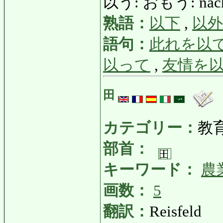
以う: おもう: nach 
熟語：
以下
,
以外
語句：
此れを以
以って
,
友情を
田
カテゴリー：
教
部首：
キーワード：
農
画数：
5
翻訳：
Reisfeld