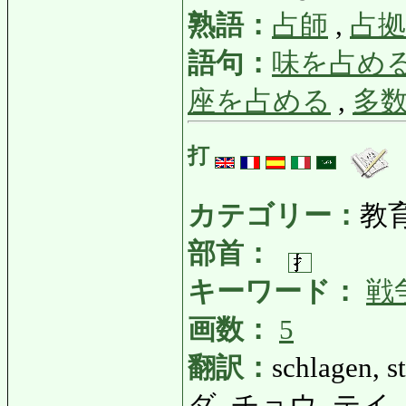
熟語：
占師
,
占拠
語句：
味を占め
座を占める
,
多
打
カテゴリー：
教
部首：
キーワード：
戦
画数：
5
翻訳：
schlagen, s
ダ, チョウ, テイ