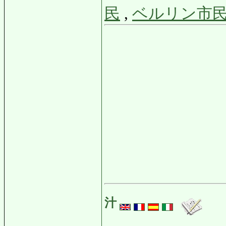
民
,
ベルリン市
汁