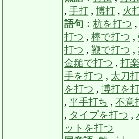
,
手打
,
博打
,
火
語句：
杭を打つ
打つ
,
棒で打つ
,
打つ
,
鞭で打つ
,
金鎚で打つ
,
打
手を打つ
,
太刀
を打つ
,
博打を
,
平手打ち
,
不意
,
タイプを打つ
,
ットを打つ