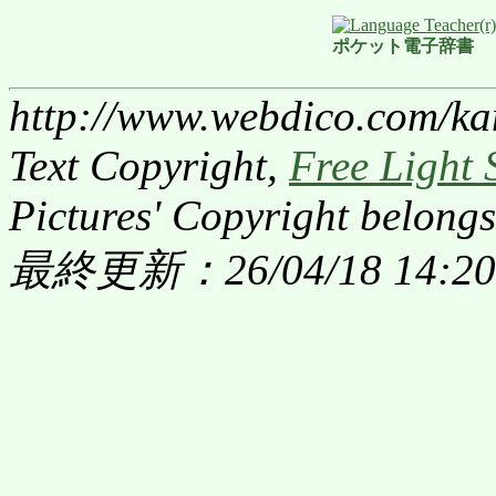
ポケット電子辞書
http://www.webdico.com/kan
Text Copyright,
Free Light 
Pictures' Copyright belongs
最終更新：26/04/18 14:20