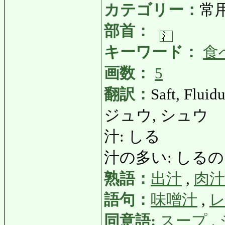
カテゴリー：
常
部首：
キーワード：
食
画数：
5
翻訳：
Saft, Fluid
ジュウ, シュウ
汁: しる
汁の多い: しるのおおい: 
熟語：
出汁
,
肉汁
語句：
味噌汁
,
同意語:
スープ
,