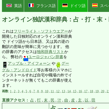
?
英語
フランス語
ドイツ語
スペ
オンライン独訳漢和辞典：占・打・末・
これは
フリーライト・ソフトウエアー
が
開発した日独対応のオンライン漢和辞典
で ドイツ語から日本語、又は其の逆の
翻訳の意味が簡単に見つかります。 他
の辞書のアクセスは
独和辞典リスト
か
ら。 弊社の
ユーロジャパン辞書
を
アップル・アイフォーン
や
グー
グル・アンドロイド
等お客様のスマホに
インストールすれば自宅や職場の外でイ
ンターネットが無くてもこの辞書が使え
ます。
画数
:
1
,
2
,
3
,
4
,
5
,
6
,
7
,
8
,
9
,
10
,
11
,
12
,
13
,
14
,
15
,
16
,
17
,
18
,
19
,
20
,
2
直接アクセス：
占
,
打
,
末
,
民
,
汁
,
由
,
皮
,
主
,
以
,
田
占