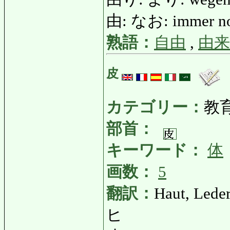
由: なお: immer n
熟語：
自由
,
由来
皮
カテゴリー：
教
部首：
キーワード：
体
画数：
5
翻訳：
Haut, Lede
ヒ