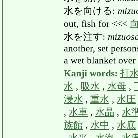
水を向ける:
mizu
out, fish for <<<
水を注す:
mizuos
another, set person
a wet blanket ove
Kanji words:
打
水
,
吸水
,
水母
,
浸水
,
重水
,
水圧
,
水車
,
水晶
,
水
族館
,
水中
,
水底