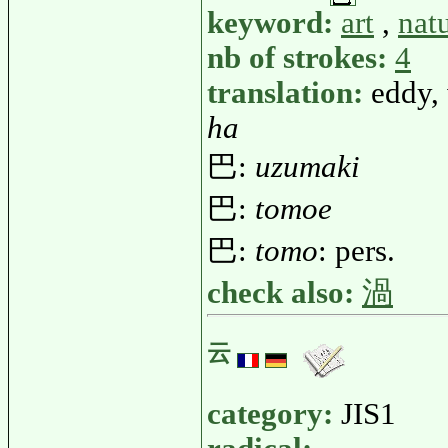
keyword:
art
,
nat
nb of strokes:
4
translation:
eddy,
ha
巴:
uzumaki
巴:
tomoe
巴:
tomo
: pers.
check also:
渦
云
category:
JIS1