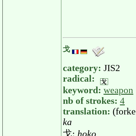
戈
category:
JIS2
radical:
keyword:
weapon
nb of strokes:
4
translation:
(forke
ka
戈:
hoko