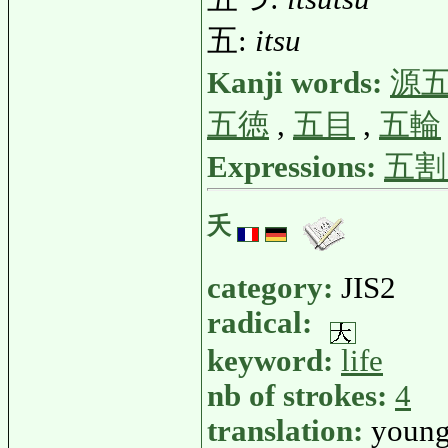
五:
itsu
Kanji words:
源
五徳
,
五目
,
五輪
Expressions:
五割
夭
category:
JIS2
radical:
keyword:
life
nb of strokes:
4
translation:
young,