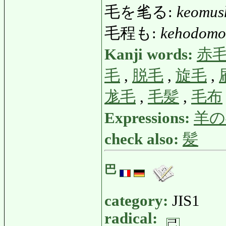
毛を毟る:
keomus
毛程も:
kehodomo
Kanji words:
赤
毛
,
脱毛
,
旋毛
,
尨毛
,
毛髪
,
毛布
Expressions:
羊の
check also:
髪
巴
category:
JIS1
radical: