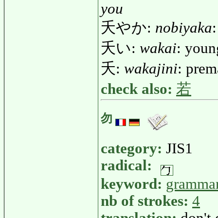
you
夭やか:
nobiyaka
:
夭い:
wakai
: youn
夭:
wakajini
: prem
check also:
若
勿
category:
JIS1
radical:
keyword:
gramma
nb of strokes:
4