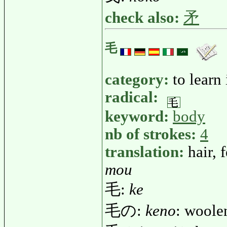
check also:
矛
毛
category:
to learn
radical:
keyword:
body
nb of strokes:
4
translation:
hair,
mou
毛:
ke
毛の:
keno
: woolen