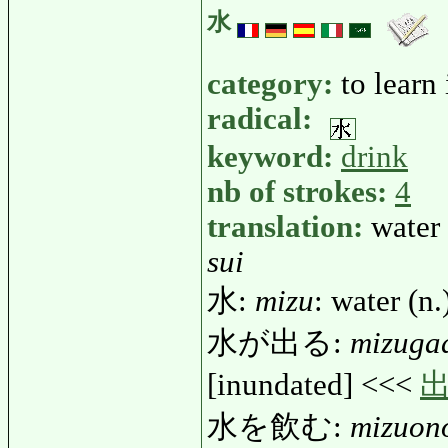
水
category:
to learn
radical:
keyword:
drink
nb of strokes:
4
translation:
water
sui
水:
mizu
: water (n.
水が出る:
mizuga
[inundated] <<<
水を飲む:
mizuon