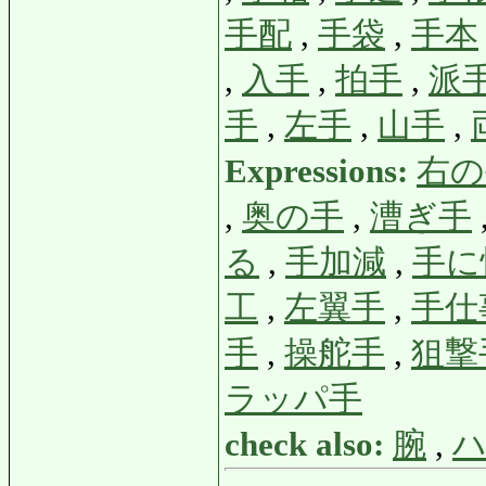
手配
,
手袋
,
手本
,
入手
,
拍手
,
派
手
,
左手
,
山手
,
Expressions:
右の
,
奥の手
,
漕ぎ手
る
,
手加減
,
手に
工
,
左翼手
,
手仕
手
,
操舵手
,
狙撃
ラッパ手
check also:
腕
,