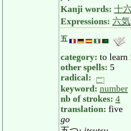
Kanji words:
十
Expressions:
六気
五
category:
to learn
other spells:
5
radical:
keyword:
number
nb of strokes:
4
translation:
five
go
五つ:
itsutsu