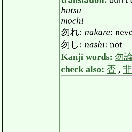
translation:
don't 
butsu
mochi
勿れ:
nakare
: neve
勿し:
nashi
: not
Kanji words:
勿
check also:
否
,
非