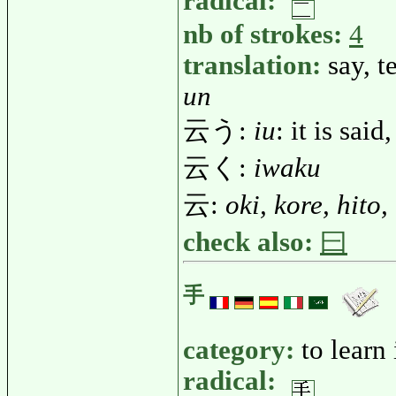
radical:
nb of strokes:
4
translation:
say, te
un
云う:
iu
: it is said
云く:
iwaku
云:
oki, kore, hito
check also:
曰
手
category:
to learn
radical: