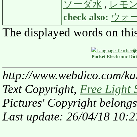
ソーダ水
,
レモ
check also:
ウォ
The displayed words on thi
Pocket Electronic Dic
http://www.webdico.com/ka
Text Copyright,
Free Light 
Pictures' Copyright belongs
Last update: 26/04/18 10:2