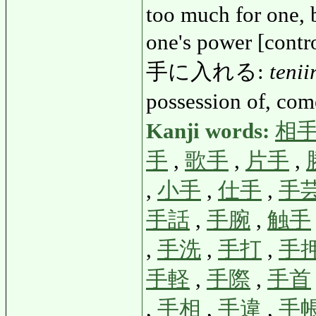
too much for one, 
one's power [cont
手に入れる:
tenii
possession of, co
Kanji words:
相
手
,
歌手
,
片手
,
,
小手
,
仕手
,
手
手話
,
手腕
,
触手
,
手洗
,
手打
,
手
手軽
,
手際
,
手首
,
手相
,
手違
,
手