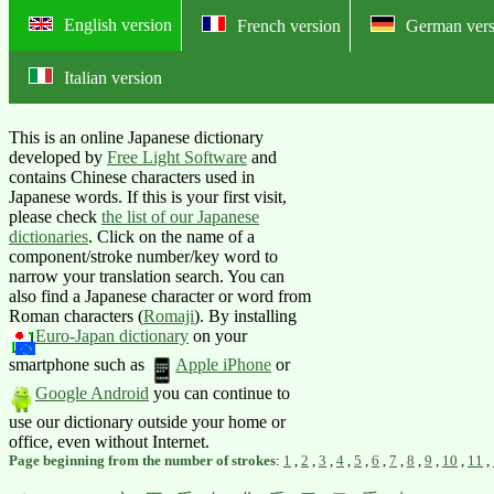
English version
French version
German vers
Italian version
Online English-Japanese dictionary:
This is an online Japanese dictionary
developed by
Free Light Software
and
contains Chinese characters used in
Japanese words. If this is your first visit,
please check
the list of our Japanese
dictionaries
. Click on the name of a
component/stroke number/key word to
narrow your translation search. You can
also find a Japanese character or word from
Roman characters (
Romaji
).
By installing
Euro-Japan dictionary
on your
smartphone such as
Apple iPhone
or
Google Android
you can continue to
use our dictionary outside your home or
office, even without Internet.
Page beginning from the number of strokes
:
1
,
2
,
3
,
4
,
5
,
6
,
7
,
8
,
9
,
10
,
11
,