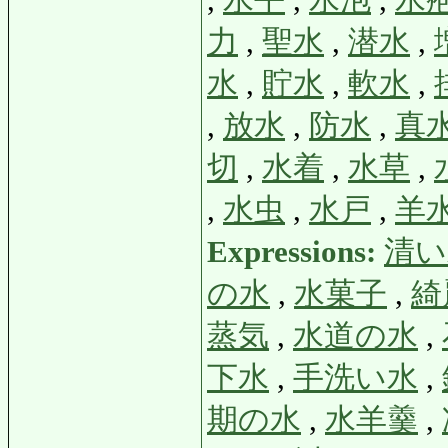
,
水平
,
水泡
,
水
力
,
聖水
,
潜水
,
水
,
貯水
,
軟水
,
,
放水
,
防水
,
真
切
,
水着
,
水草
,
,
水虫
,
水戸
,
羊
Expressions:
清い
の水
,
水菓子
,
綺
蒸気
,
水道の水
,
下水
,
手洗い水
,
期の水
,
水羊羹
,