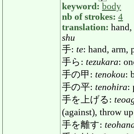
keyword:
body
nb of strokes:
4
translation:
hand,
shu
手:
te
: hand, arm, 
手ら:
tezukara
: on
手の甲:
tenokou
: 
手の平:
tenohira
:
手を上げる:
teoa
(against), throw u
手を離す:
teohan