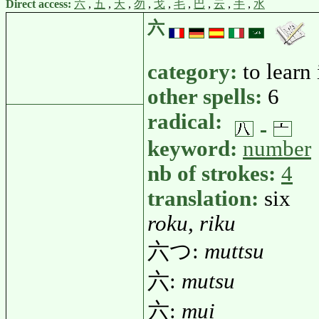
Direct access:
六
,
五
,
夭
,
勿
,
戈
,
毛
,
巴
,
云
,
手
,
水
六
category:
to learn
other spells:
6
radical:
keyword:
number
nb of strokes:
4
translation:
six
roku, riku
六つ:
muttsu
六:
mutsu
六:
mui