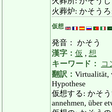
火葬所: かそうじょ
火葬炉: かそうろ: Kr
仮想
発音： かそう
漢字：
仮
,
想
キーワード：
コ
翻訳：
Virtualität
Hypothese
仮想する: かそうする: v
annehmen, über e