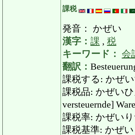
課税
発音： かぜい
漢字：
課
,
税
キーワード：
会
翻訳：
Besteuerung
課税する: かぜいする: j
課税品: かぜいひん: steu
versteuernde] War
課税率: かぜいりつ: S
課税基準: かぜいきじゅん