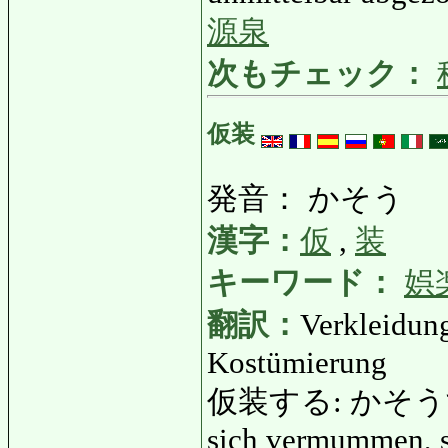
源泉
次もチェック：
仮装
発音： かそう
漢字：
仮
,
装
キーワード：
娯
翻訳：
Verkleidun
Kostümierung
仮装する: かそうする: s
sich vermummen, s