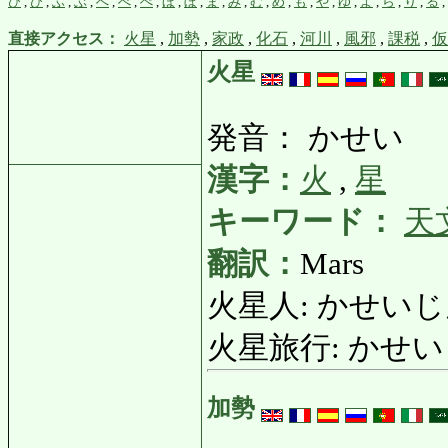
ひ
,
び
,
ふ
,
ぶ
,
へ
,
べ
,
ぺ
,
ほ
,
ぼ
,
ま
,
み
,
む
,
め
,
も
,
や
,
ゆ
,
よ
,
ら
,
り
,
る
,
直接アクセス：
火星
,
加勢
,
家政
,
化石
,
河川
,
風邪
,
課税
,
仮
火星
発音： かせい
漢字：
火
,
星
キーワード：
天
翻訳：
Mars
火星人: かせいじん: 
火星旅行: かせいりょこ
加勢