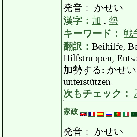
発音： かせい
漢字：
加
,
勢
キーワード：
戦
翻訳：
Beihilfe, B
Hilfstruppen, Ents
加勢する: かせいする: h
unterstützen
次もチェック：
家政
発音： かせい