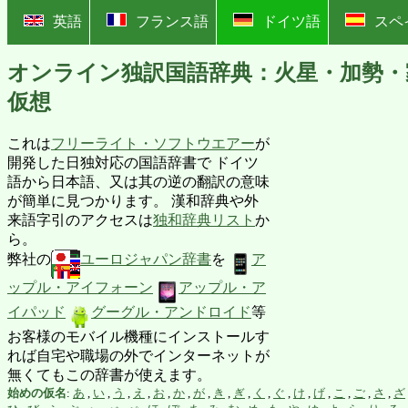
?
英語
フランス語
ドイツ語
スペ
オンライン独訳国語辞典：火星・加勢・
仮想
これは
フリーライト・ソフトウエアー
が
開発した日独対応の国語辞書で ドイツ
語から日本語、又は其の逆の翻訳の意味
が簡単に見つかります。 漢和辞典や外
来語字引のアクセスは
独和辞典リスト
か
ら。
弊社の
ユーロジャパン辞書
を
ア
ップル・アイフォーン
アップル・ア
イパッド
グーグル・アンドロイド
等
お客様のモバイル機種にインストールす
れば自宅や職場の外でインターネットが
無くてもこの辞書が使えます。
始めの仮名
:
あ
,
い
,
う
,
え
,
お
,
か
,
が
,
き
,
ぎ
,
く
,
ぐ
,
け
,
げ
,
こ
,
ご
,
さ
,
ざ