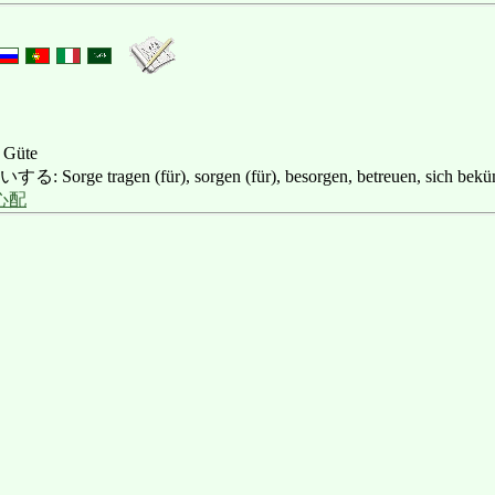
 Güte
e tragen (für), sorgen (für), besorgen, betreuen, sich bekü
心配