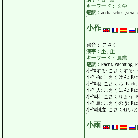
キーワード：
文学
翻訳：
archaisches [veralt
小作
発音： こさく
漢字：
小
,
作
キーワード：
農業
翻訳：
Pacht, Pachtung, P
小作する: こさくする: ein Gut
小作権: こさくけん: Pacht
小作地: こさくち: Pachtgut, 
小作人: こさくにん: Pachter,
小作料: こさくりょう: Pacht, Pa
小作農: こさくのう: Pachtba
小作制度: こさくせいど: Pa
小雨