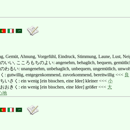
g, Gemüt, Ahnung, Vorgefühl, Eindruck, Stimmung, Laune, Lust, Neig
ころもちのよい: angenehm, behaglich, bequem, gemütlich,
nangenehm, unbehaglich, unbequem, ungemütlich, unwoh
llig, entgegenkommend, zuvorkommend, bereitwillig <<<
良
n wenig [ein bisschen, eine Idee] kleiner <<<
小
in wenig [ein bisschen, eine Idee] größer <<<
大
心地