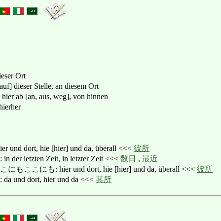
dieser Ort
 dieser Stelle, an diesem Ort
ab [an, aus, weg], von hinnen
erher
dort, hie [hier] und da, überall <<<
彼所
etzten Zeit, in letzter Zeit <<<
数日
,
最近
: hier und dort, hie [hier] und da, überall <<<
彼所
d dort, hier und da <<<
其所