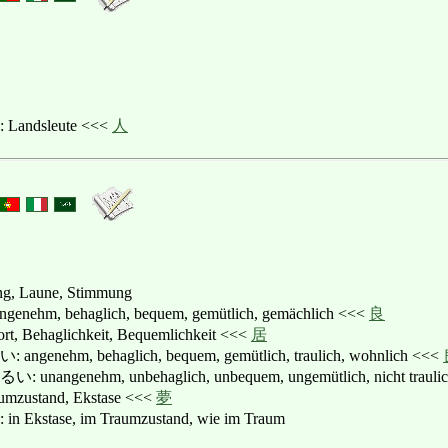
ndsleute <<<
人
ng, Laune, Stimmung
m, behaglich, bequem, gemütlich, gemächlich <<<
良
ehaglichkeit, Bequemlichkeit <<<
居
hm, behaglich, bequem, gemütlich, traulich, wohnlich <<<
enehm, unbehaglich, unbequem, ungemütlich, nicht traulich
stand, Ekstase <<<
夢
tase, im Traumzustand, wie im Traum