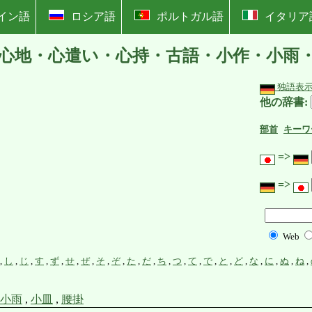
イン語
ロシア語
ポルトガル語
イタリア
心地・心遣い・心持・古語・小作・小雨
独語表
他の辞書:
部首
キーワ
=>
=>
Web
,
し
,
じ
,
す
,
ず
,
せ
,
ぜ
,
そ
,
ぞ
,
た
,
だ
,
ち
,
つ
,
て
,
で
,
と
,
ど
,
な
,
に
,
ぬ
,
ね
,
小雨
,
小皿
,
腰掛