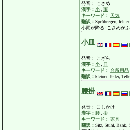
発音： こさめ
漢字：
小
,
雨
キーワード：
天気
翻訳：
Sprühregen, feiner
小雨が降る: こさめがふる: Es reg
小皿
発音： こざら
漢字：
小
,
皿
キーワード：
台所用品
翻訳：
kleiner Teller, Tel
腰掛
発音： こしかけ
漢字：
腰
,
掛
キーワード：
家具
翻訳：
Sitz, Stuhl, Bank,