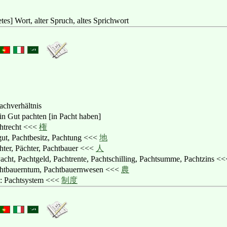
etes] Wort, alter Spruch, altes Sprichwort
achverhältnis
 pachten [in Pacht haben]
recht <<<
権
Pachtbesitz, Pachtung <<<
地
 Pächter, Pachtbauer <<<
人
chtgeld, Pachtrente, Pachtschilling, Pachtsumme, Pachtzins <
uerntum, Pachtbauernwesen <<<
農
chtsystem <<<
制度