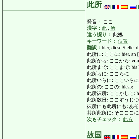
此所
発音： ここ
漢字：
此
,
所
違う綴り：
此処
キーワード：
位置
翻訳：
hier, diese Stelle, 
此所に: ここに: hier, an [auf]
此所から: ここから: von hier 
此所まで: ここまで: bis hi
此所らに: ここらに
此所いらに: ここいらに
此所の: ここの: hiesig
此所彼所: ここかしこ: hier und 
此所数日: ここすうじつ: in der l
彼所にも此所にも: あそこにもここにも
其所此所に: そこここに: da un
次もチェック：
此方
故国