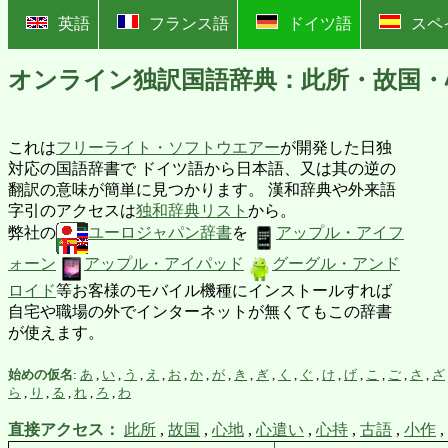
?
英語
フランス語
ドイツ語
スペ
オンライン独訳国語辞典：此所・故国・
これは
フリーライト・ソフトウエアー
が開発した日独
対応の国語辞書で ドイツ語から日本語、又は其の逆の
翻訳の意味が簡単に見つかります。 漢和辞典や外来語
字引のアクセスは
独和辞典リスト
から。
弊社の
ユーロジャパン辞書
を
アップル・アイフ
ォーン
アップル・アイパッド
グーグル・アンド
ロイド
等お客様のモバイル機種にインストールすれば
自宅や職場の外でインターネットが無くてもこの辞書
が使えます。
始めの仮名
:
あ
,
い
,
う
,
え
,
お
,
か
,
が
,
き
,
ぎ
,
く
,
ぐ
,
け
,
げ
,
こ
,
ご
,
さ
,
ざ
ら
,
り
,
る
,
れ
,
ろ
,
わ
直接アクセス：
此所
,
故国
,
心地
,
心遣い
,
心持
,
古語
,
小作
,