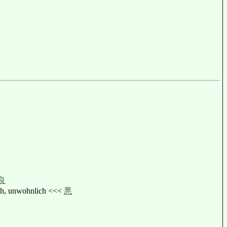
良
, unwohnlich <<<
悪