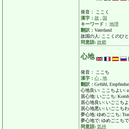
発音： ここく
漢字：
故
,
国
キーワード：
地理
翻訳：
Vaterland
故国の人: ここくのひと: La
同意語:
故郷
心地
発音： ここち
漢字：
心
,
地
翻訳：
Gefühl, Empfindu
心地良い: ここちよい: angeneh
居心地: いごこち: Komfort, B
居心地良い: いごこちよい: angene
居心地悪い: いごこちわるい: unang
夢心地: ゆめごこち: Traumzu
夢心地で: ゆめごこちで: in Eks
同意語:
気持