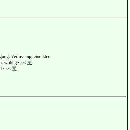
ung, Verfassung, eine Idee
 wohlig <<<
良
l <<<
悪