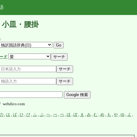
語
・小皿・腰掛
示
ード
webdico.com
の
,
は
,
ば
,
ひ
,
び
,
ふ
,
ぶ
,
へ
,
べ
,
ぺ
,
ほ
,
ぼ
,
ま
,
み
,
む
,
め
,
も
,
や
,
ゆ
,
よ
,