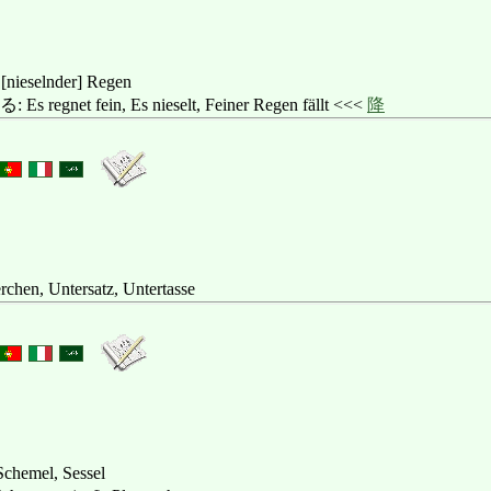
 [nieselnder] Regen
net fein, Es nieselt, Feiner Regen fällt <<<
降
lerchen, Untersatz, Untertasse
 Schemel, Sessel