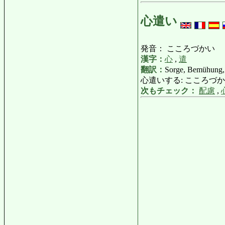
心遣い
発音： こころづかい
漢字：
心
,
遣
翻訳：
Sorge, Bemühung,
心遣いする: こころづかいする: Sorg
次もチェック：
配慮
,