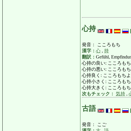
心持
発音： こころもち
漢字：
心
,
持
翻訳：
Gefühl, Empfindun
心持の良い: こころもちのいい, こ
心持の悪い: こころもちのわるい: u
心持良く: こころもちよく: gutwi
心持小さく: こころもちちいさく: ei
心持大きく: こころもちおおきく: e
次もチェック：
気持
,
古語
発音： こご
漢字：
古
,
語