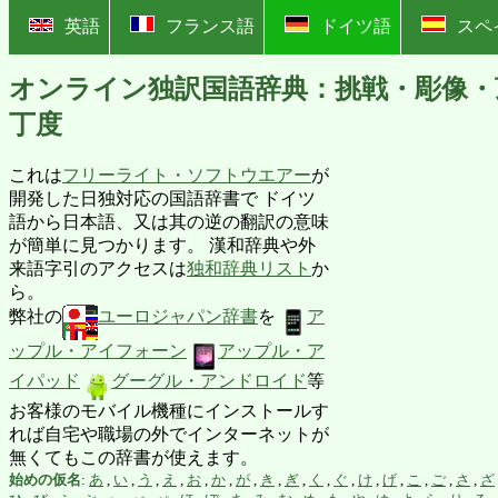
?
英語
フランス語
ドイツ語
スペ
オンライン独訳国語辞典：挑戦・彫像・
丁度
これは
フリーライト・ソフトウエアー
が
開発した日独対応の国語辞書で ドイツ
語から日本語、又は其の逆の翻訳の意味
が簡単に見つかります。 漢和辞典や外
来語字引のアクセスは
独和辞典リスト
か
ら。
弊社の
ユーロジャパン辞書
を
ア
ップル・アイフォーン
アップル・ア
イパッド
グーグル・アンドロイド
等
お客様のモバイル機種にインストールす
れば自宅や職場の外でインターネットが
無くてもこの辞書が使えます。
始めの仮名
:
あ
,
い
,
う
,
え
,
お
,
か
,
が
,
き
,
ぎ
,
く
,
ぐ
,
け
,
げ
,
こ
,
ご
,
さ
,
ざ