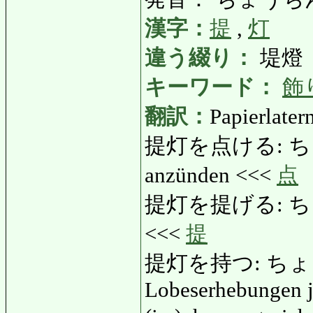
漢字：
提
,
灯
違う綴り：
堤燈
キーワード：
飾
翻訳：
Papierlater
提灯を点ける: ちょう
anzünden <<<
点
提灯を提げる: ちょうち
<<<
提
提灯を持つ: ちょう
Lobeserhebungen j