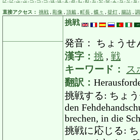
ひ
,
び
,
ふ
,
ぶ
,
へ
,
べ
,
ぺ
,
ほ
,
ぼ
,
ま
,
み
,
む
,
め
,
も
,
や
,
ゆ
,
よ
,
ら
,
り
,
る
,
直接アクセス：
挑戦
,
彫像
,
頂戴
,
町長
,
蝶々
,
提灯
,
腸詰
,
調
挑戦
発音： ちょうせ
漢字：
挑
,
戦
キーワード：
ス
翻訳：
Herausforde
挑戦する: ちょうせんする
den Fehdehandschu
brechen, in die Sc
挑戦に応じる: ちょう