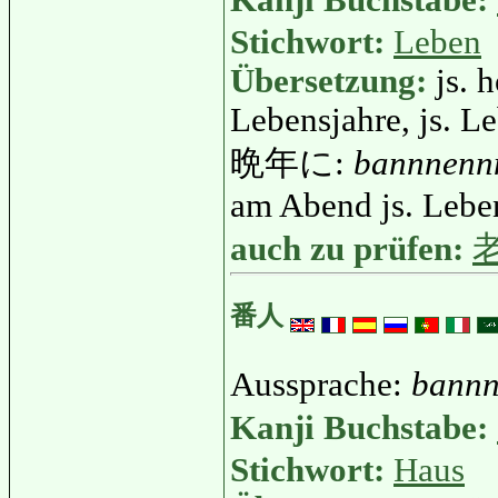
Kanji Buchstabe:
Stichwort:
Leben
Übersetzung:
js. 
Lebensjahre, js. L
晩年に:
bannnenn
am Abend js. Lebe
auch zu prüfen:
番人
Aussprache:
bannn
Kanji Buchstabe:
Stichwort:
Haus