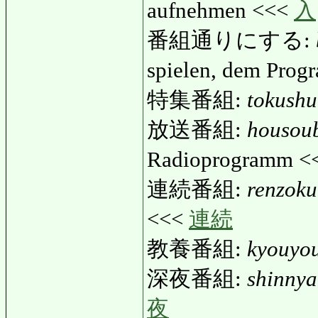
aufnehmen <<<
入
番組通りにする:
spielen, dem Pro
特集番組:
tokush
放送番組:
housou
Radioprogramm <
連続番組:
renzok
<<<
連続
教養番組:
kyouyo
深夜番組:
shinny
夜