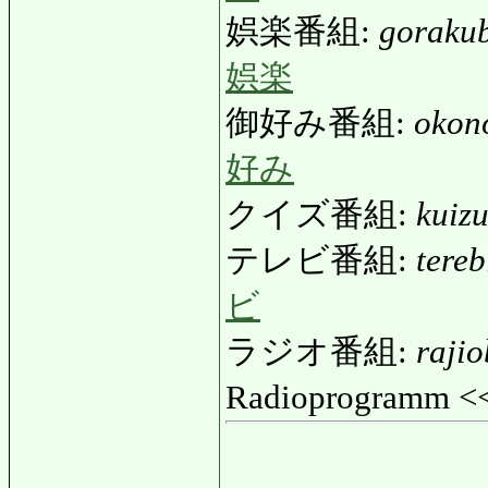
娯楽番組:
goraku
娯楽
御好み番組:
okon
好み
クイズ番組:
kuiz
テレビ番組:
tere
ビ
ラジオ番組:
raji
Radioprogramm <