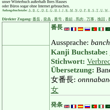
unser Wörterbuch außerhalb Ihres Hauses
oder Büros sogar ohne Internet gebrauchen.
Anfangsbuchstabe
:
A
,
B
,
C
,
D
,
E
,
G
,
H
,
I
,
J
,
K
,
M
,
N
,
O
,
P
,
R
,
S
,
T
,
U
,
W
,
Direkter Zugang:
番長
,
発条
,
番号
,
番組
,
馬肉
,
万事
,
挽回
,
番長
Aussprache:
banc
Kanji Buchstabe:
Stichwort:
Verbre
Übersetzung:
Band
女番長:
onnnaban
女
発条