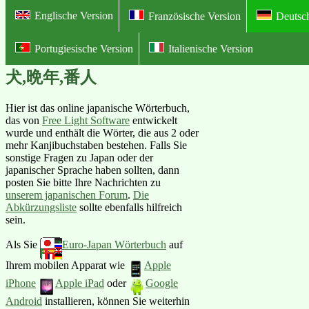
Englische Version
Französische Version
Deutsc
Portugiesische Version
Italienische Version
Online Illustriertes Deutsch-Japan
犬,晩年,番人
Hier ist das online japanische Wörterbuch,
das von
Free Light Software
entwickelt
wurde und enthält die Wörter, die aus 2 oder
mehr Kanjibuchstaben bestehen. Falls Sie
sonstige Fragen zu Japan oder der
japanischer Sprache haben sollten, dann
posten Sie bitte Ihre Nachrichten zu
unserem japanischen Forum
.
Die
Abkürzungsliste
sollte ebenfalls hilfreich
sein.
Als Sie
Euro-Japan Wörterbuch
auf
Ihrem mobilen Apparat wie
Apple
iPhone
Apple iPad
oder
Google
Android
installieren, können Sie weiterhin