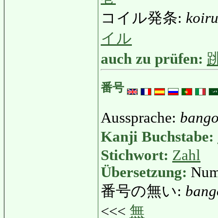
コイル発条:
koir
イル
auch zu prüfen:
番号
Aussprache:
bang
Kanji Buchstabe:
Stichwort:
Zahl
Übersetzung:
Num
番号の無い:
bang
<<<
無