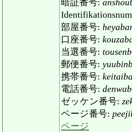
暗証番号:
anshou
Identifikationsnu
部屋番号:
heyaba
口座番号:
kouzab
当選番号:
tousen
郵便番号:
yuubin
携帯番号:
keitaib
電話番号:
denwab
ゼッケン番号:
ze
ページ番号:
peej
ページ