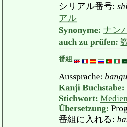
シリアル番号:
sh
アル
Synonyme:
ナン
auch zu prüfen:
番組
Aussprache:
bang
Kanji Buchstabe:
Stichwort:
Medie
Übersetzung:
Prog
番組に入れる:
ba