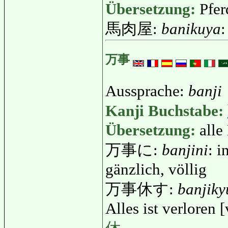
Übersetzung:
Pfer
馬肉屋:
banikuya
:
万事
Aussprache:
banji
Kanji Buchstabe:
Übersetzung:
alle
万事に:
banjini
: i
gänzlich, völlig
万事休す:
banjiky
Alles ist verloren