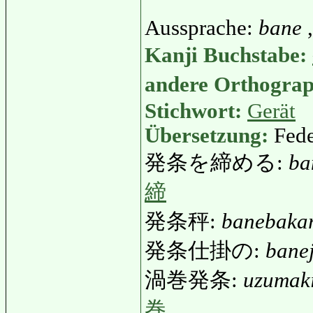
Aussprache:
bane
Kanji Buchstabe:
andere Orthogra
Stichwort:
Gerät
Übersetzung:
Fede
発条を締める:
ba
締
発条秤:
banebakar
発条仕掛の:
bane
渦巻発条:
uzumak
巻