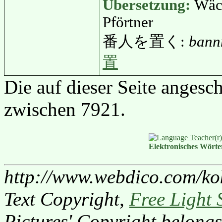
Übersetzung:
Wäch
Pförtner
番人を置く:
bann
置
Die auf dieser Seite angesc
zwischen 7921.
Elektronisches Wört
http://www.webdico.com/ko
Text Copyright,
Free Light 
Pictures' Copyright belongs