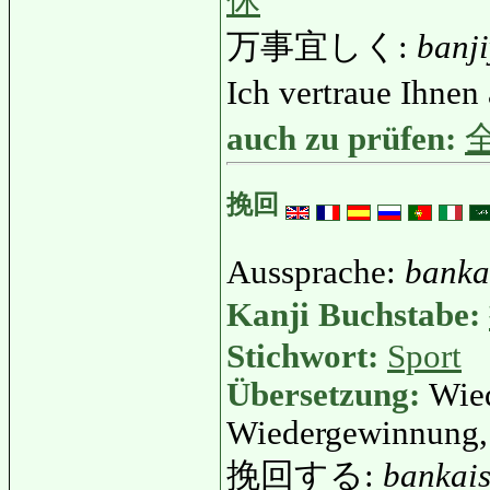
休
万事宜しく:
banj
Ich vertraue Ihnen
auch zu prüfen:
挽回
Aussprache:
banka
Kanji Buchstabe:
Stichwort:
Sport
Übersetzung:
Wied
Wiedergewinnung,
挽回する:
bankai