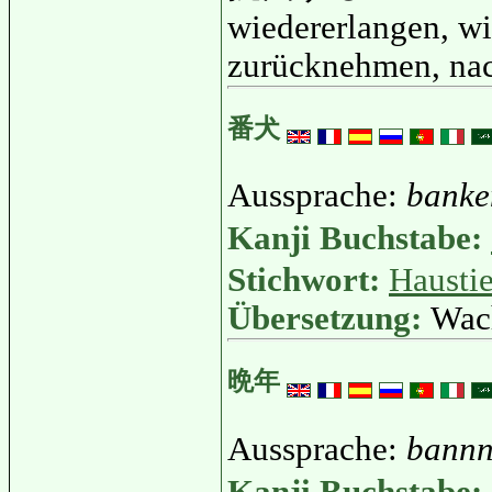
wiedererlangen, w
zurücknehmen, na
番犬
Aussprache:
banke
Kanji Buchstabe:
Stichwort:
Haustie
Übersetzung:
Wac
晩年
Aussprache:
bann