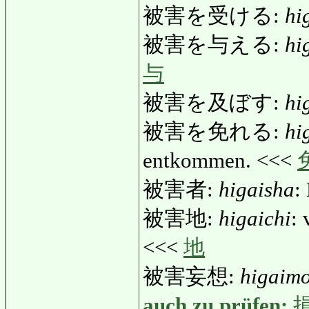
被害を受ける:
hi
被害を与える:
hi
与
被害を及ぼす:
hi
被害を免れる:
hi
entkommen. <<<
被害者:
higaisha
:
被害地:
higaichi
: 
<<<
地
被害妄想:
higaim
auch zu prüfen: