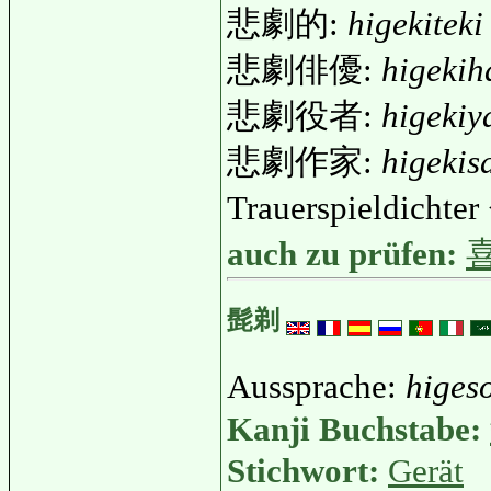
悲劇的:
higekiteki
悲劇俳優:
higekih
悲劇役者:
higekiy
悲劇作家:
higekis
Trauerspieldichte
auch zu prüfen:
髭剃
Aussprache:
higeso
Kanji Buchstabe:
Stichwort:
Gerät