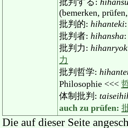
批判する:
hihans
(bemerken, prüfen,
批判的:
hihanteki
批判者:
hihansha
:
批判力:
hihanryok
力
批判哲学:
hihante
Philosophie <<<
体制批判:
taiseih
auch zu prüfen:
Die auf dieser Seite anges