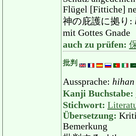
Flügel [Fittiche] n
神の庇護に拠り:
mit Gottes Gnade
auch zu prüfen:
批判
Aussprache:
hihan
Kanji Buchstabe:
Stichwort:
Literat
Übersetzung:
Krit
Bemerkung