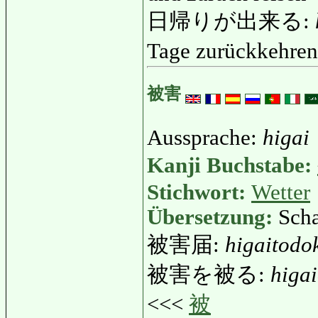
日帰りが出来る:
Tage zurückkehre
被害
Aussprache:
higai
Kanji Buchstabe:
Stichwort:
Wetter
Übersetzung:
Scha
被害届:
higaitodo
被害を被る:
higa
<<<
被