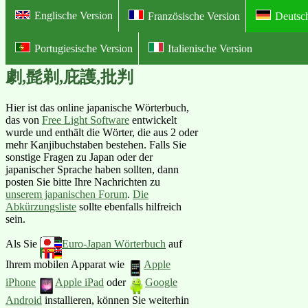
Englische Version
Französische Version
Deutsc
Portugiesische Version
Italienische Version
Online Illustriertes Deutsch-Japan
劇,髭剃,庇護,批判
Hier ist das online japanische Wörterbuch,
das von
Free Light Software
entwickelt
wurde und enthält die Wörter, die aus 2 oder
mehr Kanjibuchstaben bestehen. Falls Sie
sonstige Fragen zu Japan oder der
japanischer Sprache haben sollten, dann
posten Sie bitte Ihre Nachrichten zu
unserem japanischen Forum
.
Die
Abkürzungsliste
sollte ebenfalls hilfreich
sein.
Als Sie
Euro-Japan Wörterbuch
auf
Ihrem mobilen Apparat wie
Apple
iPhone
Apple iPad
oder
Google
Android
installieren, können Sie weiterhin