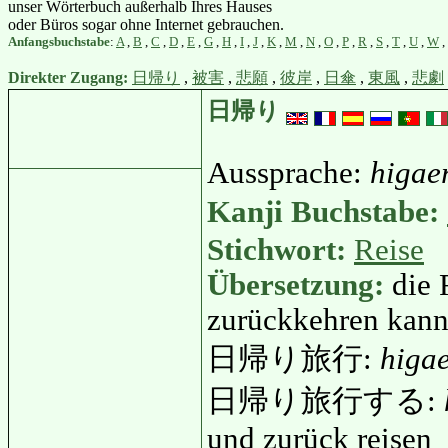
unser Wörterbuch außerhalb Ihres Hauses
oder Büros sogar ohne Internet gebrauchen.
Anfangsbuchstabe
:
A
,
B
,
C
,
D
,
E
,
G
,
H
,
I
,
J
,
K
,
M
,
N
,
O
,
P
,
R
,
S
,
T
,
U
,
W
,
Direkter Zugang:
日帰り
,
被害
,
悲願
,
彼岸
,
日傘
,
東風
,
悲劇
日帰り
Aussprache:
higae
Kanji Buchstabe:
Stichwort:
Reise
Übersetzung:
die 
zurückkehren kann
日帰り旅行:
higa
日帰り旅行する:
und zurück reisen