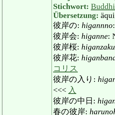
Stichwort:
Buddh
Übersetzung:
äqui
彼岸の:
higannno
彼岸会:
higanne
: 
彼岸桜:
higanzaku
彼岸花:
higanban
コリス
彼岸の入り:
higa
<<<
入
彼岸の中日:
higa
春の彼岸:
haruno