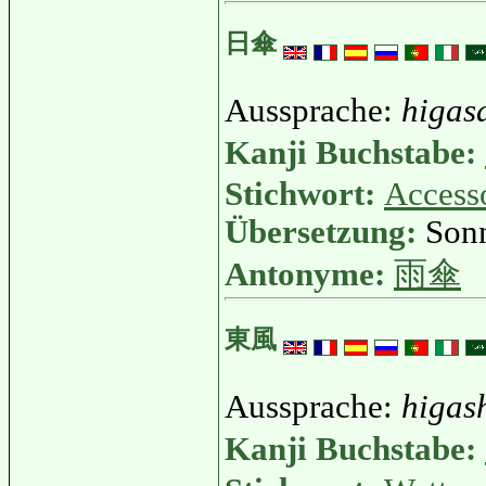
日傘
Aussprache:
higas
Kanji Buchstabe:
Stichwort:
Access
Übersetzung:
Sonn
Antonyme:
雨傘
東風
Aussprache:
higas
Kanji Buchstabe: