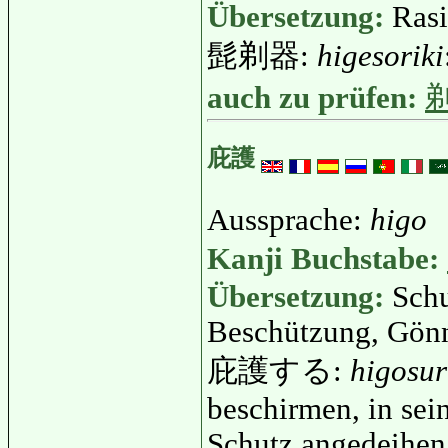
Übersetzung:
Rasi
髭剃器:
higesoriki
auch zu prüfen:
庇護
Aussprache:
higo
Kanji Buchstabe:
Übersetzung:
Schu
Beschützung, Gönn
庇護する:
higosu
beschirmen, in se
Schutz angedeihen 