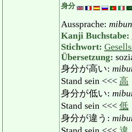
身分
Aussprache:
mibu
Kanji Buchstabe:
Stichwort:
Gesells
Übersetzung:
sozi
身分が高い:
mibu
Stand sein <<<
高
身分が低い:
mibu
Stand sein <<<
低
身分が違う:
mibu
Stand sein <<<
違