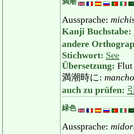
満潮
Aussprache:
michi
Kanji Buchstabe:
andere Orthogra
Stichwort:
See
Übersetzung:
Flut
満潮時に:
mancho
auch zu prüfen:
緑色
Aussprache:
midor