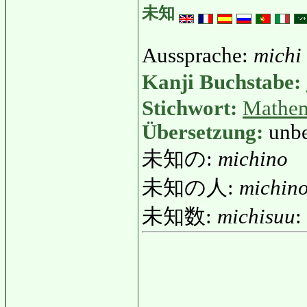
未知
Aussprache:
michi
Kanji Buchstabe:
Stichwort:
Mathem
Übersetzung:
unbe
未知の:
michino
未知の人:
michino
未知数:
michisuu
: