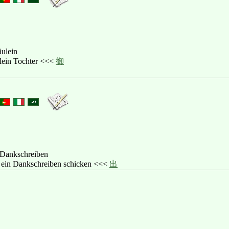
äulein
ulein Tochter <<<
御
 Dankschreiben
: ein Dankschreiben schicken <<<
出