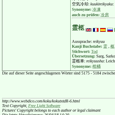
空気冷却:
kuukireikyaku
:
Synonyme:
冷凍
auch zu prüfen:
冷房
霊柩
Aussprache:
reikyuu
Kanji Buchstabe:
霊
,
柩
Stichwort:
Tod
Übersetzung:
Sarg, Sark
霊柩車:
reikyuusha
: Leic
Synonyme:
棺桶
Die auf dieser Seite angeschlagenen Wörter sind 5175 - 5184 zwisch
http://www.webdico.com/koku/kokutxtdR-6.html
Text Copyright,
Free Light Software
Pictures' Copyright belongs to each author or legal claimant
Die letzte Aktualisierung: 26/04/18 14:20