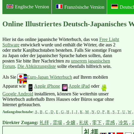
Englische Version
Französische Version
Deutsc
Online Illustriertes Deutsch-Jap
Hier ist das online japanische Wörterbuch, das von
Free Light
Software
entwickelt wurde und enthält die Wörter, die aus 2
oder mehr Kanjibuchstaben bestehen. Falls Sie sonstige Fragen
zu Japan oder der japanischer Sprache haben sollten, dann
posten Sie bitte Ihre Nachrichten zu
unserem japanischen
Forum
.
Die Abkürzungsliste
sollte ebenfalls hilfreich sein.
Als Sie
Euro-Japan Wörterbuch
auf Ihrem mobilen
Apparat wie
Apple iPhone
Apple iPad
oder
Google Android
installieren, können Sie weiterhin unser
Wörterbuch außerhalb Ihres Hauses oder Büros sogar ohne
Internet gebrauchen.
Anfangsbuchstabe
:
A
,
B
,
C
,
D
,
E
,
G
,
H
,
I
,
J
,
K
,
M
,
N
,
O
,
P
,
R
,
S
,
T
,
U
,
W
,
Direkter Zugang:
礼拝
,
霊場
,
令嬢
,
礼状
,
零下
,
霊感
,
冷気
,
礼拝