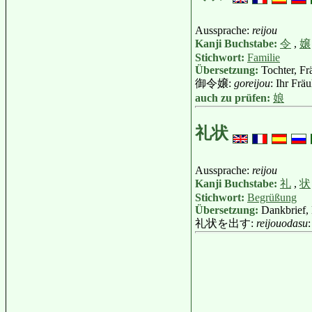
Aussprache:
reijou
Kanji Buchstabe:
令
,
嬢
Stichwort:
Familie
Übersetzung:
Tochter, Fr
御令嬢:
goreijou
: Ihr Frä
auch zu prüfen:
娘
礼状
Aussprache:
reijou
Kanji Buchstabe:
礼
,
状
Stichwort:
Begrüßung
Übersetzung:
Dankbrief,
礼状を出す:
reijouodasu