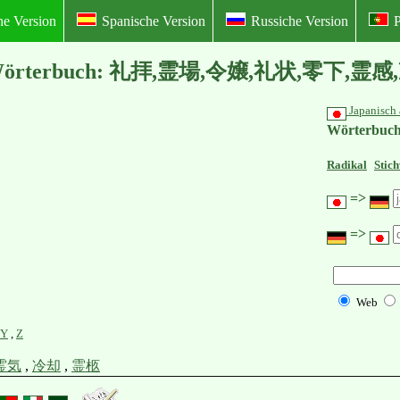
he Version
Spanische Version
Russiche Version
P
anisches Wörterbuch: 礼拝,霊場,令嬢,礼状,零
Japanisch 
Wörterbuch
Radikal
Stic
=>
=>
Web
Y
,
Z
霊気
,
冷却
,
霊柩