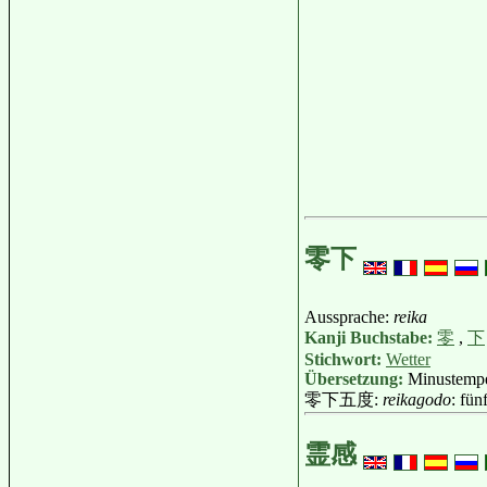
零下
Aussprache:
reika
Kanji Buchstabe:
零
,
下
Stichwort:
Wetter
Übersetzung:
Minustemper
零下五度:
reikagodo
: fün
霊感