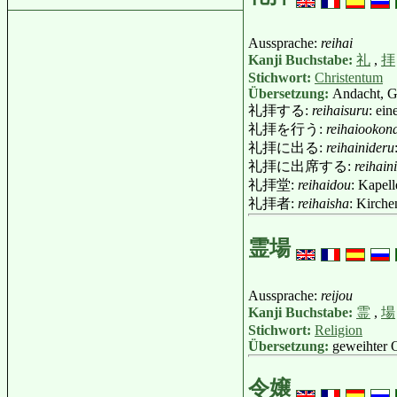
Aussprache:
reihai
Kanji Buchstabe:
礼
,
拝
Stichwort:
Christentum
Übersetzung:
Andacht, Go
礼拝する:
reihaisuru
: ein
礼拝を行う:
reihaiookon
礼拝に出る:
reihainideru
礼拝に出席する:
reihain
礼拝堂:
reihaidou
: Kapell
礼拝者:
reihaisha
: Kirch
霊場
Aussprache:
reijou
Kanji Buchstabe:
霊
,
場
Stichwort:
Religion
Übersetzung:
geweihter O
令嬢