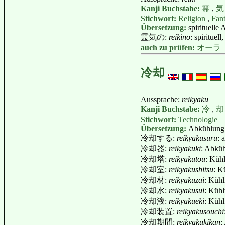
Kanji Buchstabe:
霊
,
気
Stichwort:
Religion
,
Fant
Übersetzung:
spirituelle
霊気の:
reikino
: spirituel
auch zu prüfen:
オーラ
冷却
Aussprache:
reikyaku
Kanji Buchstabe:
冷
,
却
Stichwort:
Technologie
Übersetzung:
Abkühlung
冷却する:
reikyakusuru
: 
冷却器:
reikyakuki
: Abkü
冷却塔:
reikyakutou
: Küh
冷却室:
reikyakushitsu
: K
冷却材:
reikyakuzai
: Kühl
冷却水:
reikyakusui
: Küh
冷却液:
reikyakueki
: Kühl
冷却装置:
reikyakusouchi
冷却期間:
reikyakukikan
: