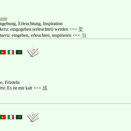
asie
ingebung, Erleuchtung, Inspiration
keru
: eingegeben (erleuchtet) werden <<<
受
taeru
: eingeben, erleuchten, inspirieren <<<
与
e, Frösteln
iru
: Es ist mir kalt <<<
感