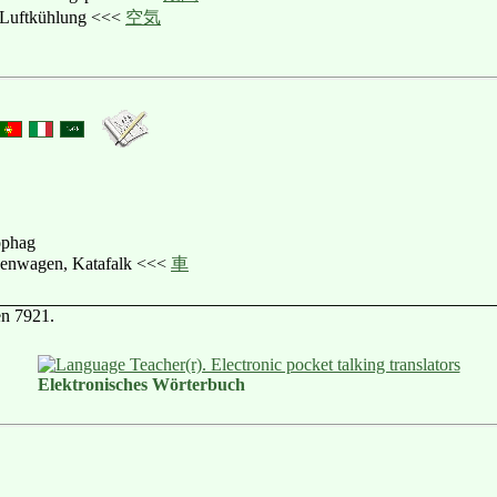
 Luftkühlung <<<
空気
ophag
henwagen, Katafalk <<<
車
en 7921.
Elektronisches Wörterbuch