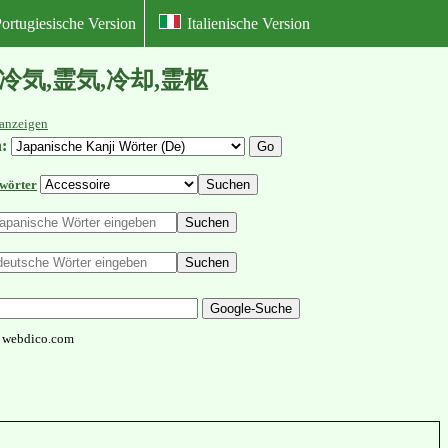
ortugiesische Version
Italienische Version
下,霊感,冷気,霊気,冷却,霊柩
anzeigen
:
hwörter
webdico.com