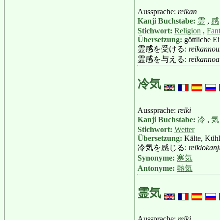
Aussprache:
reikan
Kanji Buchstabe:
霊
,
感
Stichwort:
Religion
,
Fant
Übersetzung:
göttliche E
霊感を受ける:
reikannou
霊感を与える:
reikannoa
冷気
Aussprache:
reiki
Kanji Buchstabe:
冷
,
気
Stichwort:
Wetter
Übersetzung:
Kälte, Kühl
冷気を感じる:
reikiokanj
Synonyme:
寒気
Antonyme:
熱気
霊気
Aussprache:
reiki