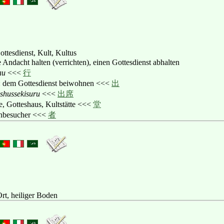
ttesdienst, Kult, Kultus
e Andacht halten (verrichten), einen Gottesdienst abhalten
au
<<<
行
: dem Gottesdienst beiwohnen <<<
出
ishussekisuru
<<<
出席
e, Gotteshaus, Kultstätte <<<
堂
enbesucher <<<
者
rt, heiliger Boden