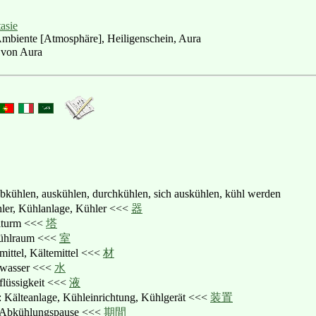
asie
 Ambiente [Atmosphäre], Heiligenschein, Aura
l, von Aura
abkühlen, auskühlen, durchkühlen, sich auskühlen, kühl werden
hler, Kühlanlage, Kühler <<<
器
lturm <<<
塔
ühlraum <<<
室
mittel, Kältemittel <<<
材
lwasser <<<
水
flüssigkeit <<<
液
: Kälteanlage, Kühleinrichtung, Kühlgerät <<<
装置
 Abkühlungspause <<<
期間