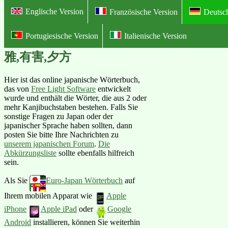
Englische Version
Französische Version
Deutsc
Portugiesische Version
Italienische Version
Online Illustriertes Deutsch-Japan
雅,有害,夕方
Hier ist das online japanische Wörterbuch,
das von
Free Light Software
entwickelt
wurde und enthält die Wörter, die aus 2 oder
mehr Kanjibuchstaben bestehen. Falls Sie
sonstige Fragen zu Japan oder der
japanischer Sprache haben sollten, dann
posten Sie bitte Ihre Nachrichten zu
unserem japanischen Forum
.
Die
Abkürzungsliste
sollte ebenfalls hilfreich
sein.
Als Sie
Euro-Japan Wörterbuch
auf
Ihrem mobilen Apparat wie
Apple
iPhone
Apple iPad
oder
Google
Android
installieren, können Sie weiterhin