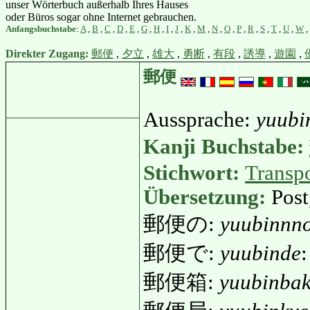
unser Wörterbuch außerhalb Ihres Hauses
oder Büros sogar ohne Internet gebrauchen.
Anfangsbuchstabe
:
A
,
B
,
C
,
D
,
E
,
G
,
H
,
I
,
J
,
K
,
M
,
N
,
O
,
P
,
R
,
S
,
T
,
U
,
W
,
Direkter Zugang:
郵便
,
夕立
,
雄大
,
勇断
,
有段
,
誘導
,
遊園
,
郵便
Aussprache:
yuubi
Kanji Buchstabe:
Stichwort:
Transp
Übersetzung:
Post
郵便の:
yuubinnn
郵便で:
yuubinde
:
郵便箱:
yuubinba