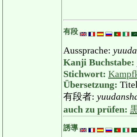
有段
Aussprache:
yuud
Kanji Buchstabe:
Stichwort:
Kampfk
Übersetzung:
Tite
有段者:
yuudansh
auch zu prüfen:
誘導