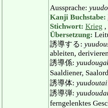
Aussprache:
yuud
Kanji Buchstabe:
Stichwort:
Krieg
,
Übersetzung:
Leit
誘導する:
yuudou
ableiten, deriviere
誘導係:
yuudouga
Saaldiener, Saalo
誘導体:
yuudoutai
誘導弾:
yuudouda
ferngelenktes Gesc