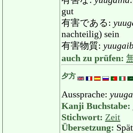
有害な:
yuugaina
gut
有害である:
yuug
nachteilig) sein
有害物質:
yuugaib
auch zu prüfen:
夕方
Aussprache:
yuuga
Kanji Buchstabe:
Stichwort:
Zeit
Übersetzung:
Spä