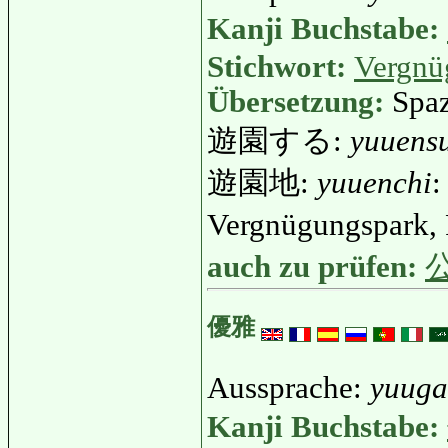
Kanji Buchstabe:
Stichwort:
Vergnü
Übersetzung:
Spaz
遊園する:
yuuens
遊園地:
yuuenchi
:
Vergnügungspark, 
auch zu prüfen:
優雅
Aussprache:
yuuga
Kanji Buchstabe: