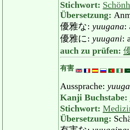
Stichwort:
Schönh
Übersetzung:
Anm
優雅な:
yuugana
:
優雅に:
yuugani
: 
auch zu prüfen:
有害
Aussprache:
yuuga
Kanji Buchstabe:
Stichwort:
Medizi
Übersetzung:
Schä