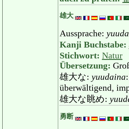
雄大
Aussprache:
yuuda
Kanji Buchstabe:
Stichwort:
Natur
Übersetzung:
Groß
雄大な:
yuudaina
überwältigend, im
雄大な眺め:
yuud
勇断