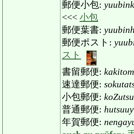
郵便小包:
yuubin
<<<
小包
郵便葉書:
yuubin
郵便ポスト:
yuub
スト
書留郵便:
kakito
速達郵便:
sokutat
小包郵便:
koZuts
普通郵便:
hutsuu
年賀郵便:
nengay