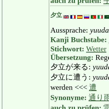
auch zu prüfen:
夕立
Aussprache:
yuuda
Kanji Buchstabe:
Stichwort:
Wetter
Übersetzung:
Rege
夕立が来る:
yuud
夕立に遭う:
yuud
werden <<<
遭
Synonyme:
通り
auch zu prüfen: