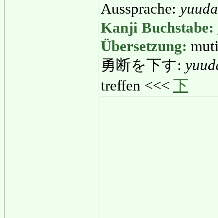
Aussprache:
yuud
Kanji Buchstabe:
Übersetzung:
mut
勇断を下す:
yuud
treffen <<<
下