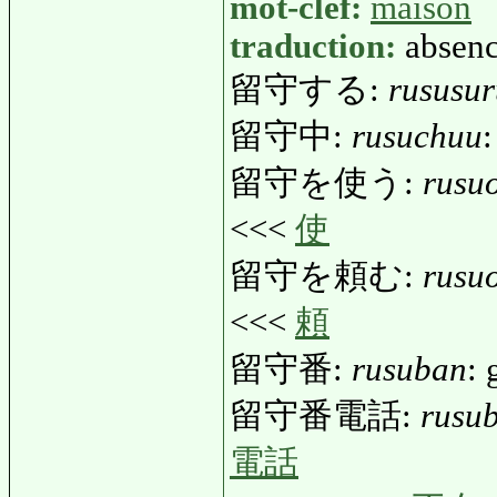
mot-clef:
maison
traduction:
absen
留守する:
rususur
留守中:
rusuchuu
留守を使う:
rusu
<<<
使
留守を頼む:
rusu
<<<
頼
留守番:
rusuban
: 
留守番電話:
rusu
電話