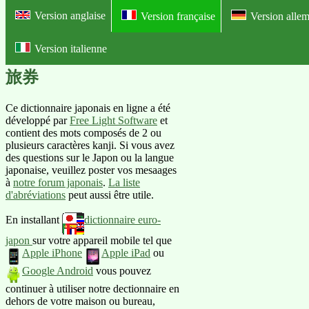
Version anglaise
Version française
Version alle
Version italienne
Online dictionnaire franco-japona
旅券
Ce dictionnaire japonais en ligne a été
développé par
Free Light Software
et
contient des mots composés de 2 ou
plusieurs caractères kanji. Si vous avez
des questions sur le Japon ou la langue
japonaise, veuillez poster vos mesaages
à
notre forum japonais
.
La liste
d'abréviations
peut aussi être utile.
En installant
dictionnaire euro-
japon
sur votre appareil mobile tel que
Apple iPhone
Apple iPad
ou
Google Android
vous pouvez
continuer à utiliser notre dectionnaire en
dehors de votre maison ou bureau,