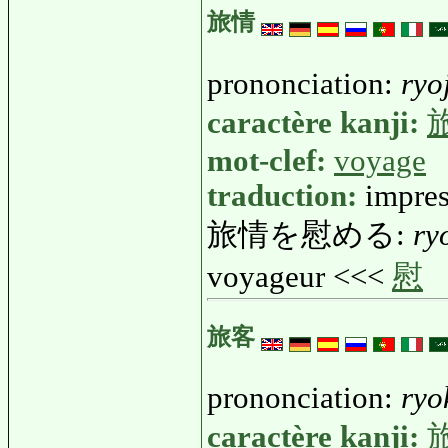
旅情
prononciation:
ryo
caractère kanji:
mot-clef:
voyage
traduction:
impre
旅情を慰める:
ry
voyageur <<<
慰
旅客
prononciation:
ryo
caractère kanji: