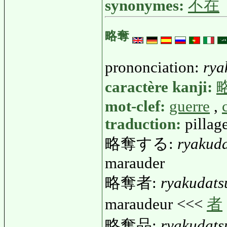
synonymes:
不在
略奪
prononciation:
rya
caractère kanji:
mot-clef:
guerre
,
traduction:
pillag
略奪する:
ryakud
marauder
略奪者:
ryakudats
maraudeur <<<
者
略奪品:
ryakudats