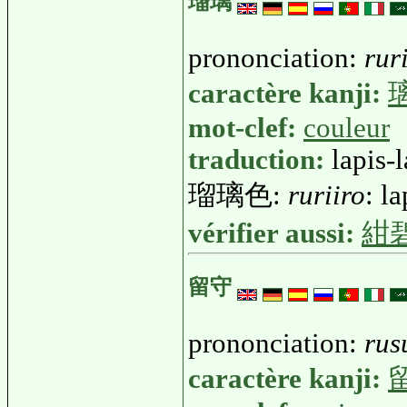
瑠璃
prononciation:
rur
caractère kanji:
mot-clef:
couleur
traduction:
lapis-l
瑠璃色:
ruriiro
: l
vérifier aussi:
紺
留守
prononciation:
rus
caractère kanji: