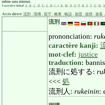
même sans internet.
Caractère initial
:
A
,
B
,
C
,
D
,
E
,
G
,
H
,
I
,
J
,
K
,
M
,
N
,
O
,
P
,
R
,
S
,
T
,
U
,
W
,
Accès direct:
流刑
,
瑠璃
,
留守
,
略奪
,
略語
,
旅団
,
旅情
,
旅客
流刑
prononciation:
ruk
caractère kanji:
mot-clef:
justice
traduction:
bannis
流刑に処する:
ru
<<<
処
流刑人:
rukeinin
: