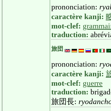
prononciation:
rya
caractère kanji:
mot-clef:
grammai
traduction:
abrévi
旅団
prononciation:
ryo
caractère kanji:
mot-clef:
guerre
traduction:
brigad
旅団長:
ryodanch