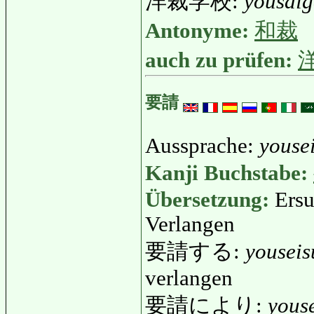
洋裁学校:
yousai
Antonyme:
和裁
auch zu prüfen:
要請
Aussprache:
youse
Kanji Buchstabe:
Übersetzung:
Ersu
Verlangen
要請する:
youseis
verlangen
要請により:
youse