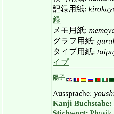
記録用紙:
kirokuy
録
メモ用紙:
memoyo
グラフ用紙:
gura
タイプ用紙:
taip
イプ
陽子
Aussprache:
yoush
Kanji Buchstabe:
Stichwort:
Physik