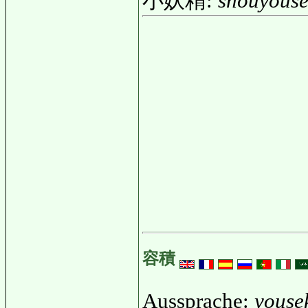
小妖精:
shouyouse
容積
Aussprache:
youse