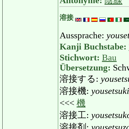
Antonyme:
陰線
溶接
Aussprache:
youse
Kanji Buchstabe:
Stichwort:
Bau
Übersetzung:
Sch
溶接する:
yousets
溶接機:
yousetsuk
<<<
機
溶接工:
yousetsuk
溶接剤:
yousetsuz