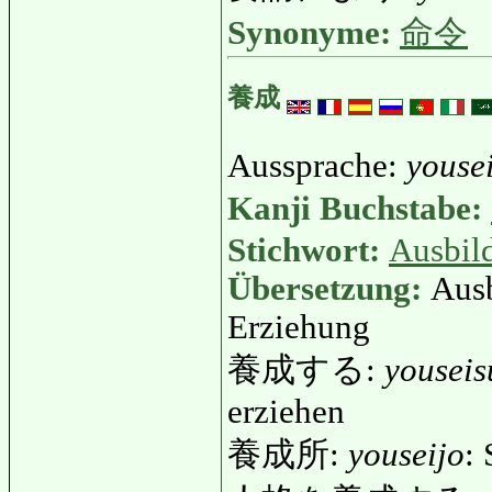
Synonyme:
命令
養成
Aussprache:
youse
Kanji Buchstabe:
Stichwort:
Ausbil
Übersetzung:
Ausb
Erziehung
養成する:
youseis
erziehen
養成所:
youseijo
: