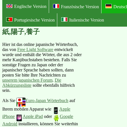
Englische Version
Französische Version
Deutsc
Portugiesische Version
Italienische Version
Online Illustriertes Deutsch-Japan
紙,陽子,養子
Hier ist das online japanische Wörterbuch,
das von
Free Light Software
entwickelt
wurde und enthält die Wörter, die aus 2 oder
mehr Kanjibuchstaben bestehen. Falls Sie
sonstige Fragen zu Japan oder der
japanischer Sprache haben sollten, dann
posten Sie bitte Ihre Nachrichten zu
unserem japanischen Forum
.
Die
Abkürzungsliste
sollte ebenfalls hilfreich
sein.
Als Sie
Euro-Japan Wörterbuch
auf
Ihrem mobilen Apparat wie
Apple
iPhone
Apple iPad
oder
Google
Android
installieren, können Sie weiterhin