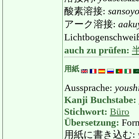
酸素溶接:
sansoyo
アーク溶接:
aaku
Lichtbogenschwe
auch zu prüfen:
用紙
Aussprache:
yoush
Kanji Buchstabe:
Stichwort:
Büro
Übersetzung:
Form
用紙に書き込む: