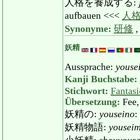
人格を養成する:
aufbauen <<<
人
Synonyme:
研修
妖精
Aussprache:
youse
Kanji Buchstabe:
Stichwort:
Fantasi
Übersetzung:
Fee,
妖精の:
youseino
:
妖精物語:
yousei