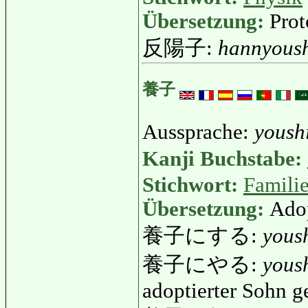
Übersetzung:
Prot
反陽子:
hannyous
養子
Aussprache:
yoush
Kanji Buchstabe:
Stichwort:
Famili
Übersetzung:
Adop
養子にする:
yous
養子にやる:
yous
adoptierter Sohn g