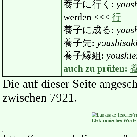
養子に行く:
yoush
werden <<<
行
養子に成る:
yous
養子先:
youshisak
養子縁組:
youshi
auch zu prüfen:
Die auf dieser Seite anges
zwischen 7921.
Elektronisches Wört