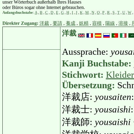
unser Wörterbuch außerhalb Ihres Hauses
oder Büros sogar ohne Internet gebrauchen.
Anfangsbuchstabe
:
A
,
B
,
C
,
D
,
E
,
G
,
H
,
I
,
J
,
K
,
M
,
N
,
O
,
P
,
R
,
S
,
T
,
U
,
W
,
Direkter Zugang:
洋裁
,
要請
,
養成
,
妖精
,
容積
,
陽線
,
溶接
,
洋裁
Aussprache:
yousa
Kanji Buchstabe:
Stichwort:
Kleider
Übersetzung:
Schn
洋裁店:
yousaiten
洋裁士:
yousaishi
洋裁師:
yousaishi